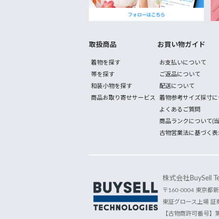
取扱商品
お買い物ガイド
着物を探す
お支払いについて
帯を探す
ご返品について
和装小物を探す
配送について
商品お取り寄せサービス
着物参考サイズ採寸に
よくあるご質問
商品ランクについて(当
古物営業法に基づく表
株式会社BuySell Tec
〒160-0004 東京都新
東証グロース上場 証券
【古物商許可番号】第30