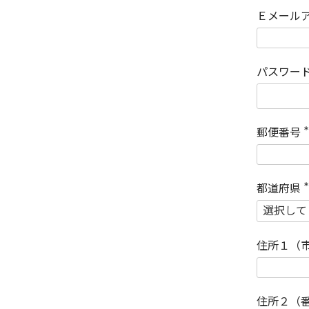
Ｅメール
パスワー
郵便番号
(
)
都道府県
(
)
住所１（
住所２（