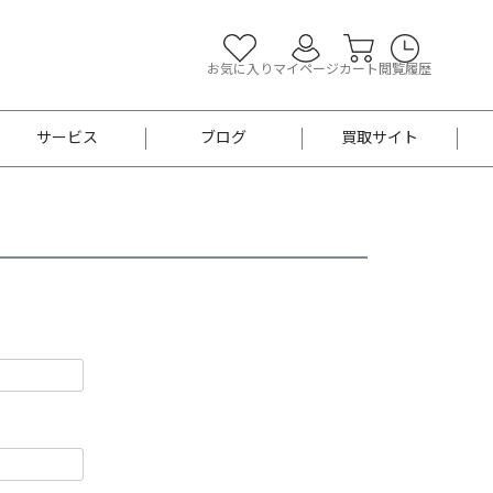
お気に入り
マイページ
カート
閲覧履歴
サービス
ブログ
買取サイト
よくあるご質問
お買い物診断
半幅帯
帯留め
お召
男性用帯
着物帯
新品
セット
袴
男性用