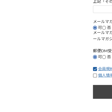
上記「そ
メールマ
可
否
メールマ
ールマガ
郵便DM
可
否
会員規
個人情