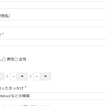
(
必
須
)
建物名）
号
(
必
須
)
し
男性
女性
知ったきっかけ
(
必
須
)