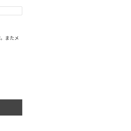
す。またメ
。