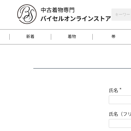
バイセルオンラインストア
会員登録
新着
着物
帯
お客様に届くまで
商品お取り寄せサービ
ご注文方法のご案内
お着物がにおう時の対
和装バッグ
訪問着
袋帯
名古屋帯
振袖
反物
梱包方法のご案内
氏名
(
必
須
江戸小紋
紬
)
氏名（フ