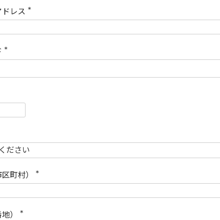
)
アドレス
(
必
須
)
ド
(
必
須
)
必
須
必
須
市区町村）
(
必
須
)
番地）