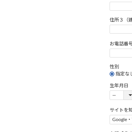
住所３（
お電話番
性別
指定な
生年月日
サイトを