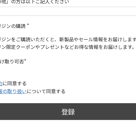
の他」の方は以下ご記入ください
ガジンの購読
(
必
ガジンをご購読いただくと、新製品やセール情報をお届けしま
須
)
ジン限定クーポンやプレゼントなどお得な情報をお届けします
受け取り可否
(
必
須
)
約
に同意する
報の取り扱い
について同意する
登録