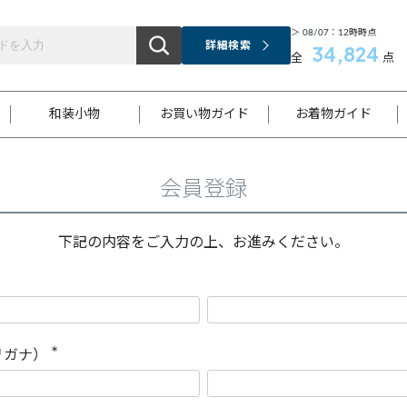
＞ 08/07：12時時点
詳細検索
34,824
全
点
和装小物
お買い物ガイド
お着物ガイド
会員登録
ス
お支払いについて
はじめてのお着物ガイド
新規会員登録
着物知識
スタッフブログ
サイズ案内
着物参考サイズ/採寸について
和色チャート集
お問い合わせ
処法
ご返品について
メールマガジンのご登録
着物販売方法について
関連サイト一覧
下記の内容をご入力の上、お進みください。
袋名古屋帯
黒留袖
帯締め
開き名
色留袖
帯揚げ
古屋帯
付下げ
帯締め
丸帯
色無地
作り帯
着物
配送について
商品ランクについて(当店基準)
帯揚げセット
ショール
小紋
浴衣
襦袢
和装コート
リガナ）
(
必
須