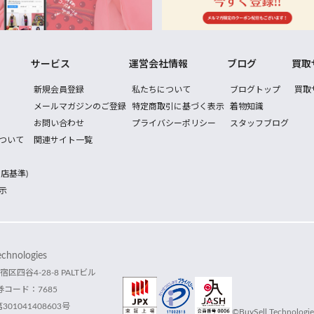
サービス
運営会社情報
ブログ
買取
新規会員登録
私たちについて
ブログトップ
買取
メールマガジンのご登録
特定商取引に基づく表示
着物知識
お問い合わせ
プライバシーポリシー
スタッフブログ
ついて
関連サイト一覧
店基準)
示
hnologies
宿区四谷4-28-8 PALTビル
コード：7685
1041408603号
©BuySell Technologies