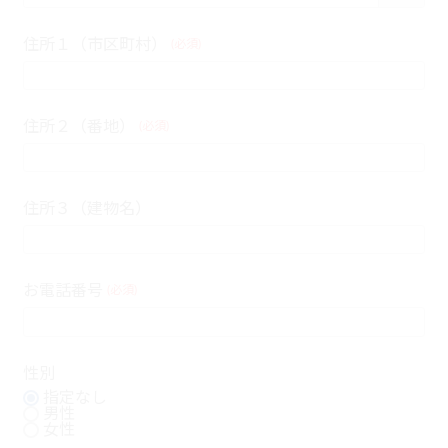
住所１（市区町村）
(必須)
住所２（番地）
(必須)
住所３（建物名）
お電話番号
(必須)
性別
指定なし
男性
女性