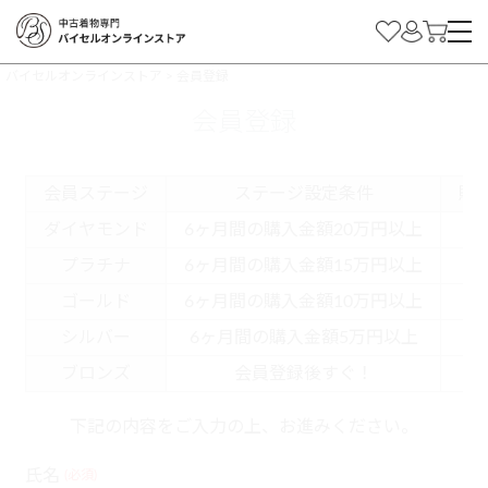
バイセルオンラインストア
会員登録
会員登録
会員ステージ
ステージ設定条件
購
ダイヤモンド
6ヶ月間の購入金額20万円以上
プラチナ
6ヶ月間の購入金額15万円以上
ゴールド
6ヶ月間の購入金額10万円以上
シルバー
6ヶ月間の購入金額5万円以上
ブロンズ
会員登録後すぐ！
下記の内容をご入力の上、お進みください。
氏名
(必須)