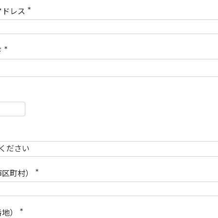
)
アドレス
(
必
須
)
ド
(
必
須
)
必
須
必
須
市区町村）
(
必
須
)
番地）