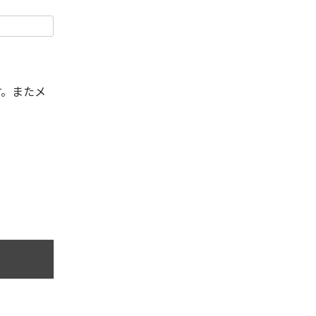
す。またメ
。