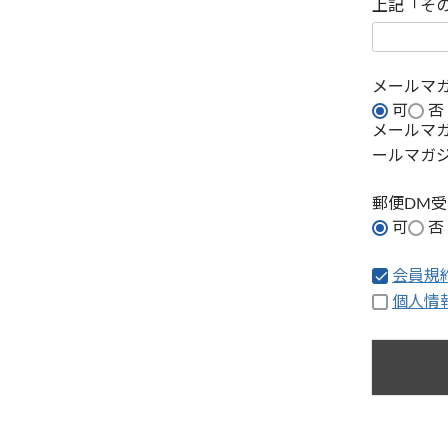
上記「そ
メールマ
可
否
メールマ
ールマガ
郵便DM
可
否
会員規
個人情