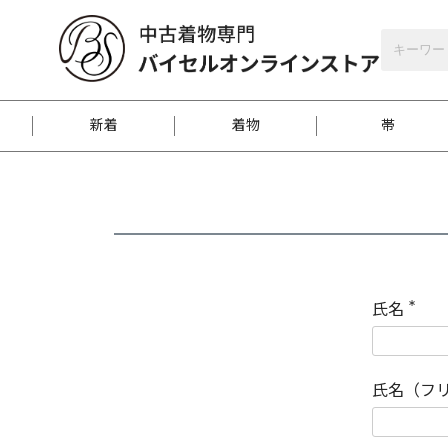
バイセルオンラインストア
会員登録
新着
着物
帯
お客様に届くまで
商品お取り寄せサービ
ご注文方法のご案内
お着物がにおう時の対
和装バッグ
訪問着
袋帯
名古屋帯
振袖
反物
梱包方法のご案内
氏名
(
必
須
江戸小紋
紬
)
氏名（フ