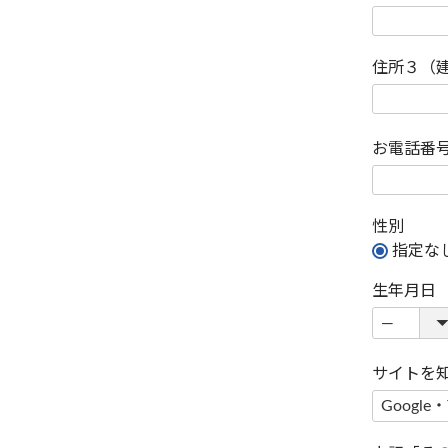
住所３（
お電話番
性別
指定な
生年月日
サイトを