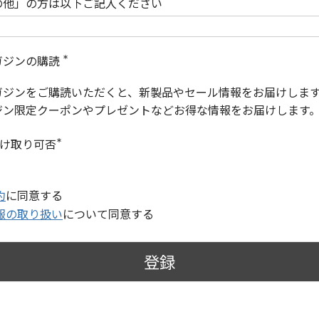
の他」の方は以下ご記入ください
ガジンの購読
(
必
ガジンをご購読いただくと、新製品やセール情報をお届けしま
須
)
ジン限定クーポンやプレゼントなどお得な情報をお届けします
受け取り可否
(
必
須
)
約
に同意する
報の取り扱い
について同意する
登録