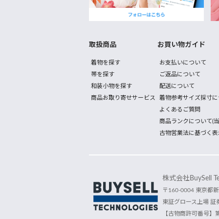
取扱商品
お買い物ガイド
着物を探す
お支払いについて
帯を探す
ご返品について
和装小物を探す
配送について
商品お取り寄せサービス
着物参考サイズ採寸に
よくあるご質問
商品ランクについて(当
古物営業法に基づく表
株式会社BuySell Tec
〒160-0004 東京都新
東証グロース上場 証券
【古物商許可番号】第30