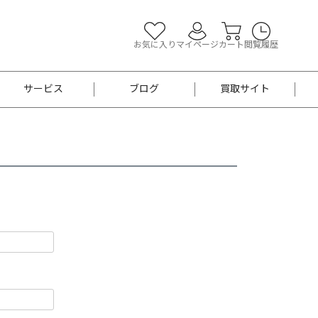
お気に入り
マイページ
カート
閲覧履歴
サービス
ブログ
買取サイト
よくあるご質問
お買い物診断
半幅帯
帯留め
お召
男性用帯
着物帯
新品
セット
袴
男性用