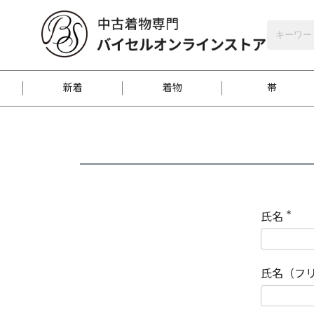
バイセルオンラインストア
会員登録
新着
着物
帯
お客様に届くまで
商品お取り寄せサービ
ご注文方法のご案内
お着物がにおう時の対
和装バッグ
訪問着
袋帯
名古屋帯
振袖
反物
梱包方法のご案内
氏名
(
必
須
江戸小紋
紬
)
氏名（フ