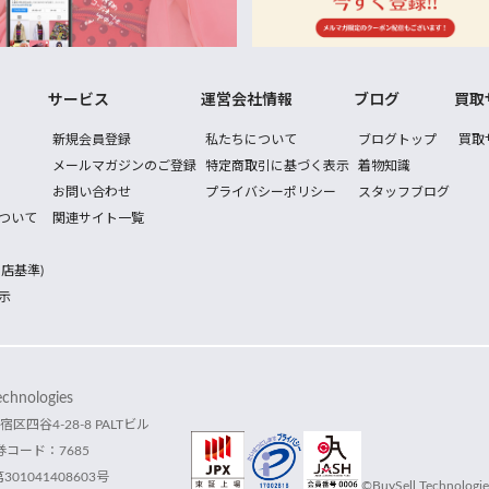
サービス
運営会社情報
ブログ
買取
新規会員登録
私たちについて
ブログトップ
買取
メールマガジンのご登録
特定商取引に基づく表示
着物知識
お問い合わせ
プライバシーポリシー
スタッフブログ
ついて
関連サイト一覧
店基準)
示
hnologies
宿区四谷4-28-8 PALTビル
コード：7685
1041408603号
©BuySell Technologies