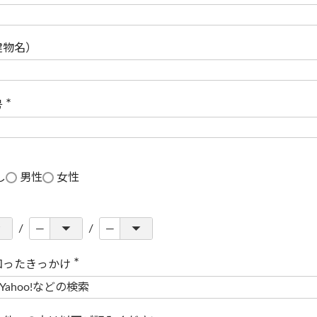
(
必
須
)
建物名）
号
(
必
須
)
し
男性
女性
知ったきっかけ
(
必
須
)