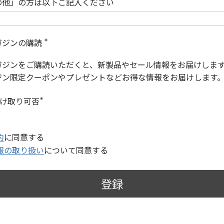
の他」の方は以下ご記入ください
ガジンの購読
(
必
ガジンをご購読いただくと、新製品やセール情報をお届けしま
須
)
ジン限定クーポンやプレゼントなどお得な情報をお届けします
受け取り可否
(
必
須
)
約
に同意する
報の取り扱い
について同意する
登録