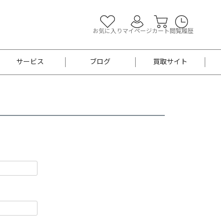
お気に入り
マイページ
カート
閲覧履歴
サービス
ブログ
買取サイト
よくあるご質問
お買い物診断
半幅帯
帯留め
お召
男性用帯
着物帯
新品
セット
袴
男性用