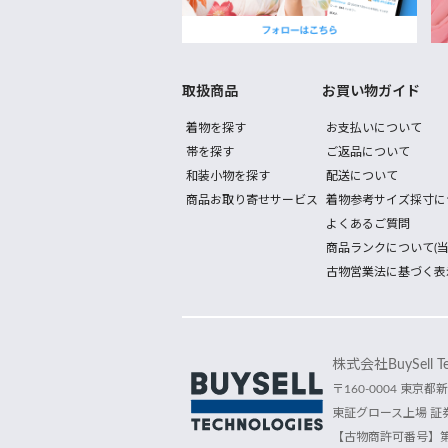
取扱商品
お買い物ガイド
着物を探す
お支払いについて
帯を探す
ご返品について
和装小物を探す
配送について
商品お取り寄せサービス
着物参考サイズ採寸に
よくあるご質問
商品ランクについて(当
古物営業法に基づく表
株式会社BuySell Tec
〒160-0004 東京都新
東証グロース上場 証券
【古物商許可番号】第30