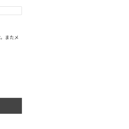
す。またメ
。