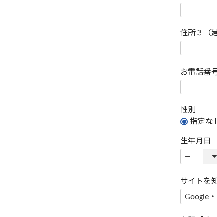
住所３（
お電話番
性別
指定な
生年月日
サイトを