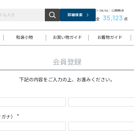
＞ 08/06：12時時点
詳細検索
35,123
全
点
和装小物
お買い物ガイド
お着物ガイド
会員登録
ス
お支払いについて
はじめてのお着物ガイド
新規会員登録
着物知識
スタッフブログ
サイズ案内
着物参考サイズ/採寸について
和色チャート集
お問い合わせ
処法
ご返品について
メールマガジンのご登録
着物販売方法について
関連サイト一覧
下記の内容をご入力の上、お進みください。
袋名古屋帯
黒留袖
帯締め
開き名
色留袖
帯揚げ
古屋帯
付下げ
帯締め
丸帯
色無地
作り帯
着物
配送について
商品ランクについて(当店基準)
帯揚げセット
ショール
小紋
浴衣
襦袢
和装コート
リガナ）
(
必
須