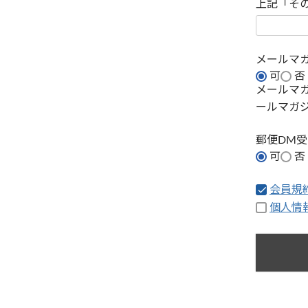
上記「そ
メールマ
可
否
メールマ
ールマガ
郵便DM
可
否
会員規
個人情