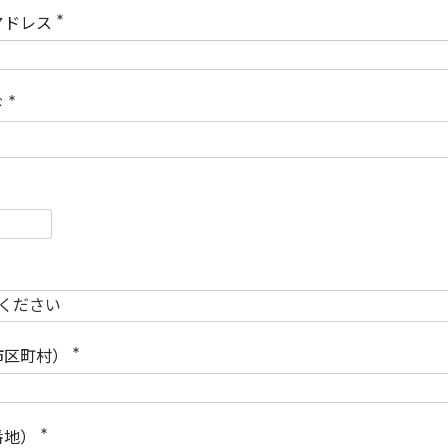
)
アドレス
(
必
須
)
ド
(
必
須
)
必
須
必
須
市区町村）
(
必
須
)
番地）