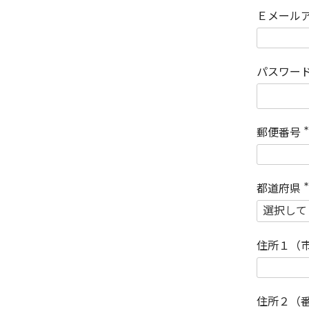
Ｅメール
パスワー
郵便番号
(
)
都道府県
(
)
住所１（
住所２（