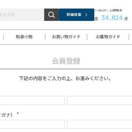
＞ 08/07：12時時点
詳細検索
34,824
全
点
和装小物
お買い物ガイド
お着物ガイド
会員登録
ス
お支払いについて
はじめてのお着物ガイド
新規会員登録
着物知識
スタッフブログ
サイズ案内
着物参考サイズ/採寸について
和色チャート集
お問い合わせ
処法
ご返品について
メールマガジンのご登録
着物販売方法について
関連サイト一覧
下記の内容をご入力の上、お進みください。
袋名古屋帯
黒留袖
帯締め
開き名
色留袖
帯揚げ
古屋帯
付下げ
帯締め
丸帯
色無地
作り帯
着物
配送について
商品ランクについて(当店基準)
帯揚げセット
ショール
小紋
浴衣
襦袢
和装コート
リガナ）
(
必
須