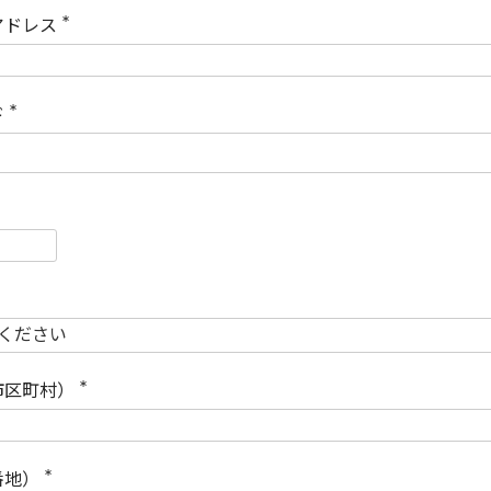
)
アドレス
(
必
須
)
ド
(
必
須
)
必
須
必
須
市区町村）
(
必
須
)
番地）