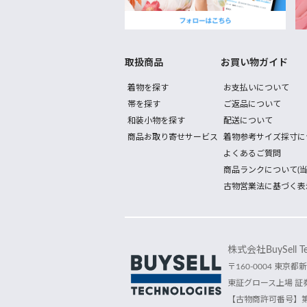
取扱商品
お買い物ガイド
着物を探す
お支払いについて
帯を探す
ご返品について
和装小物を探す
配送について
商品お取り寄せサービス
着物参考サイズ採寸に
よくあるご質問
商品ランクについて(当
古物営業法に基づく表
株式会社BuySell Tec
〒160-0004 東京都新
東証グロース上場 証券
【古物商許可番号】第30