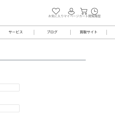
お気に入り
マイページ
カート
閲覧履歴
サービス
ブログ
買取サイト
よくあるご質問
お買い物診断
半幅帯
帯留め
お召
男性用帯
着物帯
新品
セット
袴
男性用