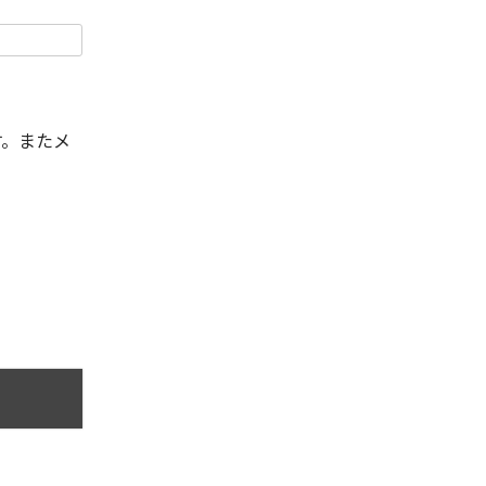
す。またメ
。