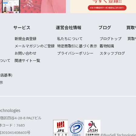
サービス
運営会社情報
ブログ
買取
新規会員登録
私たちについて
ブログトップ
買取
メールマガジンのご登録
特定商取引に基づく表示
着物知識
お問い合わせ
プライバシーポリシー
スタッフブログ
ついて
関連サイト一覧
店基準)
示
hnologies
宿区四谷4-28-8 PALTビル
コード：7685
1041408603号
©BuySell Technologies