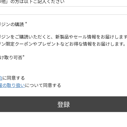
の他」の方は以下ご記入ください
ガジンの購読
(
必
ガジンをご購読いただくと、新製品やセール情報をお届けしま
須
)
ジン限定クーポンやプレゼントなどお得な情報をお届けします
受け取り可否
(
必
須
)
約
に同意する
報の取り扱い
について同意する
登録