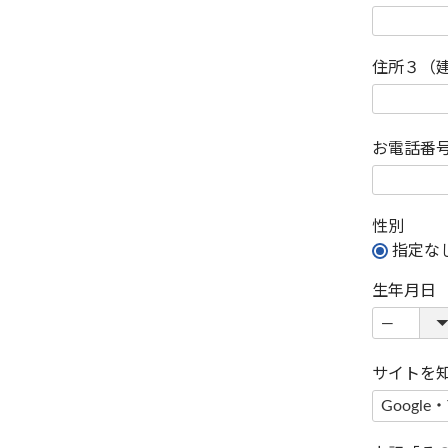
住所３（
お電話番
性別
指定な
生年月日
サイトを