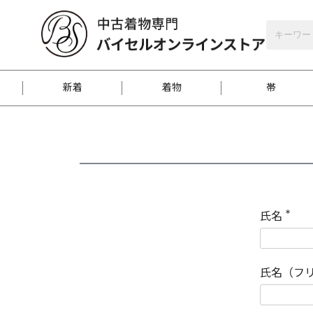
バイセルオンラインストア
会員登録
新着
着物
帯
お客様に届くまで
商品お取り寄せサービ
ご注文方法のご案内
お着物がにおう時の対
和装バッグ
訪問着
袋帯
名古屋帯
振袖
反物
梱包方法のご案内
氏名
(
必
須
江戸小紋
紬
)
氏名（フ