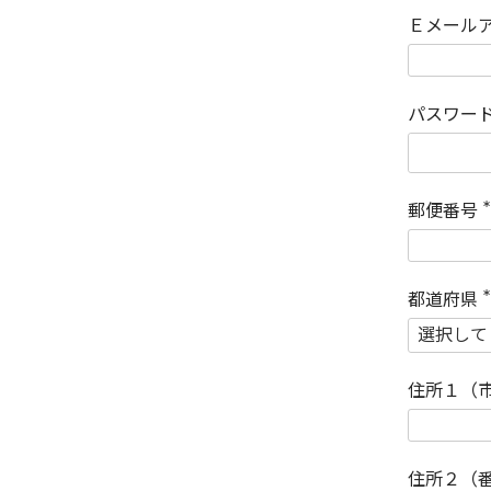
Ｅメール
パスワー
郵便番号
(
)
都道府県
(
)
住所１（
住所２（