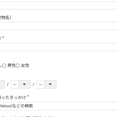
(
必
須
)
建物名）
号
(
必
須
)
し
男性
女性
知ったきっかけ
(
必
須
)