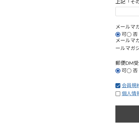
上記「そ
メールマ
可
否
メールマ
ールマガ
郵便DM
可
否
会員規
個人情