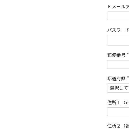
Ｅメール
パスワー
郵便番号
(
)
都道府県
(
)
住所１（
住所２（