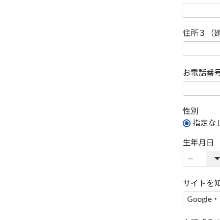
住所３（
お電話番
性別
指定な
生年月日
サイトを