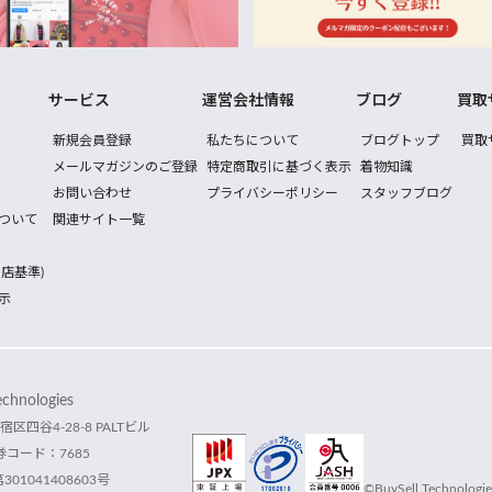
サービス
運営会社情報
ブログ
買取
新規会員登録
私たちについて
ブログトップ
買取
メールマガジンのご登録
特定商取引に基づく表示
着物知識
お問い合わせ
プライバシーポリシー
スタッフブログ
ついて
関連サイト一覧
店基準)
示
hnologies
宿区四谷4-28-8 PALTビル
コード：7685
1041408603号
©BuySell Technologies