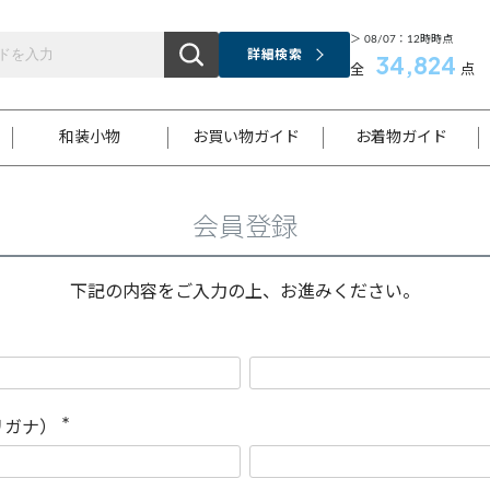
＞ 08/07：12時時点
詳細検索
34,824
全
点
和装小物
お買い物ガイド
お着物ガイド
会員登録
ス
お支払いについて
はじめてのお着物ガイド
新規会員登録
着物知識
スタッフブログ
サイズ案内
着物参考サイズ/採寸について
和色チャート集
お問い合わせ
処法
ご返品について
メールマガジンのご登録
着物販売方法について
関連サイト一覧
下記の内容をご入力の上、お進みください。
袋名古屋帯
黒留袖
帯締め
開き名
色留袖
帯揚げ
古屋帯
付下げ
帯締め
丸帯
色無地
作り帯
着物
配送について
商品ランクについて(当店基準)
帯揚げセット
ショール
小紋
浴衣
襦袢
和装コート
リガナ）
(
必
須