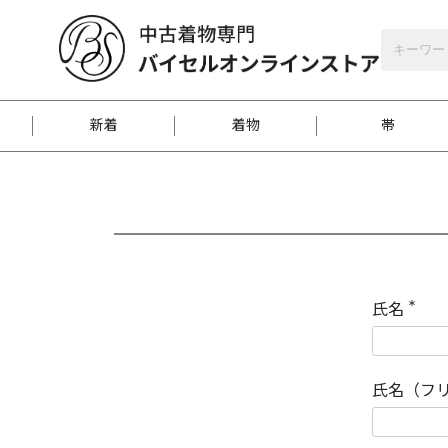
バイセルオンラインストア
会員登録
新着
着物
帯
お客様に届くまで
商品お取り寄せサービ
ご注文方法のご案内
お着物がにおう時の対
和装バッグ
訪問着
袋帯
名古屋帯
振袖
反物
梱包方法のご案内
氏名
(
必
須
江戸小紋
紬
)
氏名（フ