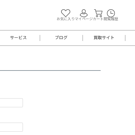
お気に入り
マイページ
カート
閲覧履歴
サービス
ブログ
買取サイト
よくあるご質問
お買い物診断
半幅帯
帯留め
お召
男性用帯
着物帯
新品
セット
袴
男性用