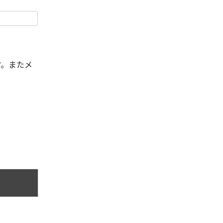
す。またメ
。