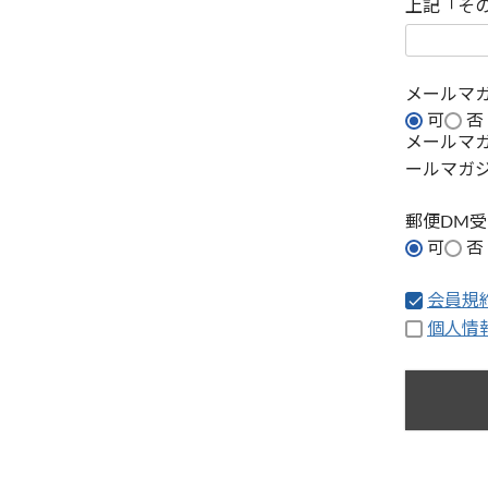
上記「そ
メールマ
可
否
メールマ
ールマガ
郵便DM
可
否
会員規
個人情