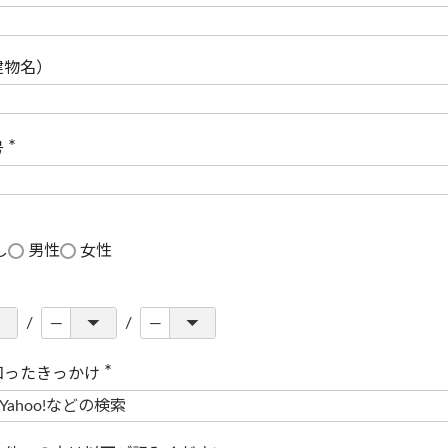
(
必
須
)
建物名）
号
(
必
須
)
し
男性
女性
知ったきっかけ
(
必
須
)