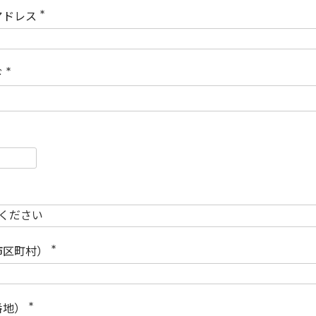
)
アドレス
(
必
須
)
ド
(
必
須
)
必
須
必
須
市区町村）
(
必
須
)
番地）