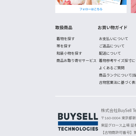
取扱商品
お買い物ガイド
着物を探す
お支払いについて
帯を探す
ご返品について
和装小物を探す
配送について
商品お取り寄せサービス
着物参考サイズ採寸に
よくあるご質問
商品ランクについて(当
古物営業法に基づく表
株式会社BuySell Tec
〒160-0004 東京都新
東証グロース上場 証券
【古物商許可番号】第30