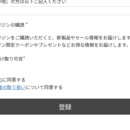
の他」の方は以下ご記入ください
ガジンの購読
(
必
ガジンをご購読いただくと、新製品やセール情報をお届けしま
須
)
ジン限定クーポンやプレゼントなどお得な情報をお届けします
受け取り可否
(
必
須
)
約
に同意する
報の取り扱い
について同意する
登録