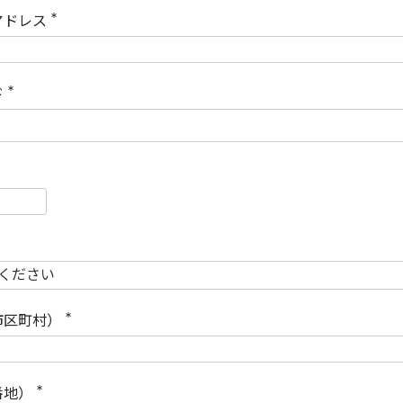
)
アドレス
(
必
須
)
ド
(
必
須
)
必
須
必
須
市区町村）
(
必
須
)
番地）