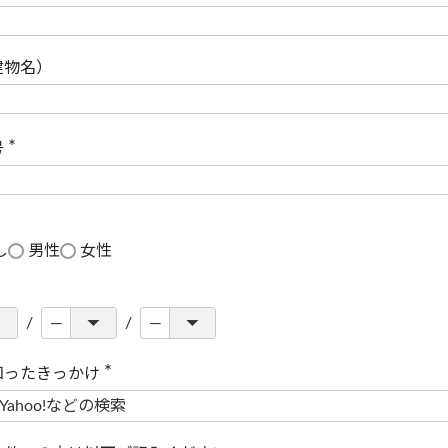
(
必
須
)
建物名）
号
(
必
須
)
し
男性
女性
知ったきっかけ
(
必
須
)