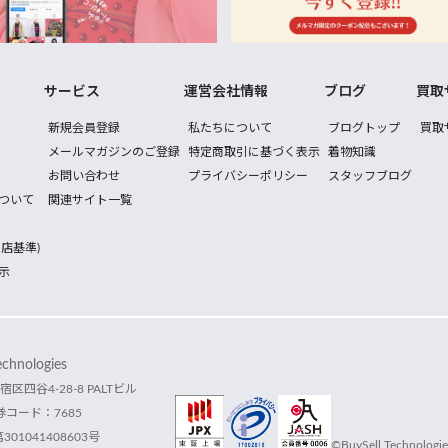
サービス
運営会社情報
ブログ
買取
新規会員登録
私たちについて
ブログトップ
買取
メールマガジンのご登録
特定商取引に基づく表示
着物知識
お問い合わせ
プライバシーポリシー
スタッフブログ
ついて
関連サイト一覧
店基準)
示
hnologies
宿区四谷4-28-8 PALTビル
コード：7685
1041408603号
©BuySell Technologies