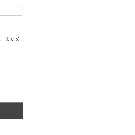
す。またメ
。