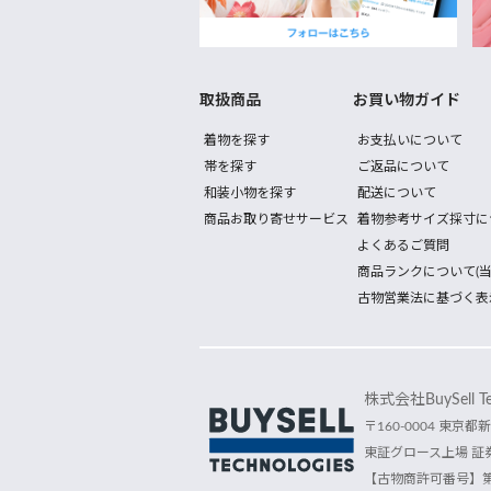
取扱商品
お買い物ガイド
着物を探す
お支払いについて
帯を探す
ご返品について
和装小物を探す
配送について
商品お取り寄せサービス
着物参考サイズ採寸に
よくあるご質問
商品ランクについて(当
古物営業法に基づく表
株式会社BuySell Tec
〒160-0004 東京都新
東証グロース上場 証券
【古物商許可番号】第30