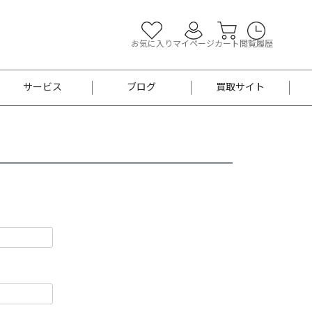
お気に入り
マイページ
カート
閲覧履歴
サービス
ブログ
買取サイト
よくあるご質問
お買い物診断
半幅帯
帯留め
お召
男性用帯
着物帯
新品
セット
袴
男性用