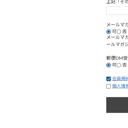
上記「そ
メールマ
可
否
メールマ
ールマガ
郵便DM
可
否
会員規
個人情