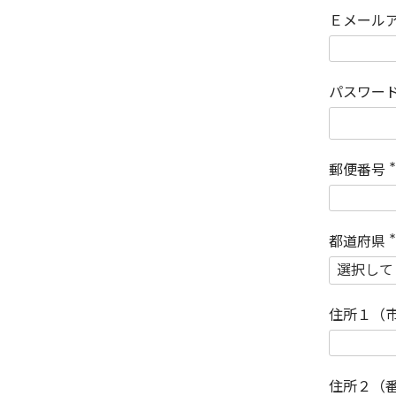
Ｅメール
パスワー
郵便番号
(
)
都道府県
(
)
住所１（
住所２（