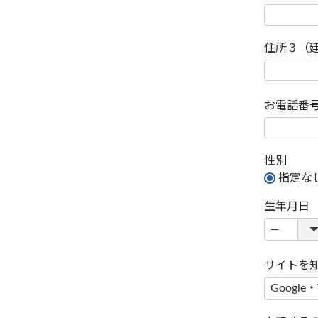
住所３（
お電話番
性別
指定な
生年月日
サイトを