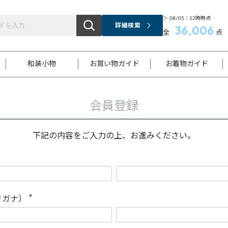
＞ 08/05：12時時点
詳細検索
36,006
全
点
和装小物
お買い物ガイド
お着物ガイド
会員登録
ス
お支払いについて
はじめてのお着物ガイド
新規会員登録
着物知識
スタッフブログ
サイズ案内
着物参考サイズ/採寸について
和色チャート集
お問い合わせ
処法
ご返品について
メールマガジンのご登録
着物販売方法について
関連サイト一覧
下記の内容をご入力の上、お進みください。
袋名古屋帯
黒留袖
帯締め
開き名
色留袖
帯揚げ
古屋帯
付下げ
帯締め
丸帯
色無地
作り帯
着物
配送について
商品ランクについて(当店基準)
帯揚げセット
ショール
小紋
浴衣
襦袢
和装コート
リガナ）
(
必
須