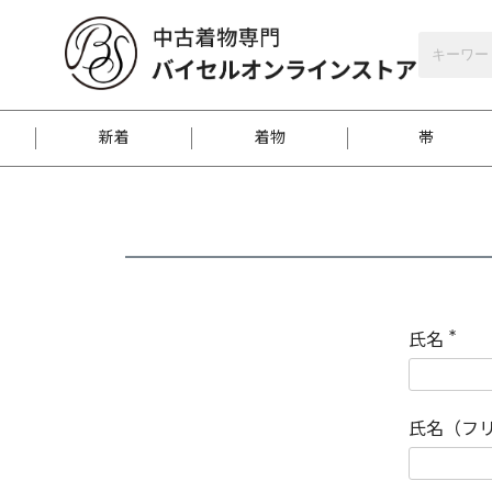
バイセルオンラインストア
会員登録
新着
着物
帯
お客様に届くまで
商品お取り寄せサービ
ご注文方法のご案内
お着物がにおう時の対
和装バッグ
訪問着
袋帯
名古屋帯
振袖
反物
梱包方法のご案内
氏名
(
必
須
江戸小紋
紬
)
氏名（フ