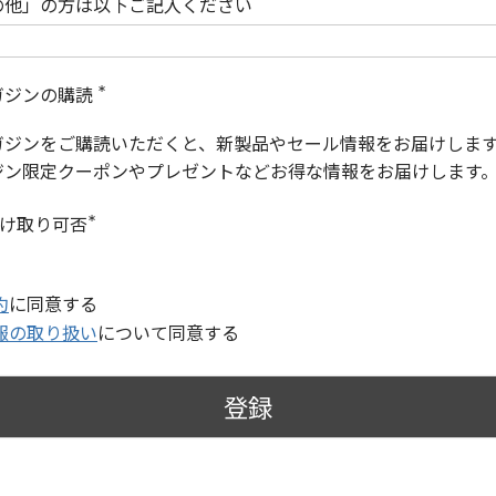
の他」の方は以下ご記入ください
ガジンの購読
(
必
ガジンをご購読いただくと、新製品やセール情報をお届けしま
須
)
ジン限定クーポンやプレゼントなどお得な情報をお届けします
受け取り可否
(
必
須
)
約
に同意する
報の取り扱い
について同意する
登録