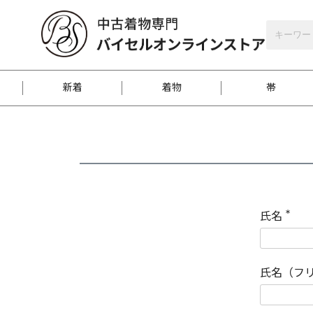
バイセルオンラインストア
会員登録
新着
着物
帯
お客様に届くまで
商品お取り寄せサービ
ご注文方法のご案内
お着物がにおう時の対
和装バッグ
訪問着
袋帯
名古屋帯
振袖
反物
梱包方法のご案内
氏名
(
必
須
江戸小紋
紬
)
氏名（フ