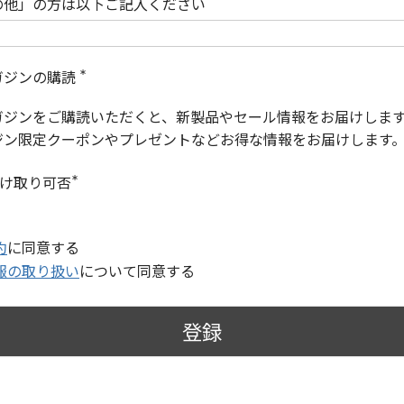
の他」の方は以下ご記入ください
ガジンの購読
(
必
ガジンをご購読いただくと、新製品やセール情報をお届けしま
須
)
ジン限定クーポンやプレゼントなどお得な情報をお届けします
受け取り可否
(
必
須
)
約
に同意する
報の取り扱い
について同意する
登録