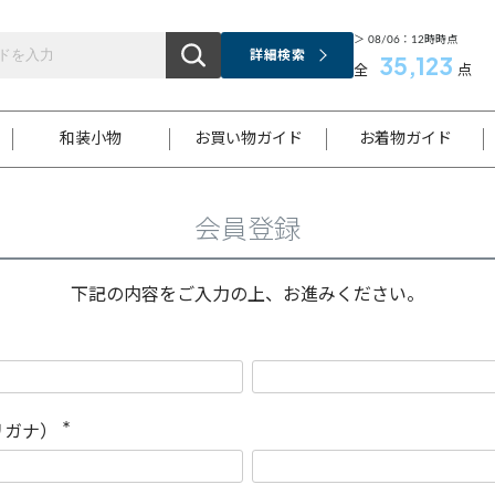
＞ 08/06：12時時点
詳細検索
35,123
全
点
和装小物
お買い物ガイド
お着物ガイド
会員登録
ス
お支払いについて
はじめてのお着物ガイド
新規会員登録
着物知識
スタッフブログ
サイズ案内
着物参考サイズ/採寸について
和色チャート集
お問い合わせ
処法
ご返品について
メールマガジンのご登録
着物販売方法について
関連サイト一覧
下記の内容をご入力の上、お進みください。
袋名古屋帯
黒留袖
帯締め
開き名
色留袖
帯揚げ
古屋帯
付下げ
帯締め
丸帯
色無地
作り帯
着物
配送について
商品ランクについて(当店基準)
帯揚げセット
ショール
小紋
浴衣
襦袢
和装コート
リガナ）
(
必
須