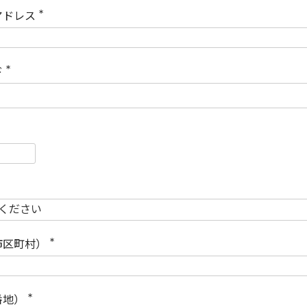
)
アドレス
(
必
須
)
ド
(
必
須
)
必
須
必
須
市区町村）
(
必
須
)
番地）