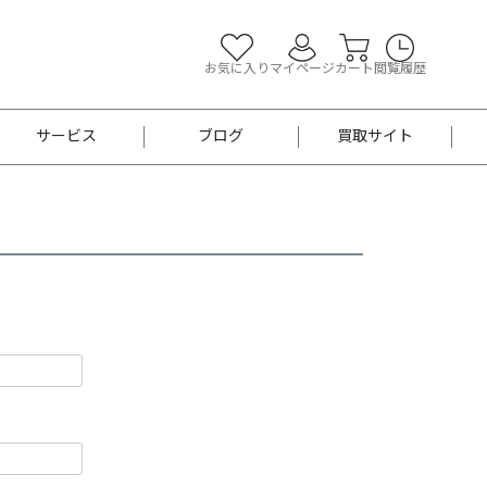
お気に入り
マイページ
カート
閲覧履歴
サービス
ブログ
買取サイト
よくあるご質問
お買い物診断
半幅帯
帯留め
お召
男性用帯
着物帯
新品
セット
袴
男性用