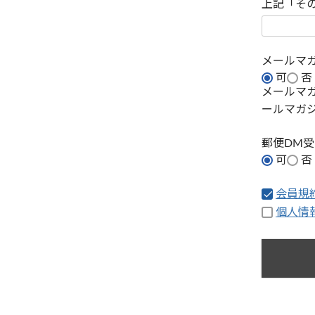
上記「そ
メールマ
可
否
メールマ
ールマガ
郵便DM
可
否
会員規
個人情