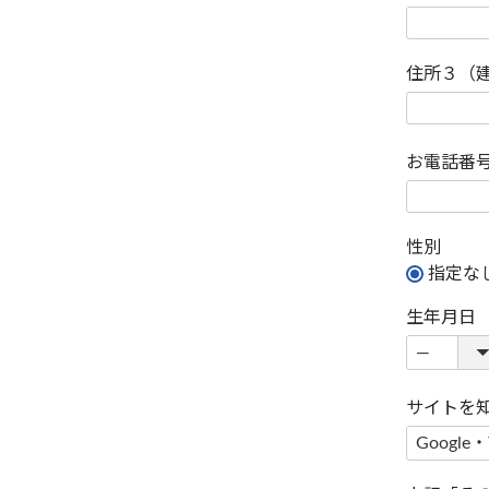
住所３（
お電話番
性別
指定な
生年月日
サイトを