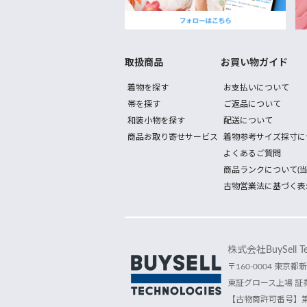
取扱商品
お買い物ガイド
着物を探す
お支払いについて
帯を探す
ご返品について
和装小物を探す
配送について
商品お取り寄せサービス
着物参考サイズ採寸に
よくあるご質問
商品ランクについて(当
古物営業法に基づく表
株式会社BuySell Tec
〒160-0004 東京都新
東証グロース上場 証券
【古物商許可番号】第30