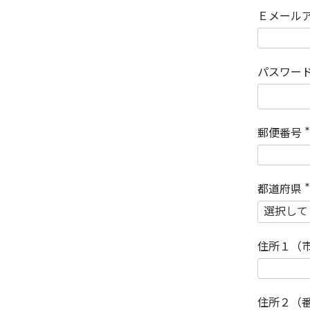
Ｅメール
パスワー
郵便番号
(
)
都道府県
(
)
住所１（
住所２（