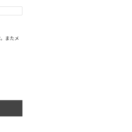
す。またメ
。