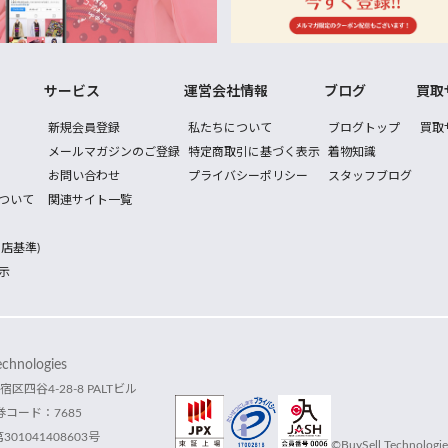
サービス
運営会社情報
ブログ
買取
新規会員登録
私たちについて
ブログトップ
買取
メールマガジンのご登録
特定商取引に基づく表示
着物知識
お問い合わせ
プライバシーポリシー
スタッフブログ
ついて
関連サイト一覧
店基準)
示
hnologies
宿区四谷4-28-8 PALTビル
コード：7685
1041408603号
©BuySell Technologies