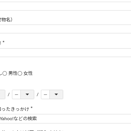
(
必
須
)
建物名）
号
(
必
須
)
し
男性
女性
知ったきっかけ
(
必
須
)