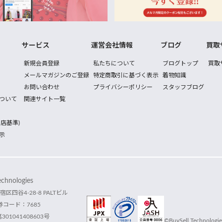
サービス
運営会社情報
ブログ
買取
新規会員登録
私たちについて
ブログトップ
買取
メールマガジンのご登録
特定商取引に基づく表示
着物知識
お問い合わせ
プライバシーポリシー
スタッフブログ
ついて
関連サイト一覧
店基準)
示
hnologies
宿区四谷4-28-8 PALTビル
コード：7685
1041408603号
©BuySell Technologies