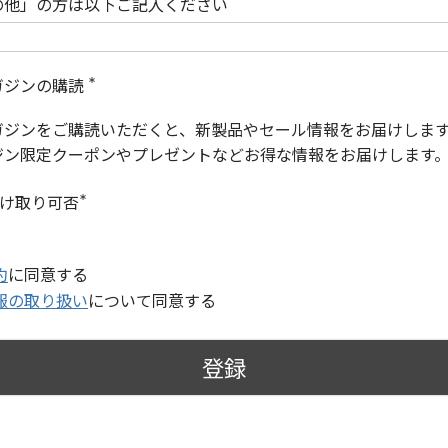
の他」の方は以下ご記入ください
ガジンの購読
(
必
ガジンをご購読いただくと、新製品やセール情報をお届けしま
須
)
ジン限定クーポンやプレゼントなどお得な情報をお届けします
受け取り可否
(
必
須
)
約
に同意する
報の取り扱い
について同意する
登録