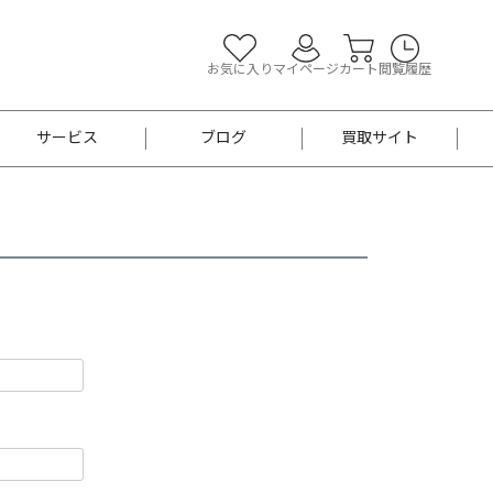
お気に入り
マイページ
カート
閲覧履歴
サービス
ブログ
買取サイト
よくあるご質問
お買い物診断
半幅帯
帯留め
お召
男性用帯
着物帯
新品
セット
袴
男性用