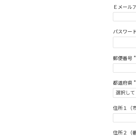
Ｅメール
パスワー
郵便番号
(
)
都道府県
(
)
住所１（
住所２（