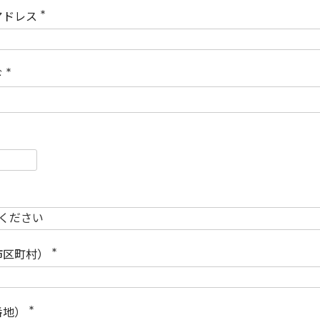
)
アドレス
(
必
須
)
ド
(
必
須
)
必
須
必
須
市区町村）
(
必
須
)
番地）