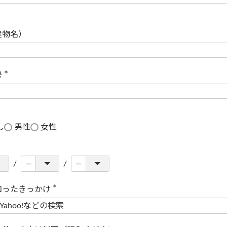
(
必
須
)
建物名）
号
(
必
須
)
し
男性
女性
知ったきっかけ
(
必
須
)