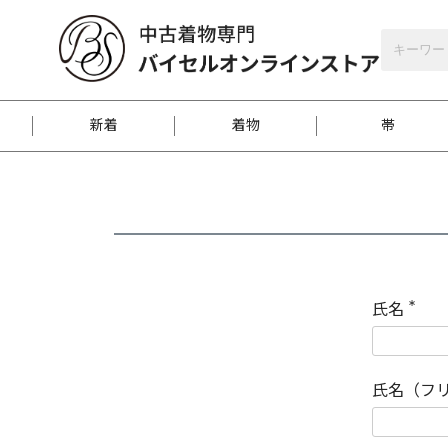
バイセルオンラインストア
会員登録
新着
着物
帯
お客様に届くまで
商品お取り寄せサービ
ご注文方法のご案内
お着物がにおう時の対
和装バッグ
訪問着
袋帯
名古屋帯
振袖
反物
梱包方法のご案内
氏名
(
必
須
江戸小紋
紬
)
氏名（フ