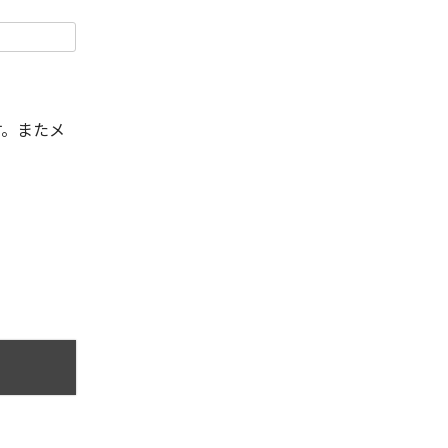
す。またメ
。