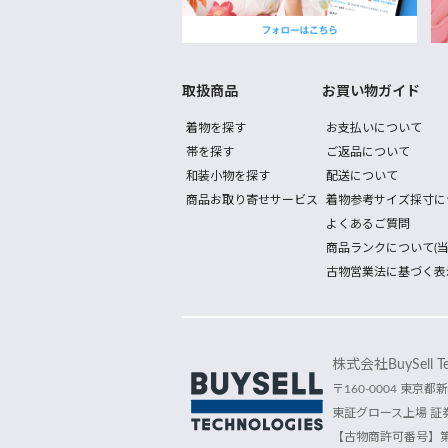
取扱商品
お買い物ガイド
着物を探す
お支払いについて
帯を探す
ご返品について
和装小物を探す
配送について
商品お取り寄せサービス
着物参考サイズ採寸に
よくあるご質問
商品ランクについて(当
古物営業法に基づく表
株式会社BuySell Tec
〒160-0004 東京都新
東証グロース上場 証券
【古物商許可番号】第30