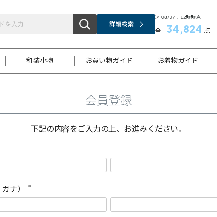
＞ 08/07：12時時点
詳細検索
34,824
全
点
和装小物
お買い物ガイド
お着物ガイド
会員登録
ス
お支払いについて
はじめてのお着物ガイド
新規会員登録
着物知識
スタッフブログ
サイズ案内
着物参考サイズ/採寸について
和色チャート集
お問い合わせ
処法
ご返品について
メールマガジンのご登録
着物販売方法について
関連サイト一覧
下記の内容をご入力の上、お進みください。
袋名古屋帯
黒留袖
帯締め
開き名
色留袖
帯揚げ
古屋帯
付下げ
帯締め
丸帯
色無地
作り帯
着物
配送について
商品ランクについて(当店基準)
帯揚げセット
ショール
小紋
浴衣
襦袢
和装コート
リガナ）
(
必
須