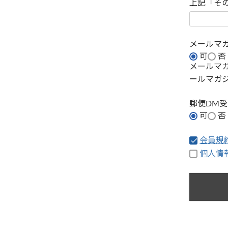
上記「そ
メールマ
可
否
メールマ
ールマガ
郵便DM
可
否
会員規
個人情