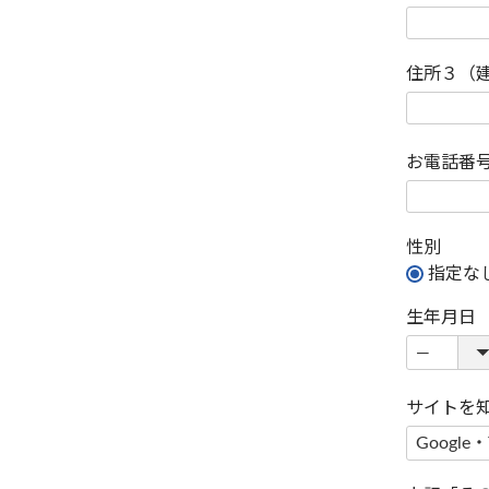
住所３（
お電話番
性別
指定な
生年月日
サイトを