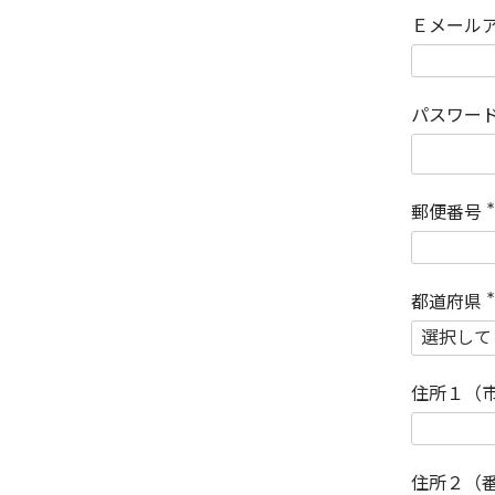
Ｅメール
パスワー
郵便番号
(
)
都道府県
(
)
住所１（
住所２（