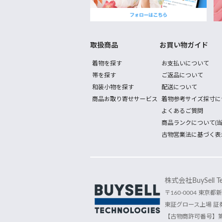
取扱商品
お買い物ガイド
着物を探す
お支払いについて
帯を探す
ご返品について
和装小物を探す
配送について
商品お取り寄せサービス
着物参考サイズ採寸に
よくあるご質問
商品ランクについて(当
古物営業法に基づく表
株式会社BuySell Tec
〒160-0004 東京都新
東証グロース上場 証券
【古物商許可番号】第30