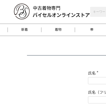
バイセルオンラインストア
会員登録
新着
着物
帯
お客様に届くまで
商品お取り寄せサービ
ご注文方法のご案内
お着物がにおう時の対
和装バッグ
訪問着
袋帯
名古屋帯
振袖
反物
梱包方法のご案内
氏名
(
必
須
江戸小紋
紬
)
氏名（フ