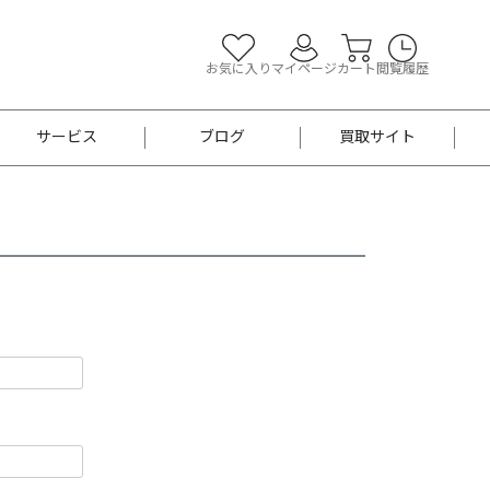
お気に入り
マイページ
カート
閲覧履歴
サービス
ブログ
買取サイト
よくあるご質問
お買い物診断
半幅帯
帯留め
お召
男性用帯
着物帯
新品
セット
袴
男性用