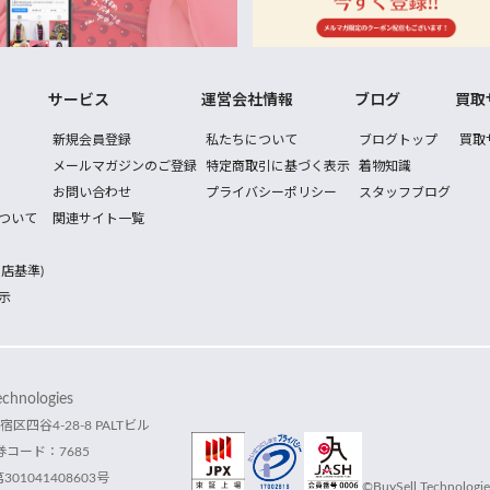
サービス
運営会社情報
ブログ
買取
新規会員登録
私たちについて
ブログトップ
買取
メールマガジンのご登録
特定商取引に基づく表示
着物知識
お問い合わせ
プライバシーポリシー
スタッフブログ
ついて
関連サイト一覧
店基準)
示
hnologies
宿区四谷4-28-8 PALTビル
コード：7685
1041408603号
©BuySell Technologies