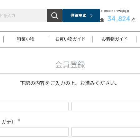
＞ 08/07：12時時点
詳細検索
34,824
全
点
和装小物
お買い物ガイド
お着物ガイド
会員登録
ス
お支払いについて
はじめてのお着物ガイド
新規会員登録
着物知識
スタッフブログ
サイズ案内
着物参考サイズ/採寸について
和色チャート集
お問い合わせ
処法
ご返品について
メールマガジンのご登録
着物販売方法について
関連サイト一覧
下記の内容をご入力の上、お進みください。
袋名古屋帯
黒留袖
帯締め
開き名
色留袖
帯揚げ
古屋帯
付下げ
帯締め
丸帯
色無地
作り帯
着物
配送について
商品ランクについて(当店基準)
帯揚げセット
ショール
小紋
浴衣
襦袢
和装コート
リガナ）
(
必
須