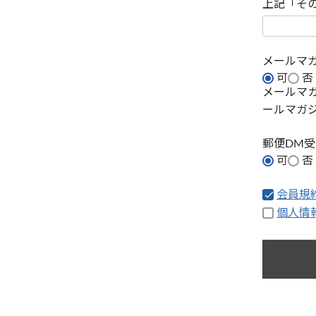
上記「そ
メールマ
可
否
メールマ
ールマガ
郵便DM
可
否
会員規
個人情