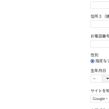
住所３（
お電話番
性別
指定な
生年月日
サイトを