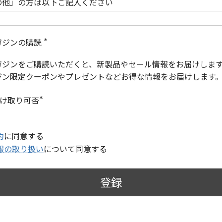
の他」の方は以下ご記入ください
ガジンの購読
(
必
ガジンをご購読いただくと、新製品やセール情報をお届けしま
須
)
ジン限定クーポンやプレゼントなどお得な情報をお届けします
受け取り可否
(
必
須
)
約
に同意する
報の取り扱い
について同意する
登録