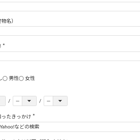
(
必
須
)
建物名）
号
(
必
須
)
し
男性
女性
知ったきっかけ
(
必
須
)