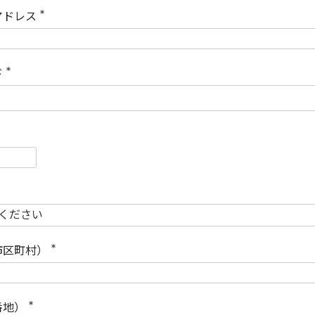
)
アドレス
(
必
須
)
ド
(
必
須
)
必
須
必
須
市区町村）
(
必
須
)
番地）