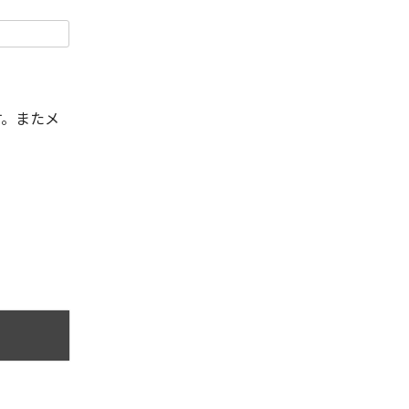
す。またメ
。