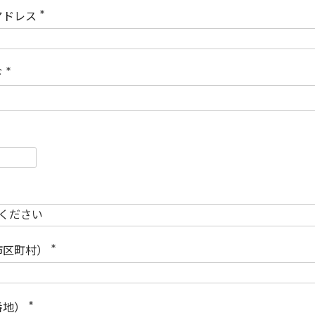
)
アドレス
(
必
須
)
ド
(
必
須
)
必
須
必
須
市区町村）
(
必
須
)
番地）