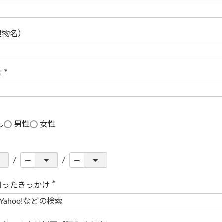
(
必
須
)
建物名）
号
(
必
須
)
し
男性
女性
知ったきっかけ
(
必
須
)