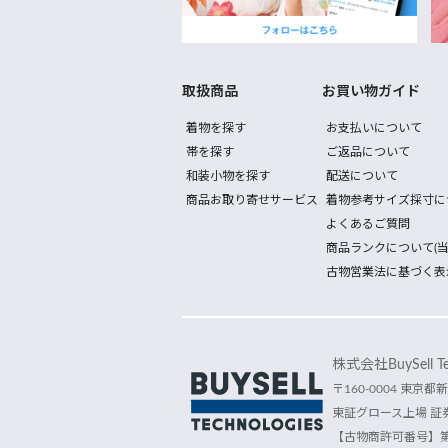
取扱商品
お買い物ガイド
着物を探す
お支払いについて
帯を探す
ご返品について
和装小物を探す
配送について
商品お取り寄せサービス
着物参考サイズ採寸に
よくあるご質問
商品ランクについて(当
古物営業法に基づく表
株式会社BuySell Tec
〒160-0004 東京都新
東証グロース上場 証券
【古物商許可番号】第30