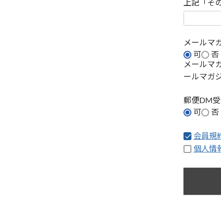
上記「そ
メールマ
可
否
メールマ
ールマガ
郵便DM
可
否
会員規
個人情