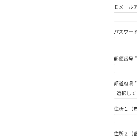
Ｅメール
パスワー
郵便番号
(
)
都道府県
(
)
住所１（
住所２（