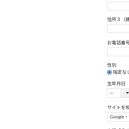
住所３（
お電話番
性別
指定な
生年月日
サイトを