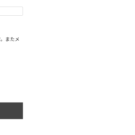
す。またメ
。