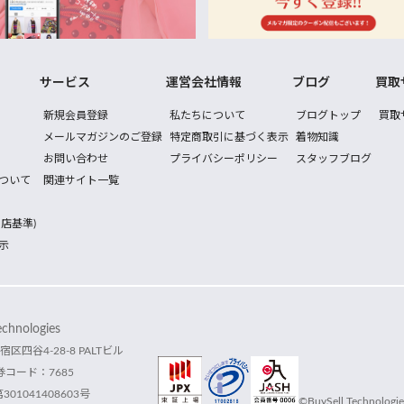
サービス
運営会社情報
ブログ
買取
新規会員登録
私たちについて
ブログトップ
買取
メールマガジンのご登録
特定商取引に基づく表示
着物知識
お問い合わせ
プライバシーポリシー
スタッフブログ
ついて
関連サイト一覧
店基準)
示
hnologies
宿区四谷4-28-8 PALTビル
コード：7685
1041408603号
©BuySell Technologies