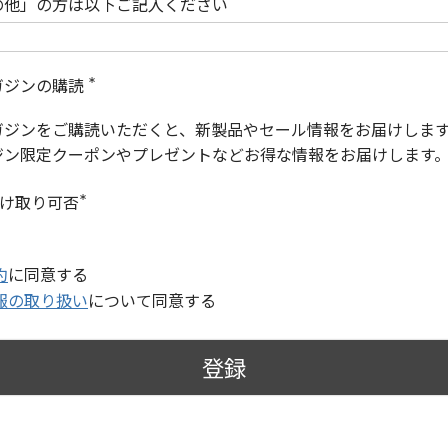
の他」の方は以下ご記入ください
ガジンの購読
(
必
ガジンをご購読いただくと、新製品やセール情報をお届けしま
須
)
ジン限定クーポンやプレゼントなどお得な情報をお届けします
受け取り可否
(
必
須
)
約
に同意する
報の取り扱い
について同意する
登録