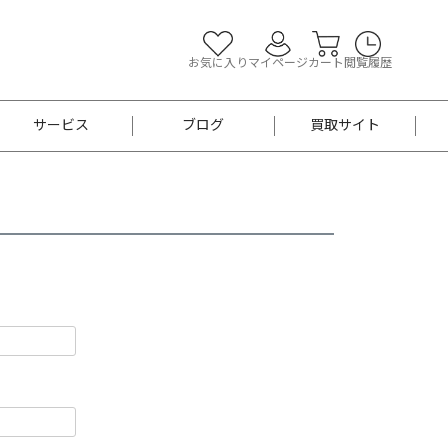
お気に入り
マイページ
カート
閲覧履歴
サービス
ブログ
買取サイト
よくあるご質問
お買い物診断
半幅帯
帯留め
お召
男性用帯
着物帯
新品
セット
袴
男性用