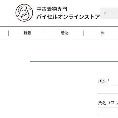
バイセルオンラインストア
会員登録
新着
着物
帯
お客様に届くまで
商品お取り寄せサービ
ご注文方法のご案内
お着物がにおう時の対
和装バッグ
訪問着
袋帯
名古屋帯
振袖
反物
梱包方法のご案内
氏名
(
必
須
江戸小紋
紬
)
氏名（フ