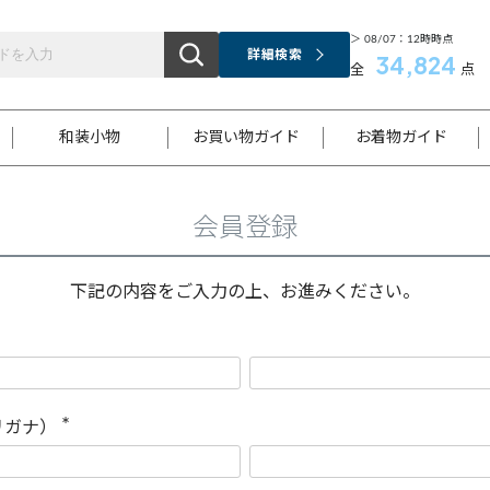
＞ 08/07：12時時点
詳細検索
34,824
全
点
和装小物
お買い物ガイド
お着物ガイド
会員登録
ス
お支払いについて
はじめてのお着物ガイド
新規会員登録
着物知識
スタッフブログ
サイズ案内
着物参考サイズ/採寸について
和色チャート集
お問い合わせ
処法
ご返品について
メールマガジンのご登録
着物販売方法について
関連サイト一覧
下記の内容をご入力の上、お進みください。
袋名古屋帯
黒留袖
帯締め
開き名
色留袖
帯揚げ
古屋帯
付下げ
帯締め
丸帯
色無地
作り帯
着物
配送について
商品ランクについて(当店基準)
帯揚げセット
ショール
小紋
浴衣
襦袢
和装コート
リガナ）
(
必
須