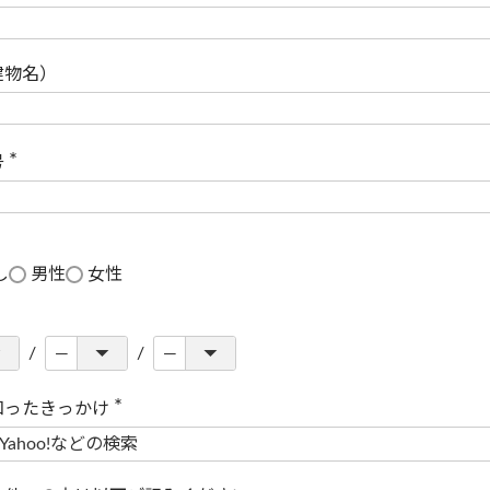
(
必
須
)
建物名）
号
(
必
須
)
し
男性
女性
知ったきっかけ
(
必
須
)