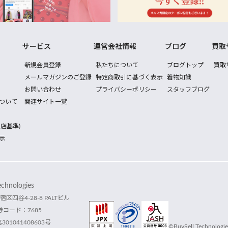
サービス
運営会社情報
ブログ
買取
新規会員登録
私たちについて
ブログトップ
買取
メールマガジンのご登録
特定商取引に基づく表示
着物知識
お問い合わせ
プライバシーポリシー
スタッフブログ
ついて
関連サイト一覧
店基準)
示
hnologies
宿区四谷4-28-8 PALTビル
コード：7685
1041408603号
©BuySell Technologies