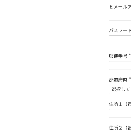
Ｅメール
パスワー
郵便番号
(
)
都道府県
(
)
住所１（
住所２（