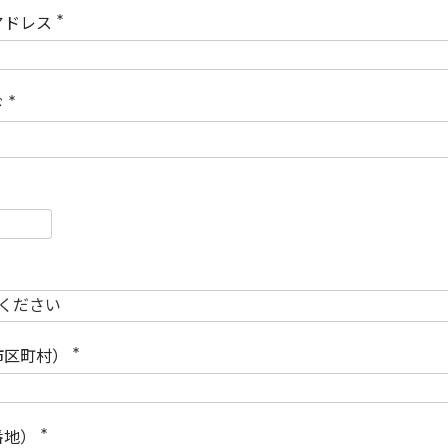
)
アドレス
(
必
須
)
ド
(
必
須
)
必
須
必
須
市区町村）
(
必
須
)
番地）