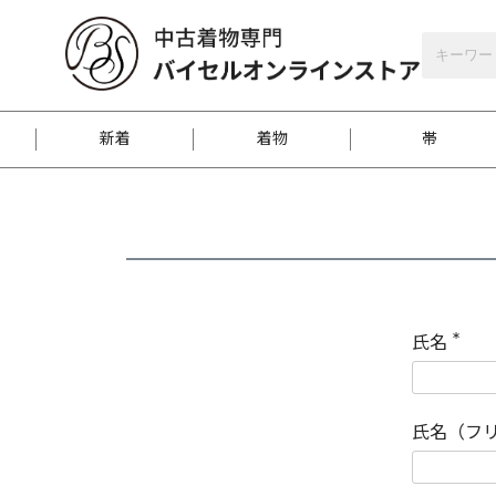
バイセルオンラインストア
会員登録
新着
着物
帯
お客様に届くまで
商品お取り寄せサービ
ご注文方法のご案内
お着物がにおう時の対
和装バッグ
訪問着
袋帯
名古屋帯
振袖
反物
梱包方法のご案内
氏名
(
必
須
江戸小紋
紬
)
氏名（フ