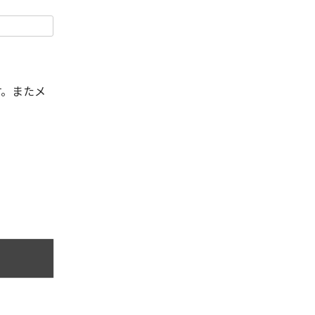
す。またメ
。