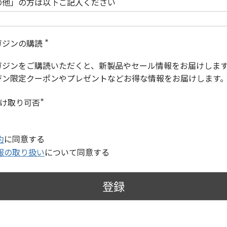
の他」の方は以下ご記入ください
ガジンの購読
(
必
ガジンをご購読いただくと、新製品やセール情報をお届けしま
須
)
ジン限定クーポンやプレゼントなどお得な情報をお届けします
受け取り可否
(
必
須
)
約
に同意する
報の取り扱い
について同意する
登録