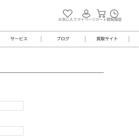
お気に入り
マイページ
カート
閲覧履歴
サービス
ブログ
買取サイト
よくあるご質問
お買い物診断
半幅帯
帯留め
お召
男性用帯
着物帯
新品
セット
袴
男性用