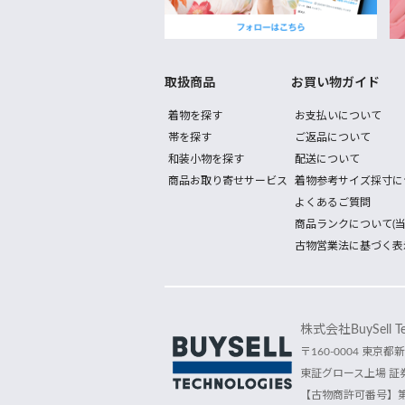
取扱商品
お買い物ガイド
着物を探す
お支払いについて
帯を探す
ご返品について
和装小物を探す
配送について
商品お取り寄せサービス
着物参考サイズ採寸に
よくあるご質問
商品ランクについて(当
古物営業法に基づく表
株式会社BuySell Tec
〒160-0004 東京都新
東証グロース上場 証券
【古物商許可番号】第30