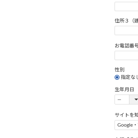
住所３（
お電話番
性別
指定な
生年月日
サイトを