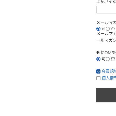
上記「そ
メールマ
可
否
メールマ
ールマガ
郵便DM
可
否
会員規
個人情