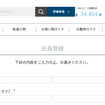
＞ 08/07：12時時点
詳細検索
34,824
全
点
和装小物
お買い物ガイド
お着物ガイド
会員登録
ス
お支払いについて
はじめてのお着物ガイド
新規会員登録
着物知識
スタッフブログ
サイズ案内
着物参考サイズ/採寸について
和色チャート集
お問い合わせ
処法
ご返品について
メールマガジンのご登録
着物販売方法について
関連サイト一覧
下記の内容をご入力の上、お進みください。
袋名古屋帯
黒留袖
帯締め
開き名
色留袖
帯揚げ
古屋帯
付下げ
帯締め
丸帯
色無地
作り帯
着物
配送について
商品ランクについて(当店基準)
帯揚げセット
ショール
小紋
浴衣
襦袢
和装コート
リガナ）
(
必
須