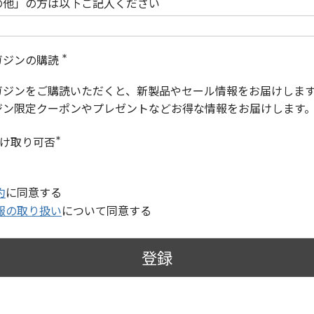
の他」の方は以下ご記入ください
ガジンの購読
(
必
ガジンをご購読いただくと、新製品やセール情報をお届けしま
須
)
ジン限定クーポンやプレゼントなどお得な情報をお届けします
受け取り可否
(
必
須
)
約
に同意する
報の取り扱い
について同意する
登録