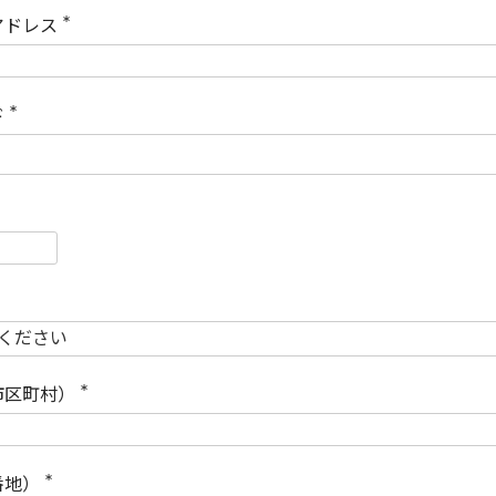
)
アドレス
(
必
須
)
ド
(
必
須
)
必
須
必
須
市区町村）
(
必
須
)
番地）