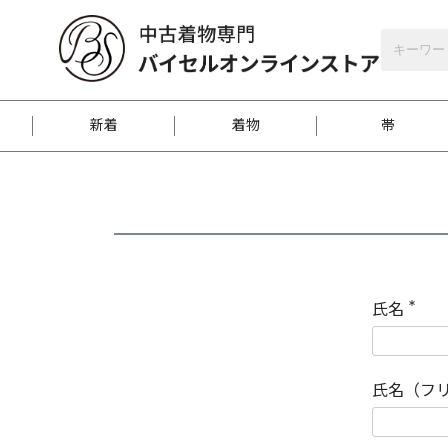
バイセルオンラインストア
会員登録
新着
着物
帯
お客様に届くまで
商品お取り寄せサービ
ご注文方法のご案内
お着物がにおう時の対
和装バッグ
訪問着
袋帯
名古屋帯
振袖
反物
梱包方法のご案内
氏名
(
必
須
江戸小紋
紬
)
氏名（フ