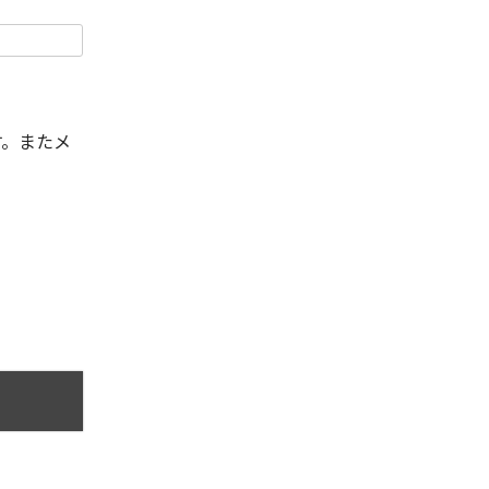
す。またメ
。