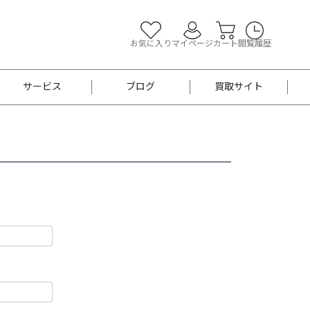
お気に入り
マイページ
カート
閲覧履歴
サービス
ブログ
買取サイト
よくあるご質問
お買い物診断
半幅帯
帯留め
お召
男性用帯
着物帯
新品
セット
袴
男性用