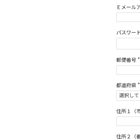
Ｅメール
パスワー
郵便番号
(
)
都道府県
(
)
住所１（
住所２（