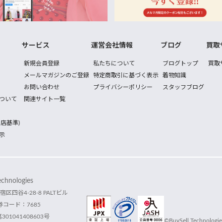
サービス
運営会社情報
ブログ
買取
新規会員登録
私たちについて
ブログトップ
買取
メールマガジンのご登録
特定商取引に基づく表示
着物知識
お問い合わせ
プライバシーポリシー
スタッフブログ
ついて
関連サイト一覧
店基準)
示
hnologies
宿区四谷4-28-8 PALTビル
コード：7685
1041408603号
©BuySell Technologies