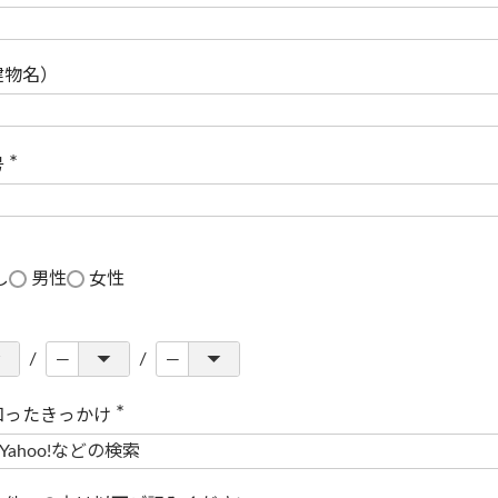
(
必
須
)
建物名）
号
(
必
須
)
し
男性
女性
知ったきっかけ
(
必
須
)