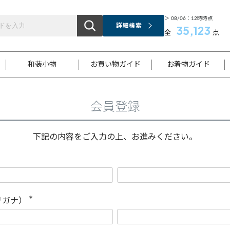
＞ 08/06：12時時点
詳細検索
35,123
全
点
和装小物
お買い物ガイド
お着物ガイド
会員登録
ス
お支払いについて
はじめてのお着物ガイド
新規会員登録
着物知識
スタッフブログ
サイズ案内
着物参考サイズ/採寸について
和色チャート集
お問い合わせ
処法
ご返品について
メールマガジンのご登録
着物販売方法について
関連サイト一覧
下記の内容をご入力の上、お進みください。
袋名古屋帯
黒留袖
帯締め
開き名
色留袖
帯揚げ
古屋帯
付下げ
帯締め
丸帯
色無地
作り帯
着物
配送について
商品ランクについて(当店基準)
帯揚げセット
ショール
小紋
浴衣
襦袢
和装コート
リガナ）
(
必
須