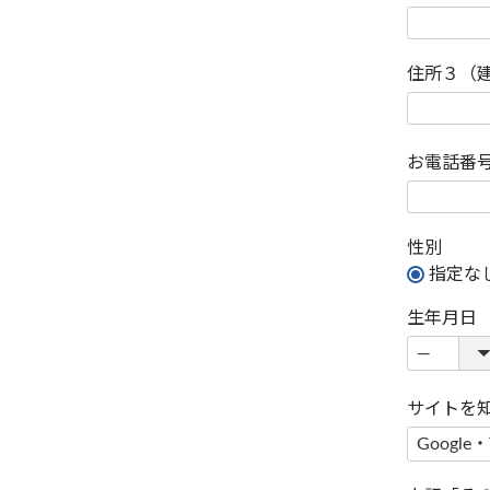
住所３（
お電話番
性別
指定な
生年月日
サイトを