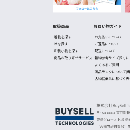
取扱商品
お買い物ガイド
着物を探す
お支払いについて
帯を探す
ご返品について
和装小物を探す
配送について
商品お取り寄せサービス
着物参考サイズ採寸に
よくあるご質問
商品ランクについて(当
古物営業法に基づく表
株式会社BuySell Tec
〒160-0004 東京都新
東証グロース上場 証券
【古物商許可番号】第30