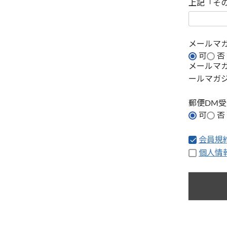
上記「そ
メールマ
可
否
メールマ
ールマガ
郵便DM
可
否
会員規
個人情