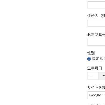
住所３（
お電話番
性別
指定な
生年月日
サイトを