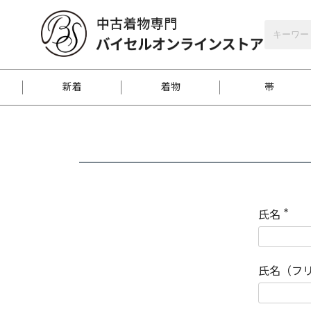
バイセルオンラインストア
会員登録
新着
着物
帯
お客様に届くまで
商品お取り寄せサービ
ご注文方法のご案内
お着物がにおう時の対
和装バッグ
訪問着
袋帯
名古屋帯
振袖
反物
梱包方法のご案内
氏名
(
必
須
江戸小紋
紬
)
氏名（フ