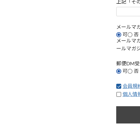
上記「そ
メールマ
可
否
メールマ
ールマガ
郵便DM
可
否
会員規
個人情