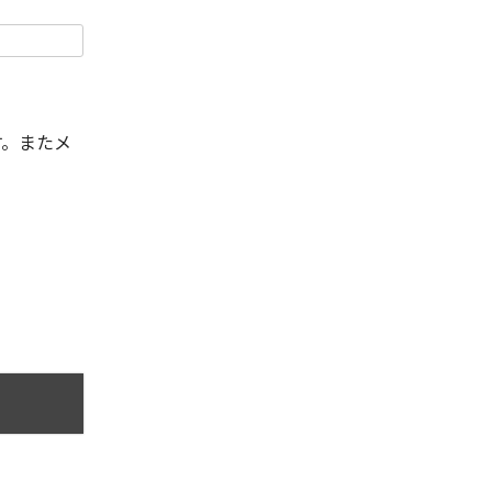
す。またメ
。