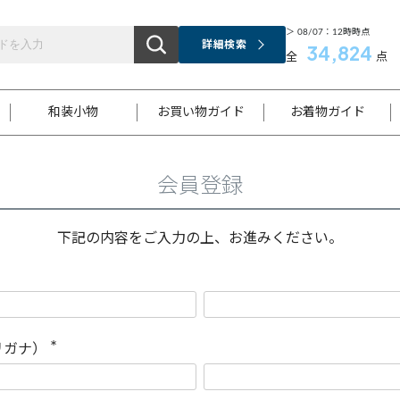
＞ 08/07：12時時点
詳細検索
34,824
全
点
和装小物
お買い物ガイド
お着物ガイド
会員登録
ス
お支払いについて
はじめてのお着物ガイド
新規会員登録
着物知識
スタッフブログ
サイズ案内
着物参考サイズ/採寸について
和色チャート集
お問い合わせ
処法
ご返品について
メールマガジンのご登録
着物販売方法について
関連サイト一覧
下記の内容をご入力の上、お進みください。
袋名古屋帯
黒留袖
帯締め
開き名
色留袖
帯揚げ
古屋帯
付下げ
帯締め
丸帯
色無地
作り帯
着物
配送について
商品ランクについて(当店基準)
帯揚げセット
ショール
小紋
浴衣
襦袢
和装コート
リガナ）
(
必
須