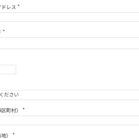
)
アドレス
(
必
須
)
ド
(
必
須
)
必
須
必
須
市区町村）
(
必
須
)
番地）