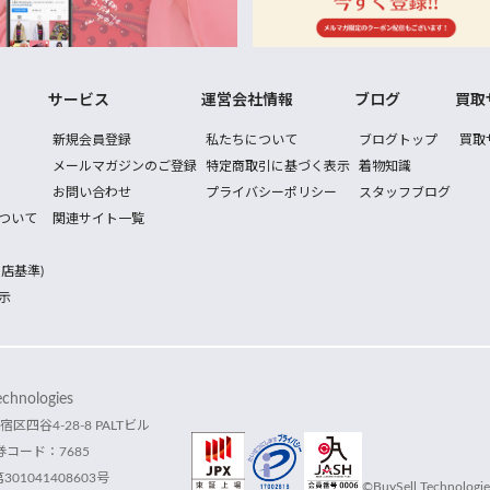
サービス
運営会社情報
ブログ
買取
新規会員登録
私たちについて
ブログトップ
買取
メールマガジンのご登録
特定商取引に基づく表示
着物知識
お問い合わせ
プライバシーポリシー
スタッフブログ
ついて
関連サイト一覧
店基準)
示
hnologies
宿区四谷4-28-8 PALTビル
コード：7685
1041408603号
©BuySell Technologies