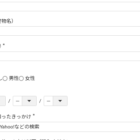
(
必
須
)
建物名）
号
(
必
須
)
し
男性
女性
知ったきっかけ
(
必
須
)