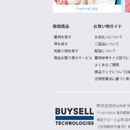
取扱商品
お買い物ガイド
着物を探す
お支払いについて
帯を探す
ご返品について
和装小物を探す
配送について
商品お取り寄せサービス
着物参考サイズ採寸に
よくあるご質問
商品ランクについて(当
古物営業法に基づく表
株式会社BuySell Tec
〒160-0004 東京都新
東証グロース上場 証券
【古物商許可番号】第30