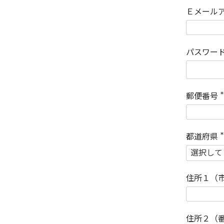
Ｅメール
パスワー
郵便番号
(
)
都道府県
(
)
住所１（
住所２（