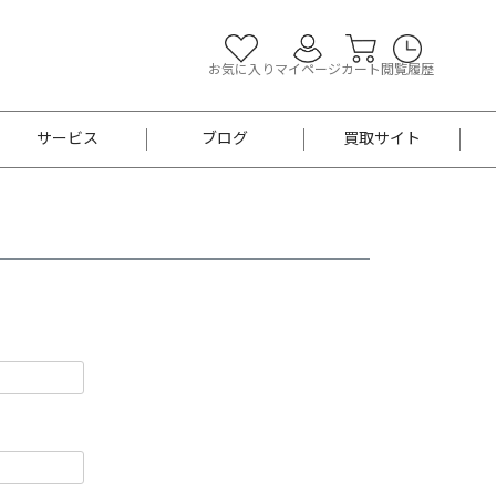
お気に入り
マイページ
カート
閲覧履歴
サービス
ブログ
買取サイト
よくあるご質問
お買い物診断
半幅帯
帯留め
お召
男性用帯
着物帯
新品
セット
袴
男性用