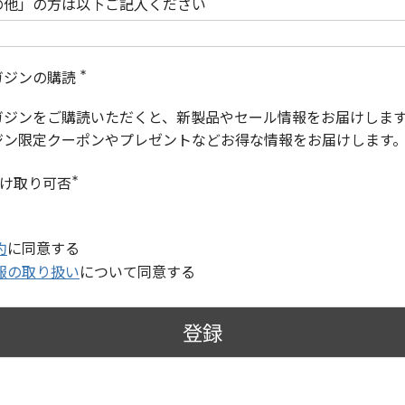
の他」の方は以下ご記入ください
ガジンの購読
(
必
ガジンをご購読いただくと、新製品やセール情報をお届けしま
須
)
ジン限定クーポンやプレゼントなどお得な情報をお届けします
受け取り可否
(
必
須
)
約
に同意する
報の取り扱い
について同意する
登録