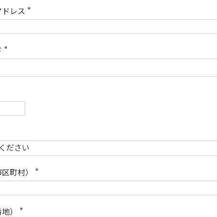
)
アドレス
(
必
須
)
ド
(
必
須
)
必
須
必
須
市区町村）
(
必
須
)
番地）