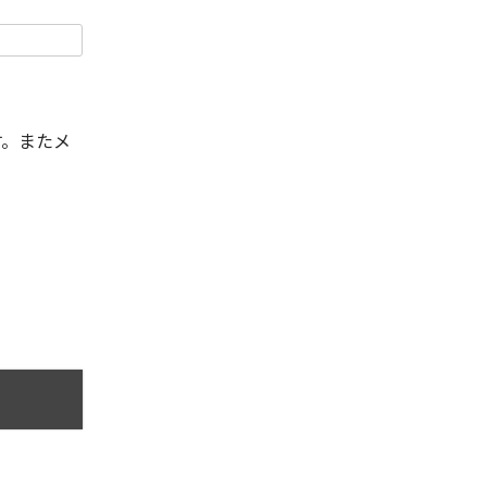
す。またメ
。