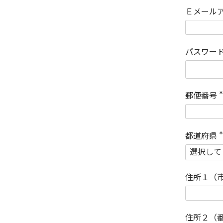
Ｅメール
パスワー
郵便番号
(
)
都道府県
(
)
住所１（
住所２（