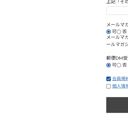
上記「そ
メールマ
可
否
メールマ
ールマガ
郵便DM
可
否
会員規
個人情