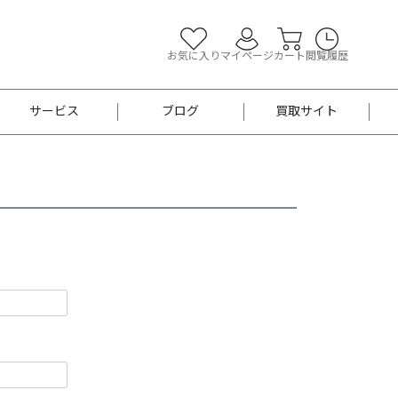
お気に入り
マイページ
カート
閲覧履歴
サービス
ブログ
買取サイト
よくあるご質問
お買い物診断
半幅帯
帯留め
お召
男性用帯
着物帯
新品
セット
袴
男性用