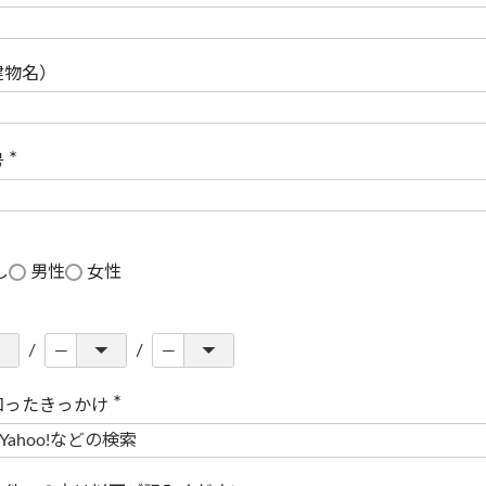
(
必
須
)
建物名）
号
(
必
須
)
し
男性
女性
知ったきっかけ
(
必
須
)