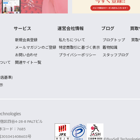
サービス
運営会社情報
ブログ
買取
新規会員登録
私たちについて
ブログトップ
買取
メールマガジンのご登録
特定商取引に基づく表示
着物知識
お問い合わせ
プライバシーポリシー
スタッフブログ
ついて
関連サイト一覧
店基準)
示
hnologies
宿区四谷4-28-8 PALTビル
コード：7685
1041408603号
©BuySell Technologies