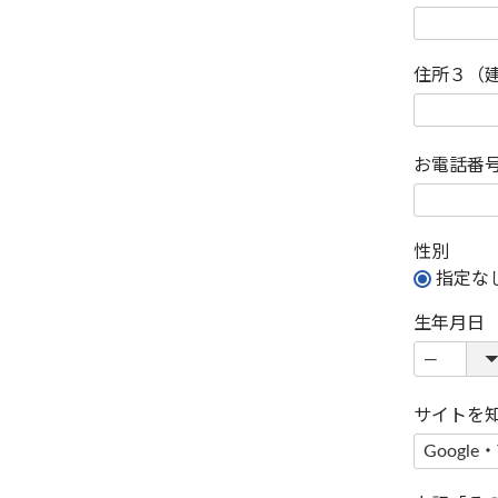
住所３（
お電話番
性別
指定な
生年月日
サイトを