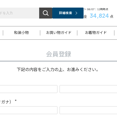
＞ 08/07：12時時点
詳細検索
34,824
全
点
和装小物
お買い物ガイド
お着物ガイド
会員登録
ス
お支払いについて
はじめてのお着物ガイド
新規会員登録
着物知識
スタッフブログ
サイズ案内
着物参考サイズ/採寸について
和色チャート集
お問い合わせ
処法
ご返品について
メールマガジンのご登録
着物販売方法について
関連サイト一覧
下記の内容をご入力の上、お進みください。
袋名古屋帯
黒留袖
帯締め
開き名
色留袖
帯揚げ
古屋帯
付下げ
帯締め
丸帯
色無地
作り帯
着物
配送について
商品ランクについて(当店基準)
帯揚げセット
ショール
小紋
浴衣
襦袢
和装コート
リガナ）
(
必
須