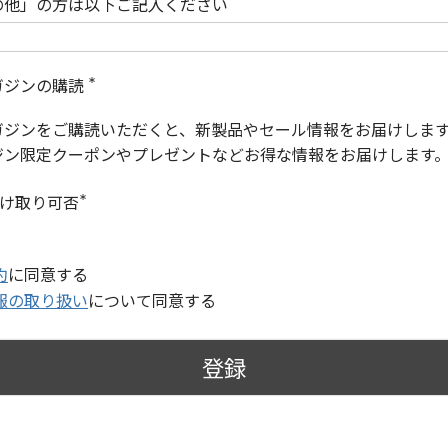
の他」の方は以下ご記入ください
ガジンの購読
(
必
ガジンをご購読いただくと、新製品やセール情報をお届けしま
須
)
ジン限定クーポンやプレゼントなどお得な情報をお届けします
受け取り可否
(
必
須
)
約
に同意する
報の取り扱い
について同意する
登録