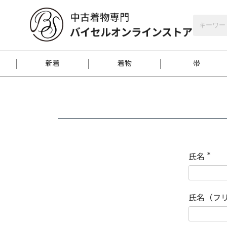
バイセルオンラインストア
会員登録
新着
着物
帯
お客様に届くまで
商品お取り寄せサービ
ご注文方法のご案内
お着物がにおう時の対
和装バッグ
訪問着
袋帯
名古屋帯
振袖
反物
梱包方法のご案内
氏名
(
必
須
江戸小紋
紬
)
氏名（フ