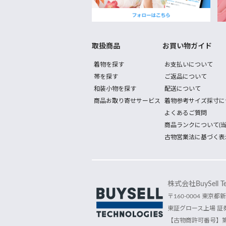
取扱商品
お買い物ガイド
着物を探す
お支払いについて
帯を探す
ご返品について
和装小物を探す
配送について
商品お取り寄せサービス
着物参考サイズ採寸に
よくあるご質問
商品ランクについて(当
古物営業法に基づく表
株式会社BuySell Tec
〒160-0004 東京都新
東証グロース上場 証券
【古物商許可番号】第30