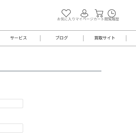
お気に入り
マイページ
カート
閲覧履歴
サービス
ブログ
買取サイト
よくあるご質問
お買い物診断
半幅帯
帯留め
お召
男性用帯
着物帯
新品
セット
袴
男性用