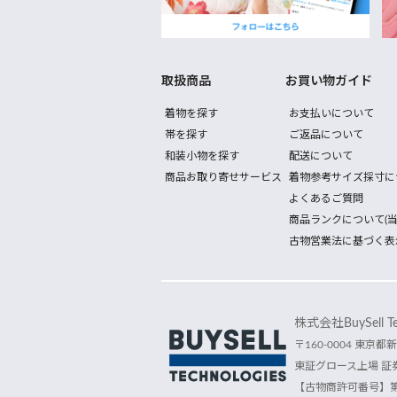
取扱商品
お買い物ガイド
着物を探す
お支払いについて
帯を探す
ご返品について
和装小物を探す
配送について
商品お取り寄せサービス
着物参考サイズ採寸に
よくあるご質問
商品ランクについて(当
古物営業法に基づく表
株式会社BuySell Tec
〒160-0004 東京都新
東証グロース上場 証券
【古物商許可番号】第30