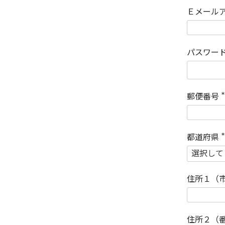
Ｅメール
パスワー
郵便番号
(
)
都道府県
(
)
住所１（
住所２（