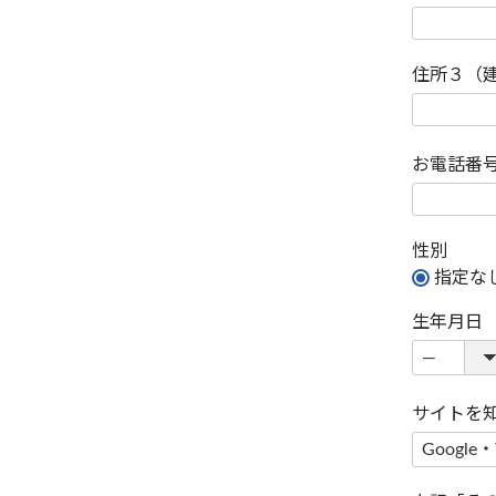
住所３（
お電話番
性別
指定な
生年月日
サイトを