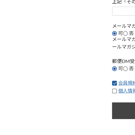
上記「そ
メールマ
可
否
メールマ
ールマガ
郵便DM
可
否
会員規
個人情