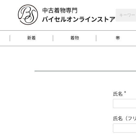
バイセルオンラインストア
会員登録
新着
着物
帯
お客様に届くまで
商品お取り寄せサービ
ご注文方法のご案内
お着物がにおう時の対
和装バッグ
訪問着
袋帯
名古屋帯
振袖
反物
梱包方法のご案内
氏名
(
必
須
江戸小紋
紬
)
氏名（フ