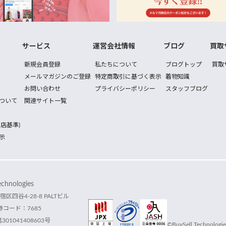
サービス
運営会社情報
ブログ
買取
新規会員登録
私たちについて
ブログトップ
買取
メールマガジンのご登録
特定商取引に基づく表示
着物知識
お問い合わせ
プライバシーポリシー
スタッフブログ
ついて
関連サイト一覧
店基準)
示
hnologies
宿区四谷4-28-8 PALTビル
コード：7685
1041408603号
©BuySell Technologies