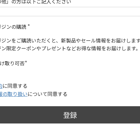
の他」の方は以下ご記入ください
ガジンの購読
(
必
ガジンをご購読いただくと、新製品やセール情報をお届けしま
須
)
ジン限定クーポンやプレゼントなどお得な情報をお届けします
受け取り可否
(
必
須
)
約
に同意する
報の取り扱い
について同意する
登録