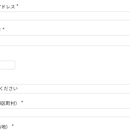
)
アドレス
(
必
須
)
ド
(
必
須
)
必
須
必
須
市区町村）
(
必
須
)
番地）