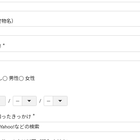
(
必
須
)
建物名）
号
(
必
須
)
し
男性
女性
知ったきっかけ
(
必
須
)