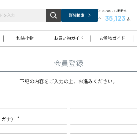
＞ 08/06：12時時点
詳細検索
35,123
全
点
和装小物
お買い物ガイド
お着物ガイド
会員登録
ス
お支払いについて
はじめてのお着物ガイド
新規会員登録
着物知識
スタッフブログ
サイズ案内
着物参考サイズ/採寸について
和色チャート集
お問い合わせ
処法
ご返品について
メールマガジンのご登録
着物販売方法について
関連サイト一覧
下記の内容をご入力の上、お進みください。
袋名古屋帯
黒留袖
帯締め
開き名
色留袖
帯揚げ
古屋帯
付下げ
帯締め
丸帯
色無地
作り帯
着物
配送について
商品ランクについて(当店基準)
帯揚げセット
ショール
小紋
浴衣
襦袢
和装コート
リガナ）
(
必
須