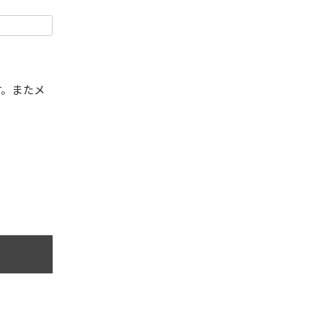
す。またメ
。