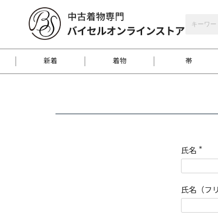
バイセルオンラインストア
会員登録
新着
着物
帯
お客様に届くまで
商品お取り寄せサービ
ご注文方法のご案内
お着物がにおう時の対
和装バッグ
訪問着
袋帯
名古屋帯
振袖
反物
梱包方法のご案内
氏名
(
必
須
江戸小紋
紬
)
氏名（フ