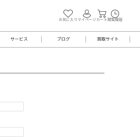
お気に入り
マイページ
カート
閲覧履歴
サービス
ブログ
買取サイト
よくあるご質問
お買い物診断
半幅帯
帯留め
お召
男性用帯
着物帯
新品
セット
袴
男性用