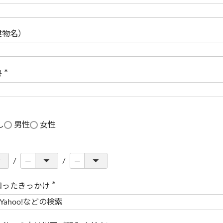
(
必
須
)
建物名）
号
(
必
須
)
し
男性
女性
知ったきっかけ
(
必
須
)