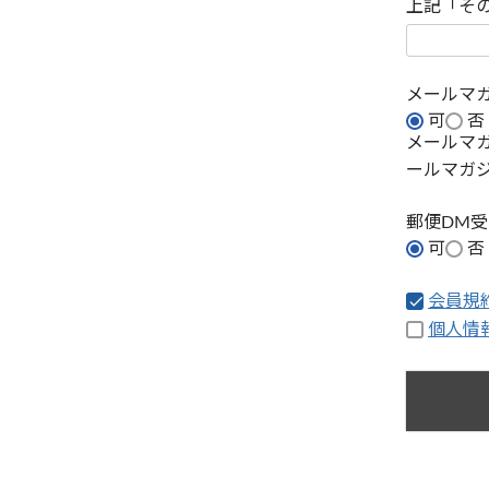
上記「そ
メールマ
可
否
メールマ
ールマガ
郵便DM
可
否
会員規
個人情