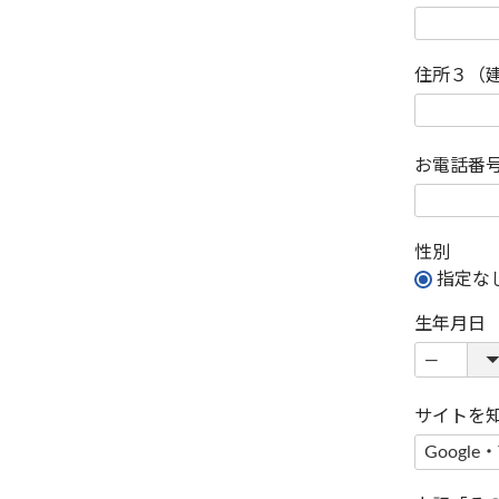
住所３（
お電話番
性別
指定な
生年月日
サイトを