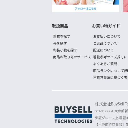
取扱商品
お買い物ガイド
着物を探す
お支払いについて
帯を探す
ご返品について
和装小物を探す
配送について
商品お取り寄せサービス
着物参考サイズ採寸に
よくあるご質問
商品ランクについて(当
古物営業法に基づく表
株式会社BuySell Tec
〒160-0004 東京都新
東証グロース上場 証券
【古物商許可番号】第30