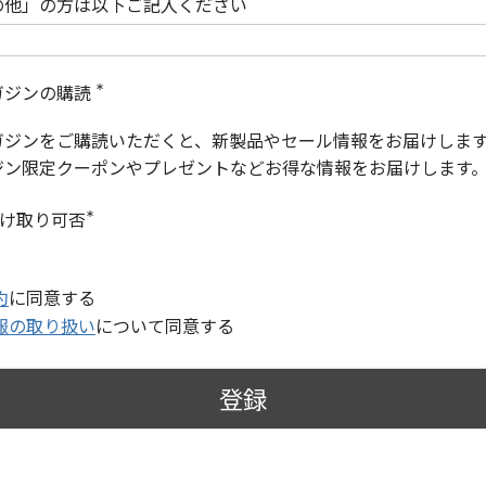
の他」の方は以下ご記入ください
ガジンの購読
(
必
ガジンをご購読いただくと、新製品やセール情報をお届けしま
須
)
ジン限定クーポンやプレゼントなどお得な情報をお届けします
受け取り可否
(
必
須
)
約
に同意する
報の取り扱い
について同意する
登録