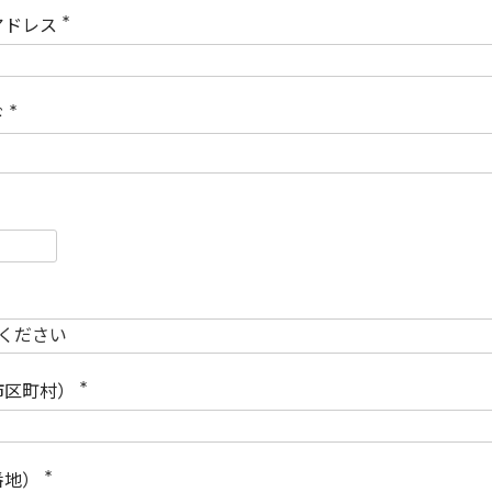
)
アドレス
(
必
須
)
ド
(
必
須
)
必
須
必
須
市区町村）
(
必
須
)
番地）