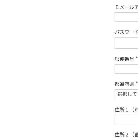
Ｅメール
パスワー
郵便番号
(
)
都道府県
(
)
住所１（
住所２（