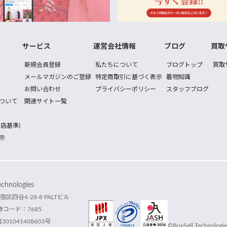
サービス
運営会社情報
ブログ
買取
新規会員登録
私たちについて
ブログトップ
買取
メールマガジンのご登録
特定商取引に基づく表示
着物知識
お問い合わせ
プライバシーポリシー
スタッフブログ
ついて
関連サイト一覧
店基準)
示
hnologies
宿区四谷4-28-8 PALTビル
コード：7685
1041408603号
©BuySell Technologies