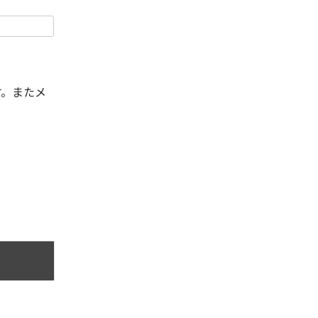
す。またメ
。