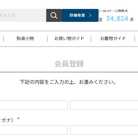
＞ 08/07：12時時点
詳細検索
34,824
全
点
和装小物
お買い物ガイド
お着物ガイド
会員登録
ス
お支払いについて
はじめてのお着物ガイド
新規会員登録
着物知識
スタッフブログ
サイズ案内
着物参考サイズ/採寸について
和色チャート集
お問い合わせ
処法
ご返品について
メールマガジンのご登録
着物販売方法について
関連サイト一覧
下記の内容をご入力の上、お進みください。
袋名古屋帯
黒留袖
帯締め
開き名
色留袖
帯揚げ
古屋帯
付下げ
帯締め
丸帯
色無地
作り帯
着物
配送について
商品ランクについて(当店基準)
帯揚げセット
ショール
小紋
浴衣
襦袢
和装コート
リガナ）
(
必
須