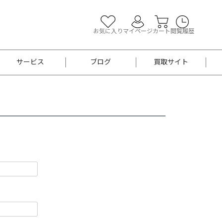
お気に入り
マイページ
カート
閲覧履歴
サービス
ブログ
買取サイト
よくあるご質問
お買い物診断
半幅帯
帯留め
お召
男性用帯
着物帯
新品
セット
袴
男性用