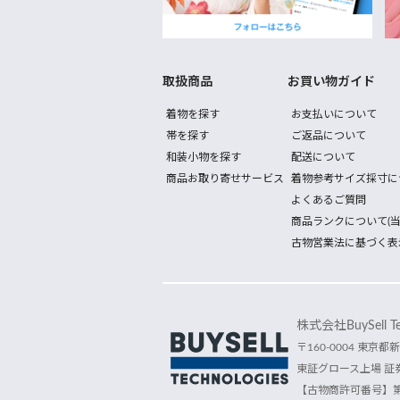
取扱商品
お買い物ガイド
着物を探す
お支払いについて
帯を探す
ご返品について
和装小物を探す
配送について
商品お取り寄せサービス
着物参考サイズ採寸に
よくあるご質問
商品ランクについて(当
古物営業法に基づく表
株式会社BuySell Tec
〒160-0004 東京都新
東証グロース上場 証券
【古物商許可番号】第30