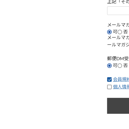
上記「そ
メールマ
可
否
メールマ
ールマガ
郵便DM
可
否
会員規
個人情