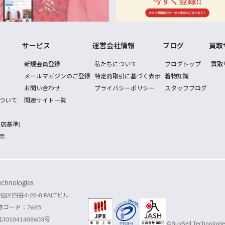
サービス
運営会社情報
ブログ
買取
新規会員登録
私たちについて
ブログトップ
買取
メールマガジンのご登録
特定商取引に基づく表示
着物知識
お問い合わせ
プライバシーポリシー
スタッフブログ
ついて
関連サイト一覧
店基準)
示
hnologies
宿区四谷4-28-8 PALTビル
コード：7685
1041408603号
©BuySell Technologies