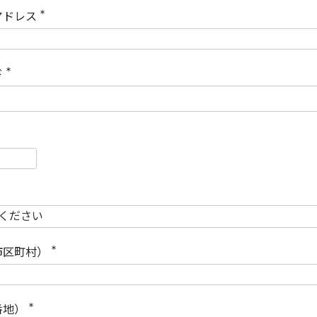
)
アドレス
(
必
須
)
ド
(
必
須
)
必
須
必
須
市区町村）
(
必
須
)
番地）