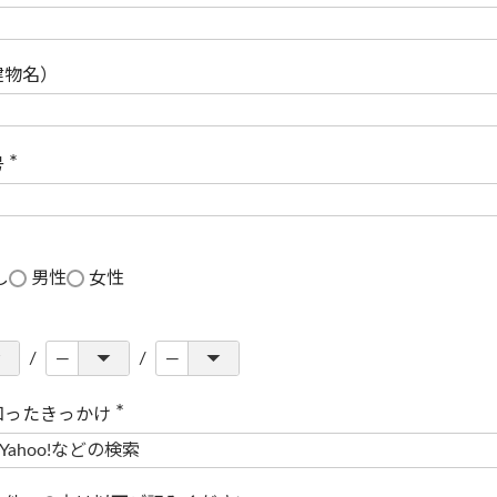
(
必
須
)
建物名）
号
(
必
須
)
し
男性
女性
知ったきっかけ
(
必
須
)