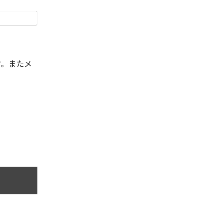
す。またメ
。