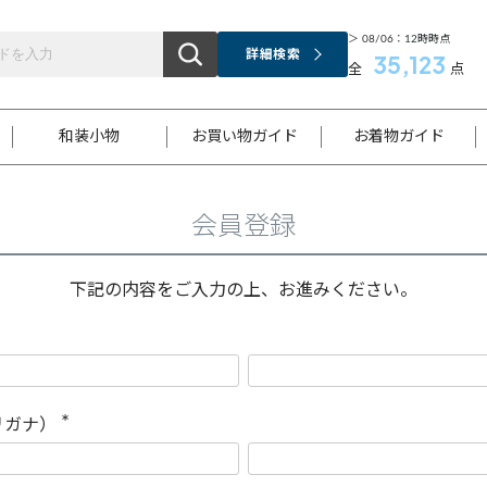
＞ 08/06：12時時点
詳細検索
35,123
全
点
和装小物
お買い物ガイド
お着物ガイド
会員登録
ス
お支払いについて
はじめてのお着物ガイド
新規会員登録
着物知識
スタッフブログ
サイズ案内
着物参考サイズ/採寸について
和色チャート集
お問い合わせ
処法
ご返品について
メールマガジンのご登録
着物販売方法について
関連サイト一覧
下記の内容をご入力の上、お進みください。
袋名古屋帯
黒留袖
帯締め
開き名
色留袖
帯揚げ
古屋帯
付下げ
帯締め
丸帯
色無地
作り帯
着物
配送について
商品ランクについて(当店基準)
帯揚げセット
ショール
小紋
浴衣
襦袢
和装コート
リガナ）
(
必
須