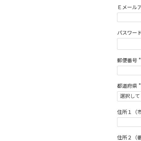
Ｅメール
パスワー
郵便番号
(
)
都道府県
(
)
住所１（
住所２（