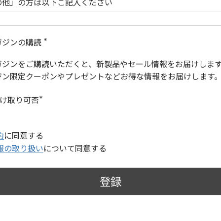
の他」の方は以下ご記入ください
ガジンの購読
(
必
ガジンをご購読いただくと、新製品やセール情報をお届けしま
須
)
ジン限定クーポンやプレゼントなどお得な情報をお届けします
受け取り可否
(
必
須
)
約
に同意する
報の取り扱い
について同意する
登録