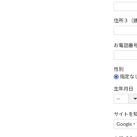
住所３（
お電話番
性別
指定な
生年月日
サイトを