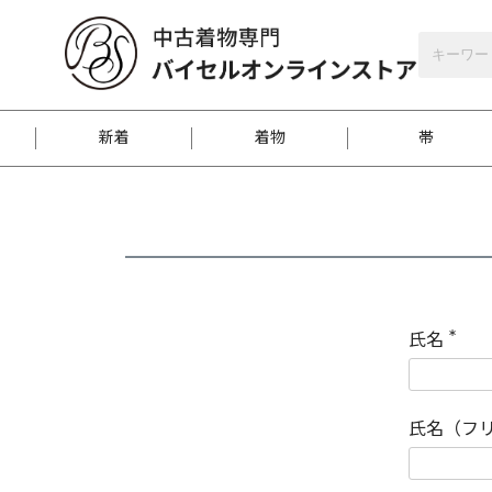
バイセルオンラインストア
会員登録
新着
着物
帯
お客様に届くまで
商品お取り寄せサービ
ご注文方法のご案内
お着物がにおう時の対
和装バッグ
訪問着
袋帯
名古屋帯
振袖
反物
梱包方法のご案内
氏名
(
必
須
江戸小紋
紬
)
氏名（フ