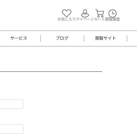
お気に入り
マイページ
カート
閲覧履歴
サービス
ブログ
買取サイト
よくあるご質問
お買い物診断
半幅帯
帯留め
お召
男性用帯
着物帯
新品
セット
袴
男性用