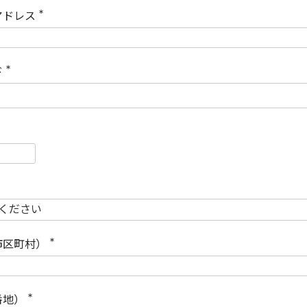
)
アドレス
(
必
須
)
ド
(
必
須
)
必
須
必
須
市区町村）
(
必
須
)
番地）