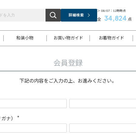
＞ 08/07：12時時点
詳細検索
34,824
全
点
和装小物
お買い物ガイド
お着物ガイド
会員登録
ス
お支払いについて
はじめてのお着物ガイド
新規会員登録
着物知識
スタッフブログ
サイズ案内
着物参考サイズ/採寸について
和色チャート集
お問い合わせ
処法
ご返品について
メールマガジンのご登録
着物販売方法について
関連サイト一覧
下記の内容をご入力の上、お進みください。
袋名古屋帯
黒留袖
帯締め
開き名
色留袖
帯揚げ
古屋帯
付下げ
帯締め
丸帯
色無地
作り帯
着物
配送について
商品ランクについて(当店基準)
帯揚げセット
ショール
小紋
浴衣
襦袢
和装コート
リガナ）
(
必
須