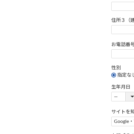
住所３（
お電話番
性別
指定な
生年月日
サイトを