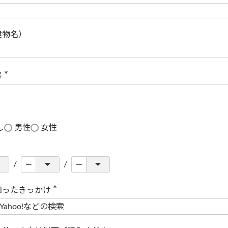
(
必
須
)
建物名）
号
(
必
須
)
し
男性
女性
知ったきっかけ
(
必
須
)