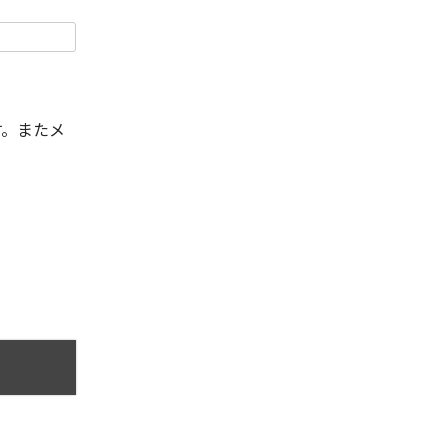
す。またメ
。