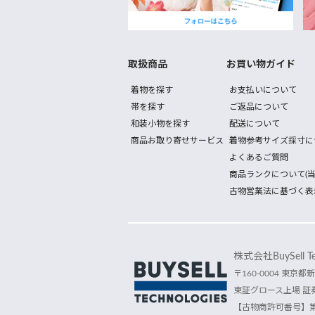
取扱商品
お買い物ガイド
着物を探す
お支払いについて
帯を探す
ご返品について
和装小物を探す
配送について
商品お取り寄せサービス
着物参考サイズ採寸に
よくあるご質問
商品ランクについて(当
古物営業法に基づく表
株式会社BuySell Tec
〒160-0004 東京都新
東証グロース上場 証券
【古物商許可番号】第30