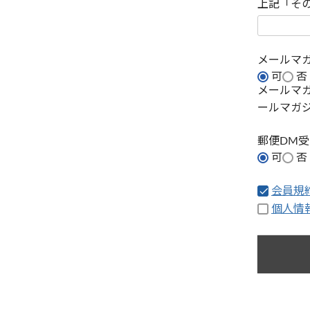
上記「そ
メールマ
可
否
メールマ
ールマガ
郵便DM
可
否
会員規
個人情