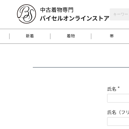
バイセルオンラインストア
会員登録
新着
着物
帯
お客様に届くまで
商品お取り寄せサービ
ご注文方法のご案内
お着物がにおう時の対
和装バッグ
訪問着
袋帯
名古屋帯
振袖
反物
梱包方法のご案内
氏名
(
必
須
江戸小紋
紬
)
氏名（フ