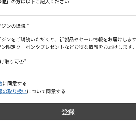
の他」の方は以下ご記入ください
ガジンの購読
(
必
ガジンをご購読いただくと、新製品やセール情報をお届けしま
須
)
ジン限定クーポンやプレゼントなどお得な情報をお届けします
受け取り可否
(
必
須
)
約
に同意する
報の取り扱い
について同意する
登録