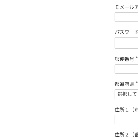
Ｅメール
パスワー
郵便番号
(
)
都道府県
(
)
住所１（
住所２（