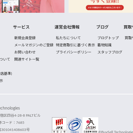
サービス
運営会社情報
ブログ
買取
新規会員登録
私たちについて
ブログトップ
買取
メールマガジンのご登録
特定商取引に基づく表示
着物知識
お問い合わせ
プライバシーポリシー
スタッフブログ
ついて
関連サイト一覧
店基準)
示
hnologies
宿区四谷4-28-8 PALTビル
コード：7685
1041408603号
©BuySell Technologies