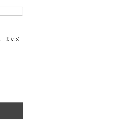
す。またメ
。