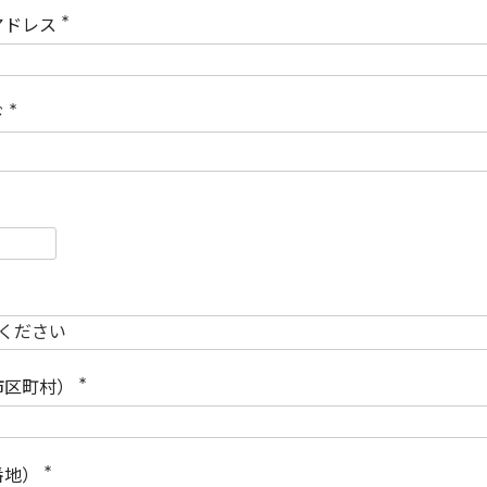
)
アドレス
(
必
須
)
ド
(
必
須
)
必
須
必
須
市区町村）
(
必
須
)
番地）