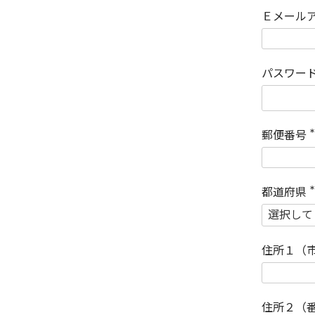
Ｅメール
パスワー
郵便番号
(
)
都道府県
(
)
住所１（
住所２（