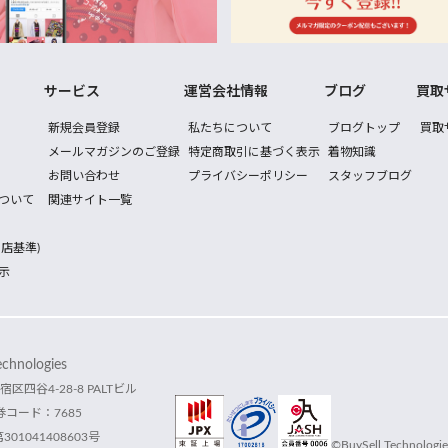
サービス
運営会社情報
ブログ
買取
新規会員登録
私たちについて
ブログトップ
買取
メールマガジンのご登録
特定商取引に基づく表示
着物知識
お問い合わせ
プライバシーポリシー
スタッフブログ
ついて
関連サイト一覧
店基準)
示
hnologies
宿区四谷4-28-8 PALTビル
コード：7685
1041408603号
©BuySell Technologies