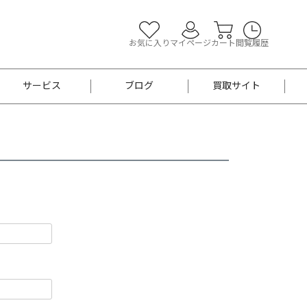
お気に入り
マイページ
カート
閲覧履歴
サービス
ブログ
買取サイト
よくあるご質問
お買い物診断
半幅帯
帯留め
お召
男性用帯
着物帯
新品
セット
袴
男性用