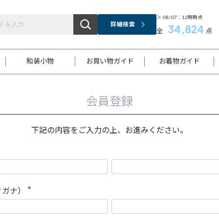
＞ 08/07：12時時点
詳細検索
34,824
全
点
和装小物
お買い物ガイド
お着物ガイド
会員登録
ス
お支払いについて
はじめてのお着物ガイド
新規会員登録
着物知識
スタッフブログ
サイズ案内
着物参考サイズ/採寸について
和色チャート集
お問い合わせ
処法
ご返品について
メールマガジンのご登録
着物販売方法について
関連サイト一覧
下記の内容をご入力の上、お進みください。
袋名古屋帯
黒留袖
帯締め
開き名
色留袖
帯揚げ
古屋帯
付下げ
帯締め
丸帯
色無地
作り帯
着物
配送について
商品ランクについて(当店基準)
帯揚げセット
ショール
小紋
浴衣
襦袢
和装コート
リガナ）
(
必
須