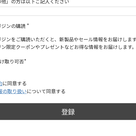
の他」の方は以下ご記入ください
ガジンの購読
(
必
ガジンをご購読いただくと、新製品やセール情報をお届けしま
須
)
ジン限定クーポンやプレゼントなどお得な情報をお届けします
受け取り可否
(
必
須
)
約
に同意する
報の取り扱い
について同意する
登録