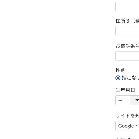
住所３（
お電話番
性別
指定な
生年月日
サイトを