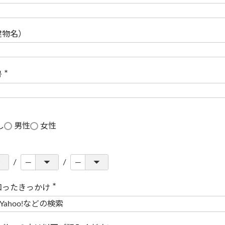
(
必
須
)
建物名）
号
(
必
須
)
し
男性
女性
知ったきっかけ
(
必
須
)