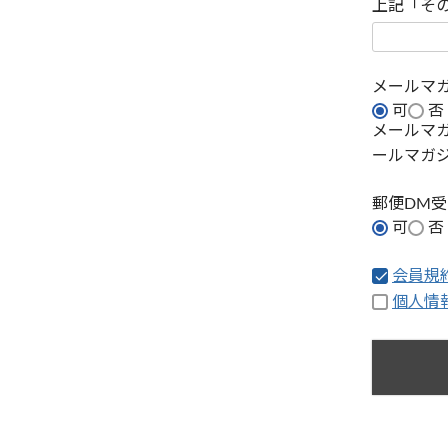
上記「そ
メールマ
可
否
メールマ
ールマガ
郵便DM
可
否
会員規
個人情