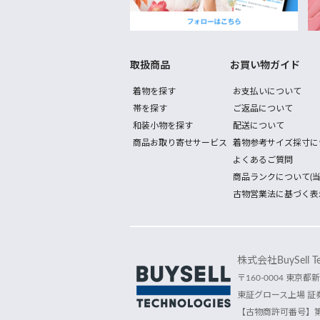
取扱商品
お買い物ガイド
着物を探す
お支払いについて
帯を探す
ご返品について
和装小物を探す
配送について
商品お取り寄せサービス
着物参考サイズ採寸に
よくあるご質問
商品ランクについて(当
古物営業法に基づく表
株式会社BuySell Tec
〒160-0004 東京都新
東証グロース上場 証券
【古物商許可番号】第30