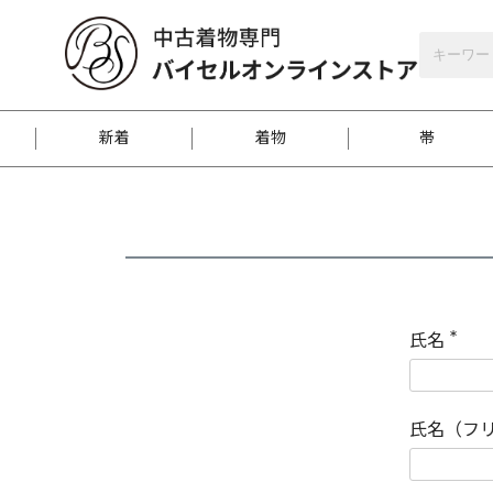
バイセルオンラインストア
会員登録
新着
着物
帯
お客様に届くまで
商品お取り寄せサービ
ご注文方法のご案内
お着物がにおう時の対
和装バッグ
訪問着
袋帯
名古屋帯
振袖
反物
梱包方法のご案内
氏名
(
必
須
江戸小紋
紬
)
氏名（フ