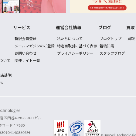
サービス
運営会社情報
ブログ
買取
新規会員登録
私たちについて
ブログトップ
買取
メールマガジンのご登録
特定商取引に基づく表示
着物知識
お問い合わせ
プライバシーポリシー
スタッフブログ
ついて
関連サイト一覧
店基準)
示
hnologies
宿区四谷4-28-8 PALTビル
コード：7685
1041408603号
©BuySell Technologies