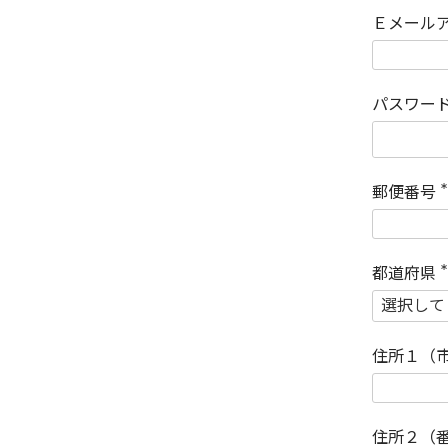
Ｅメール
パスワー
郵便番号
(
)
都道府県
(
)
住所１（
住所２（