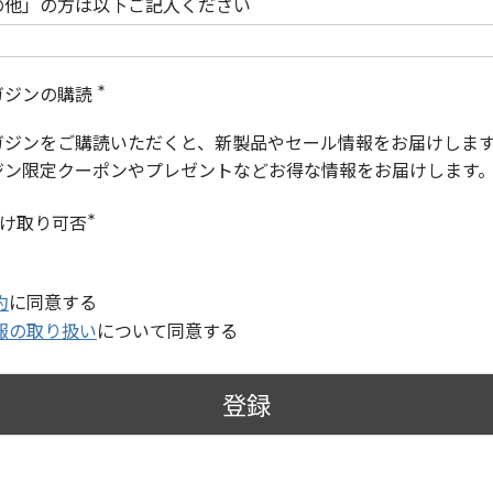
の他」の方は以下ご記入ください
ガジンの購読
(
必
ガジンをご購読いただくと、新製品やセール情報をお届けしま
須
)
ジン限定クーポンやプレゼントなどお得な情報をお届けします
受け取り可否
(
必
須
)
約
に同意する
報の取り扱い
について同意する
登録