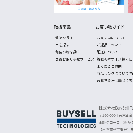
取扱商品
お買い物ガイド
着物を探す
お支払いについて
帯を探す
ご返品について
和装小物を探す
配送について
商品お取り寄せサービス
着物参考サイズ採寸に
よくあるご質問
商品ランクについて(当
古物営業法に基づく表
株式会社BuySell Tec
〒160-0004 東京都新
東証グロース上場 証券
【古物商許可番号】第30