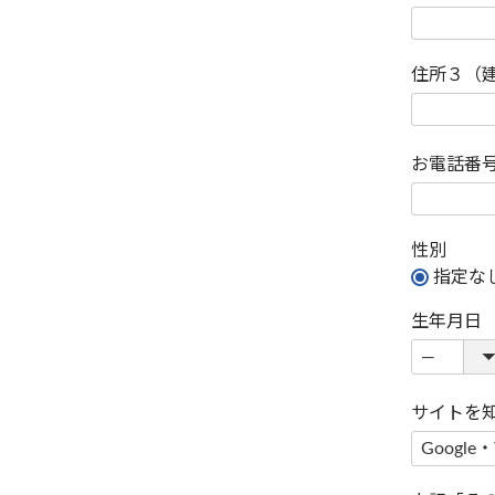
住所３（
お電話番
性別
指定な
生年月日
サイトを