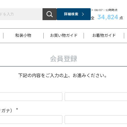
＞ 08/07：12時時点
詳細検索
34,824
全
点
和装小物
お買い物ガイド
お着物ガイド
会員登録
ス
お支払いについて
はじめてのお着物ガイド
新規会員登録
着物知識
スタッフブログ
サイズ案内
着物参考サイズ/採寸について
和色チャート集
お問い合わせ
処法
ご返品について
メールマガジンのご登録
着物販売方法について
関連サイト一覧
下記の内容をご入力の上、お進みください。
袋名古屋帯
黒留袖
帯締め
開き名
色留袖
帯揚げ
古屋帯
付下げ
帯締め
丸帯
色無地
作り帯
着物
配送について
商品ランクについて(当店基準)
帯揚げセット
ショール
小紋
浴衣
襦袢
和装コート
リガナ）
(
必
須