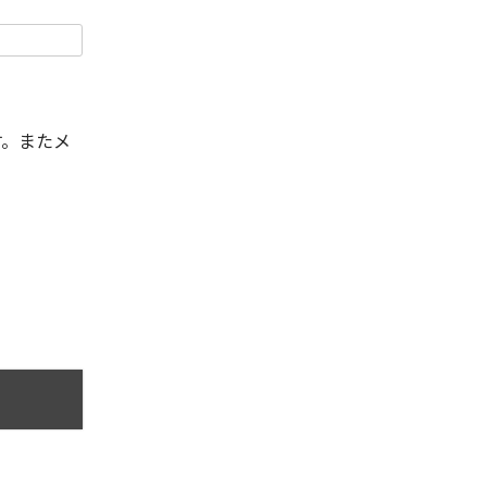
す。またメ
。