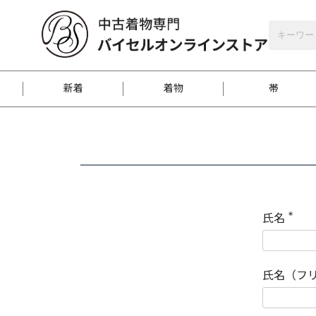
バイセルオンラインストア
会員登録
新着
着物
帯
お客様に届くまで
商品お取り寄せサービ
ご注文方法のご案内
お着物がにおう時の対
和装バッグ
訪問着
袋帯
名古屋帯
振袖
反物
梱包方法のご案内
氏名
(
必
須
江戸小紋
紬
)
氏名（フ