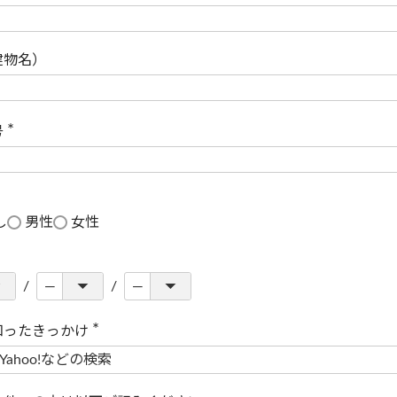
(
必
須
)
建物名）
号
(
必
須
)
し
男性
女性
知ったきっかけ
(
必
須
)