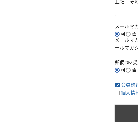
上記「そ
メールマ
可
否
メールマ
ールマガ
郵便DM
可
否
会員規
個人情