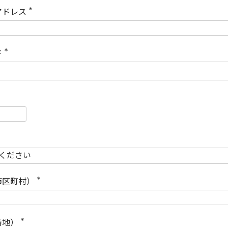
)
アドレス
(
必
須
)
ド
(
必
須
)
必
須
必
須
市区町村）
(
必
須
)
番地）