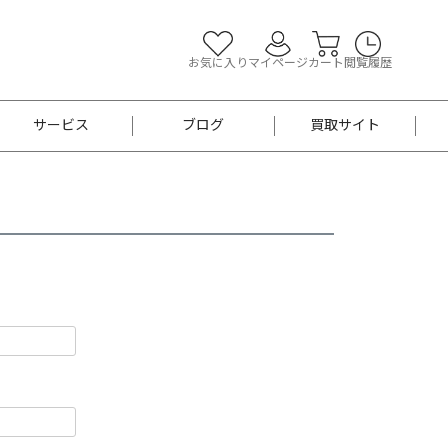
お気に入り
マイページ
カート
閲覧履歴
サービス
ブログ
買取サイト
よくあるご質問
お買い物診断
半幅帯
帯留め
お召
男性用帯
着物帯
新品
セット
袴
男性用