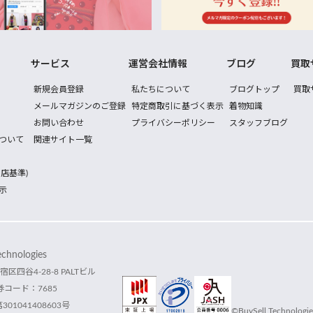
サービス
運営会社情報
ブログ
買取
新規会員登録
私たちについて
ブログトップ
買取
メールマガジンのご登録
特定商取引に基づく表示
着物知識
お問い合わせ
プライバシーポリシー
スタッフブログ
ついて
関連サイト一覧
店基準)
示
hnologies
宿区四谷4-28-8 PALTビル
コード：7685
1041408603号
©BuySell Technologies