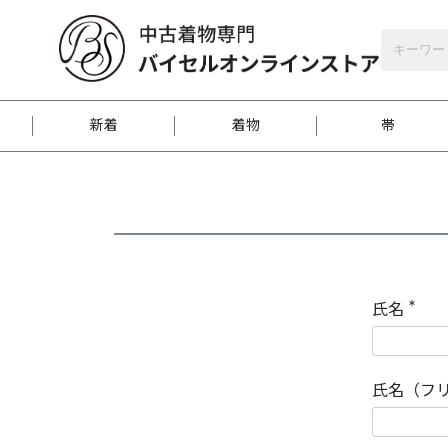
バイセルオンラインストア
会員登録
新着
着物
帯
お客様に届くまで
商品お取り寄せサービ
ご注文方法のご案内
お着物がにおう時の対
和装バッグ
訪問着
袋帯
名古屋帯
振袖
反物
梱包方法のご案内
氏名
(
必
須
江戸小紋
紬
)
氏名（フ