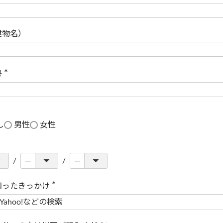
(
必
須
)
建物名）
号
(
必
須
)
し
男性
女性
知ったきっかけ
(
必
須
)