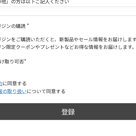
の他」の方は以下ご記入ください
ガジンの購読
(
必
ガジンをご購読いただくと、新製品やセール情報をお届けしま
須
)
ジン限定クーポンやプレゼントなどお得な情報をお届けします
受け取り可否
(
必
須
)
約
に同意する
報の取り扱い
について同意する
登録