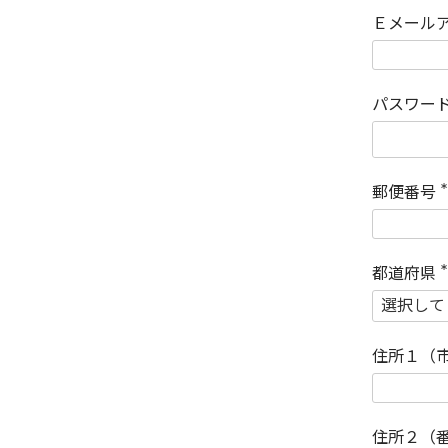
Ｅメール
パスワー
郵便番号
(
)
都道府県
(
)
住所１（
住所２（