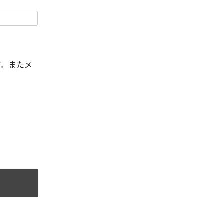
す。またメ
。