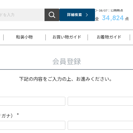
＞ 08/07：12時時点
詳細検索
34,824
全
点
和装小物
お買い物ガイド
お着物ガイド
会員登録
ス
お支払いについて
はじめてのお着物ガイド
新規会員登録
着物知識
スタッフブログ
サイズ案内
着物参考サイズ/採寸について
和色チャート集
お問い合わせ
処法
ご返品について
メールマガジンのご登録
着物販売方法について
関連サイト一覧
下記の内容をご入力の上、お進みください。
袋名古屋帯
黒留袖
帯締め
開き名
色留袖
帯揚げ
古屋帯
付下げ
帯締め
丸帯
色無地
作り帯
着物
配送について
商品ランクについて(当店基準)
帯揚げセット
ショール
小紋
浴衣
襦袢
和装コート
リガナ）
(
必
須