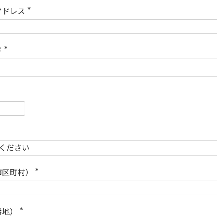
)
アドレス
(
必
須
)
ド
(
必
須
)
必
須
必
須
市区町村）
(
必
須
)
番地）