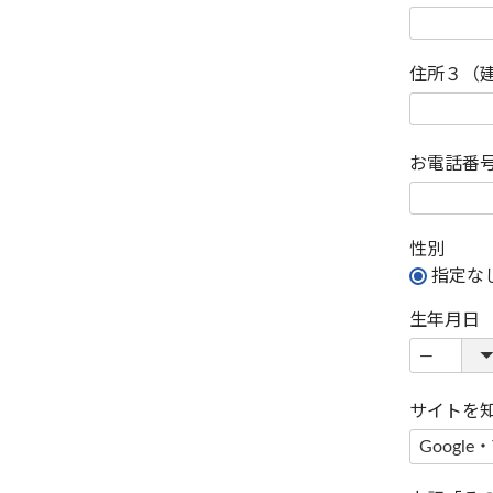
住所３（
お電話番
性別
指定な
生年月日
サイトを