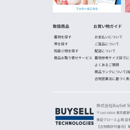
取扱商品
お買い物ガイド
着物を探す
お支払いについて
帯を探す
ご返品について
和装小物を探す
配送について
商品お取り寄せサービス
着物参考サイズ採寸に
よくあるご質問
商品ランクについて(当
古物営業法に基づく表
株式会社BuySell Tec
〒160-0004 東京都新
東証グロース上場 証券
【古物商許可番号】第30