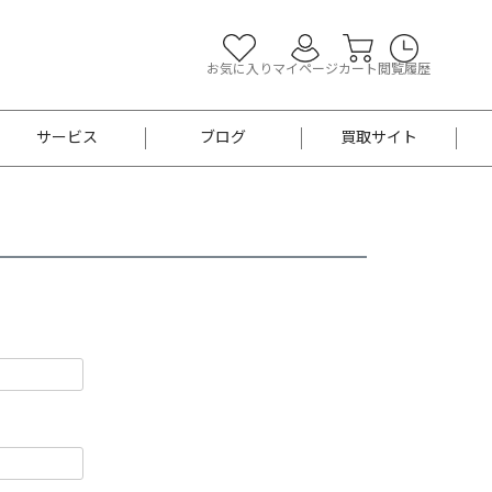
お気に入り
マイページ
カート
閲覧履歴
サービス
ブログ
買取サイト
よくあるご質問
お買い物診断
半幅帯
帯留め
お召
男性用帯
着物帯
新品
セット
袴
男性用