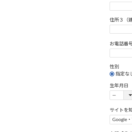
住所３（
お電話番
性別
指定な
生年月日
サイトを