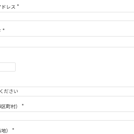
)
アドレス
(
必
須
)
ド
(
必
須
)
必
須
必
須
市区町村）
(
必
須
)
番地）