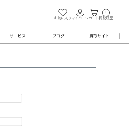
お気に入り
マイページ
カート
閲覧履歴
サービス
ブログ
買取サイト
よくあるご質問
お買い物診断
半幅帯
帯留め
お召
男性用帯
着物帯
新品
セット
袴
男性用