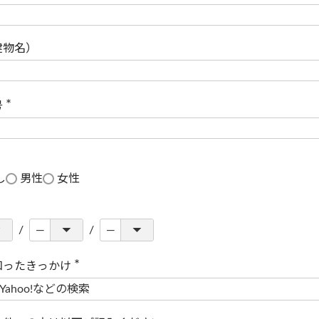
(
必
須
)
建物名）
号
(
必
須
)
し
男性
女性
知ったきっかけ
(
必
須
)