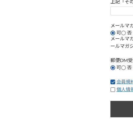
上記「そ
メールマ
可
否
メールマ
ールマガ
郵便DM
可
否
会員規
個人情