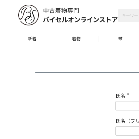
バイセルオンラインストア
会員登録
新着
着物
帯
お客様に届くまで
商品お取り寄せサービ
ご注文方法のご案内
お着物がにおう時の対
和装バッグ
訪問着
袋帯
名古屋帯
振袖
反物
梱包方法のご案内
氏名
(
必
須
江戸小紋
紬
)
氏名（フ