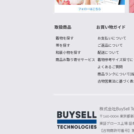
取扱商品
お買い物ガイド
着物を探す
お支払いについて
帯を探す
ご返品について
和装小物を探す
配送について
商品お取り寄せサービス
着物参考サイズ採寸に
よくあるご質問
商品ランクについて(当
古物営業法に基づく表
株式会社BuySell Tec
〒160-0004 東京都新
東証グロース上場 証券
【古物商許可番号】第30