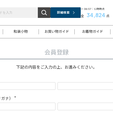
＞ 08/07：12時時点
詳細検索
34,824
全
点
和装小物
お買い物ガイド
お着物ガイド
会員登録
ス
お支払いについて
はじめてのお着物ガイド
新規会員登録
着物知識
スタッフブログ
サイズ案内
着物参考サイズ/採寸について
和色チャート集
お問い合わせ
処法
ご返品について
メールマガジンのご登録
着物販売方法について
関連サイト一覧
下記の内容をご入力の上、お進みください。
袋名古屋帯
黒留袖
帯締め
開き名
色留袖
帯揚げ
古屋帯
付下げ
帯締め
丸帯
色無地
作り帯
着物
配送について
商品ランクについて(当店基準)
帯揚げセット
ショール
小紋
浴衣
襦袢
和装コート
リガナ）
(
必
須