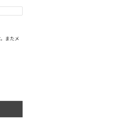
す。またメ
。