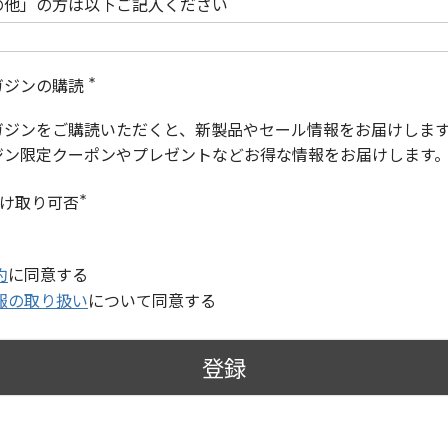
の他」の方は以下ご記入ください
ガジンの購読
(
必
ガジンをご購読いただくと、新製品やセール情報をお届けしま
須
)
ジン限定クーポンやプレゼントなどお得な情報をお届けします
受け取り可否
(
必
須
)
約
に同意する
報の取り扱い
について同意する
登録