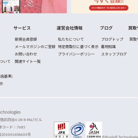
サービス
運営会社情報
ブログ
買取
新規会員登録
私たちについて
ブログトップ
買取
メールマガジンのご登録
特定商取引に基づく表示
着物知識
お問い合わせ
プライバシーポリシー
スタッフブログ
ついて
関連サイト一覧
店基準)
示
hnologies
宿区四谷4-28-8 PALTビル
コード：7685
1041408603号
©BuySell Technologies