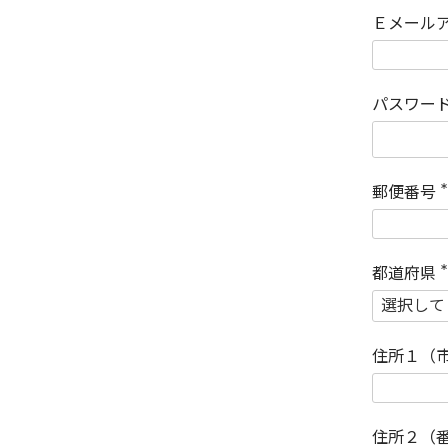
Ｅメール
パスワー
郵便番号
(
)
都道府県
(
)
住所１（
住所２（