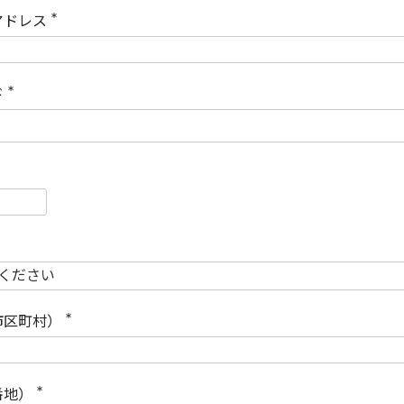
)
アドレス
(
必
須
)
ド
(
必
須
)
必
須
必
須
市区町村）
(
必
須
)
番地）