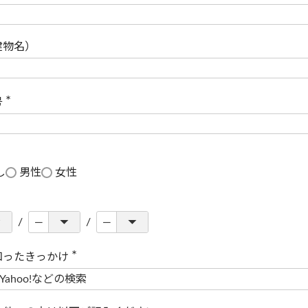
(
必
須
)
建物名）
号
(
必
須
)
し
男性
女性
知ったきっかけ
(
必
須
)