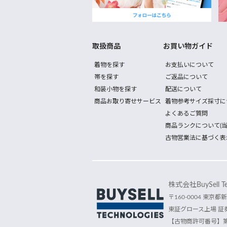
取扱商品
お買い物ガイド
着物を探す
お支払いについて
帯を探す
ご返品について
和装小物を探す
配送について
商品お取り寄せサービス
着物参考サイズ採寸に
よくあるご質問
商品ランクについて(当
古物営業法に基づく表
株式会社BuySell Tec
〒160-0004 東京都新
東証グロース上場 証券
【古物商許可番号】第30