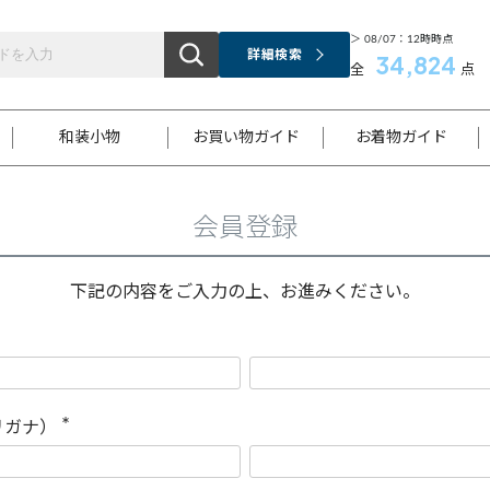
＞ 08/07：12時時点
詳細検索
34,824
全
点
和装小物
お買い物ガイド
お着物ガイド
会員登録
ス
お支払いについて
はじめてのお着物ガイド
新規会員登録
着物知識
スタッフブログ
サイズ案内
着物参考サイズ/採寸について
和色チャート集
お問い合わせ
処法
ご返品について
メールマガジンのご登録
着物販売方法について
関連サイト一覧
下記の内容をご入力の上、お進みください。
袋名古屋帯
黒留袖
帯締め
開き名
色留袖
帯揚げ
古屋帯
付下げ
帯締め
丸帯
色無地
作り帯
着物
配送について
商品ランクについて(当店基準)
帯揚げセット
ショール
小紋
浴衣
襦袢
和装コート
リガナ）
(
必
須