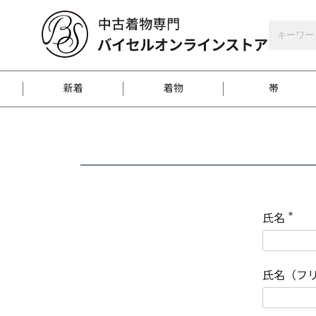
バイセルオンラインストア
会員登録
新着
着物
帯
お客様に届くまで
商品お取り寄せサービ
ご注文方法のご案内
お着物がにおう時の対
和装バッグ
訪問着
袋帯
名古屋帯
振袖
反物
梱包方法のご案内
氏名
(
必
須
江戸小紋
紬
)
氏名（フ