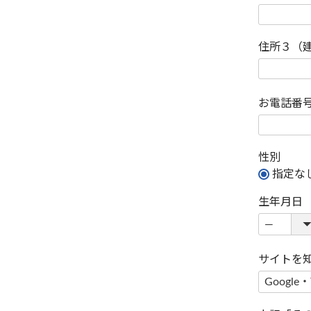
住所３（
お電話番
性別
指定な
生年月日
サイトを