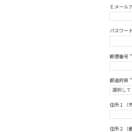
Ｅメール
パスワー
郵便番号
(
)
都道府県
(
)
住所１（
住所２（