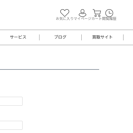
お気に入り
マイページ
カート
閲覧履歴
サービス
ブログ
買取サイト
よくあるご質問
お買い物診断
半幅帯
帯留め
お召
男性用帯
着物帯
新品
セット
袴
男性用