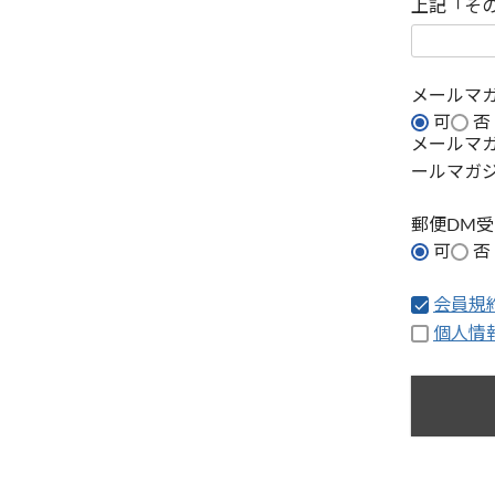
上記「そ
メールマ
可
否
メールマ
ールマガ
郵便DM
可
否
会員規
個人情