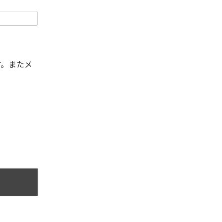
す。またメ
。