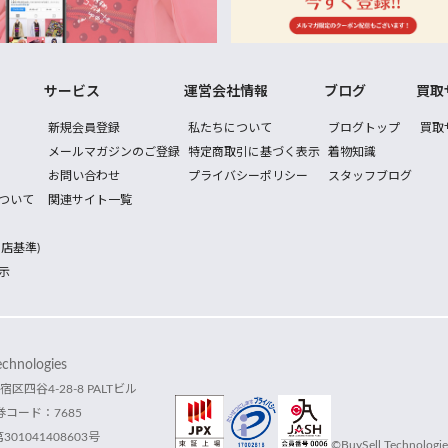
サービス
運営会社情報
ブログ
買取
新規会員登録
私たちについて
ブログトップ
買取
メールマガジンのご登録
特定商取引に基づく表示
着物知識
お問い合わせ
プライバシーポリシー
スタッフブログ
ついて
関連サイト一覧
店基準)
示
hnologies
宿区四谷4-28-8 PALTビル
コード：7685
1041408603号
©BuySell Technologies