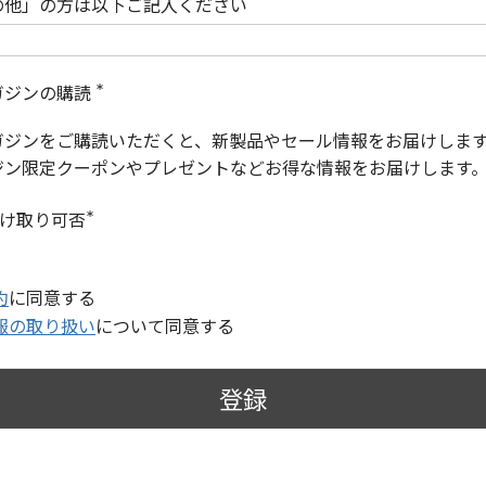
の他」の方は以下ご記入ください
ガジンの購読
(
必
ガジンをご購読いただくと、新製品やセール情報をお届けしま
須
)
ジン限定クーポンやプレゼントなどお得な情報をお届けします
受け取り可否
(
必
須
)
約
に同意する
報の取り扱い
について同意する
登録