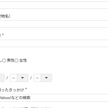
(
必
須
)
建物名）
号
(
必
須
)
し
男性
女性
知ったきっかけ
(
必
須
)