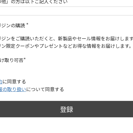
の他」の方は以下ご記入ください
ガジンの購読
(
必
ガジンをご購読いただくと、新製品やセール情報をお届けしま
須
)
ジン限定クーポンやプレゼントなどお得な情報をお届けします
受け取り可否
(
必
須
)
約
に同意する
報の取り扱い
について同意する
登録