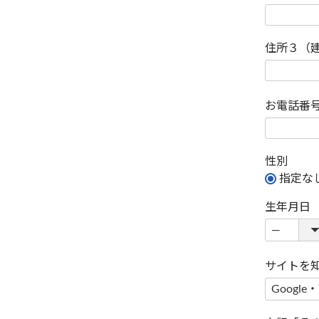
住所３（
お電話番
性別
指定な
生年月日
サイトを