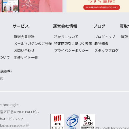
サービス
運営会社情報
ブログ
買取
新規会員登録
私たちについて
ブログトップ
買取
メールマガジンのご登録
特定商取引に基づく表示
着物知識
お問い合わせ
プライバシーポリシー
スタッフブログ
ついて
関連サイト一覧
店基準)
示
hnologies
宿区四谷4-28-8 PALTビル
コード：7685
1041408603号
©BuySell Technologies