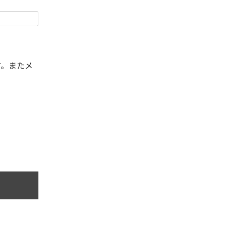
す。またメ
。