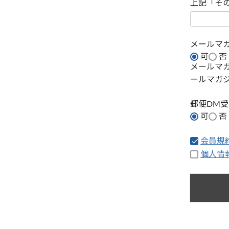
上記「そ
メールマ
可
否
メールマ
ールマガ
郵便DM
可
否
会員規
個人情