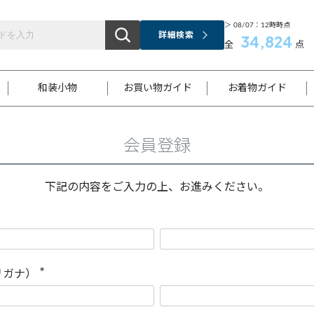
＞ 08/07：12時時点
詳細検索
34,824
全
点
和装小物
お買い物ガイド
お着物ガイド
会員登録
ス
お支払いについて
はじめてのお着物ガイド
新規会員登録
着物知識
スタッフブログ
サイズ案内
着物参考サイズ/採寸について
和色チャート集
お問い合わせ
処法
ご返品について
メールマガジンのご登録
着物販売方法について
関連サイト一覧
下記の内容をご入力の上、お進みください。
袋名古屋帯
黒留袖
帯締め
開き名
色留袖
帯揚げ
古屋帯
付下げ
帯締め
丸帯
色無地
作り帯
着物
配送について
商品ランクについて(当店基準)
帯揚げセット
ショール
小紋
浴衣
襦袢
和装コート
リガナ）
(
必
須