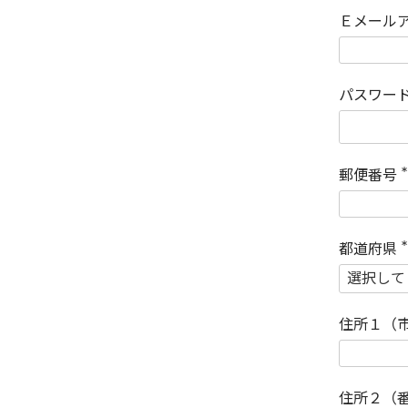
Ｅメール
パスワー
郵便番号
(
)
都道府県
(
)
住所１（
住所２（