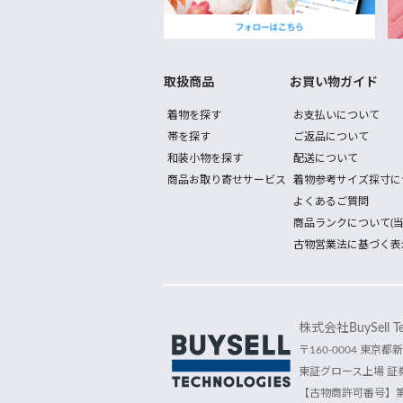
取扱商品
お買い物ガイド
着物を探す
お支払いについて
帯を探す
ご返品について
和装小物を探す
配送について
商品お取り寄せサービス
着物参考サイズ採寸に
よくあるご質問
商品ランクについて(当
古物営業法に基づく表
株式会社BuySell Tec
〒160-0004 東京都新
東証グロース上場 証券
【古物商許可番号】第30