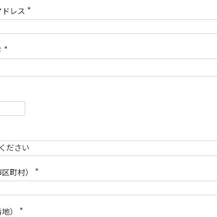
)
アドレス
(
必
須
)
ド
(
必
須
)
必
須
必
須
市区町村）
(
必
須
)
番地）