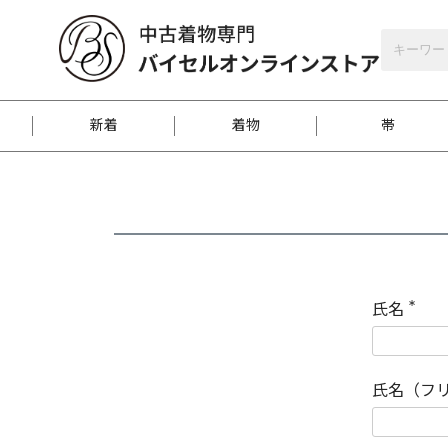
バイセルオンラインストア
会員登録
新着
着物
帯
お客様に届くまで
商品お取り寄せサービ
ご注文方法のご案内
お着物がにおう時の対
和装バッグ
訪問着
袋帯
名古屋帯
振袖
反物
梱包方法のご案内
氏名
(
必
須
江戸小紋
紬
)
氏名（フ