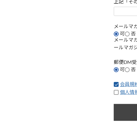
上記「そ
メールマ
可
否
メールマ
ールマガ
郵便DM
可
否
会員規
個人情