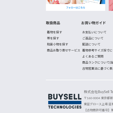
取扱商品
お買い物ガイド
着物を探す
お支払いについて
帯を探す
ご返品について
和装小物を探す
配送について
商品お取り寄せサービス
着物参考サイズ採寸に
よくあるご質問
商品ランクについて(当
古物営業法に基づく表
株式会社BuySell Tec
〒160-0004 東京都新
東証グロース上場 証券
【古物商許可番号】第30