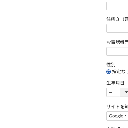
住所３（
お電話番
性別
指定な
生年月日
サイトを