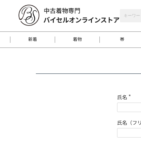
バイセルオンラインストア
会員登録
新着
着物
帯
お客様に届くまで
商品お取り寄せサービ
ご注文方法のご案内
お着物がにおう時の対
和装バッグ
訪問着
袋帯
名古屋帯
振袖
反物
梱包方法のご案内
氏名
(
必
須
江戸小紋
紬
)
氏名（フ