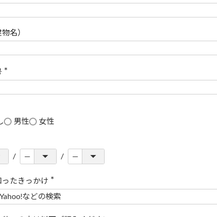
(
必
須
)
建物名）
号
(
必
須
)
し
男性
女性
知ったきっかけ
(
必
須
)