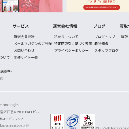
サービス
運営会社情報
ブログ
買取
新規会員登録
私たちについて
ブログトップ
買取
メールマガジンのご登録
特定商取引に基づく表示
着物知識
お問い合わせ
プライバシーポリシー
スタッフブログ
ついて
関連サイト一覧
店基準)
示
hnologies
宿区四谷4-28-8 PALTビル
コード：7685
1041408603号
©BuySell Technologies