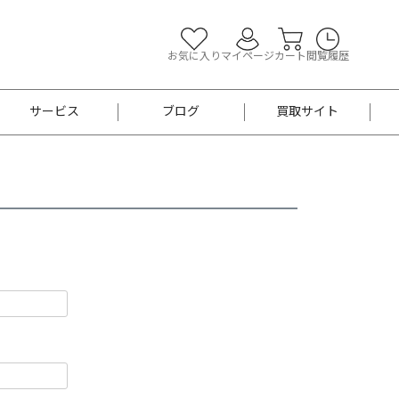
お気に入り
マイページ
カート
閲覧履歴
サービス
ブログ
買取サイト
よくあるご質問
お買い物診断
半幅帯
帯留め
お召
男性用帯
着物帯
新品
セット
袴
男性用