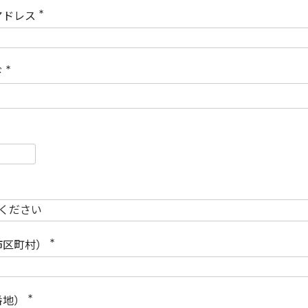
)
アドレス
(
必
須
)
ド
(
必
須
)
必
須
必
須
市区町村）
(
必
須
)
番地）