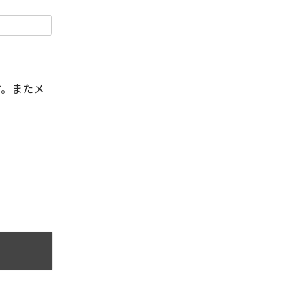
す。またメ
。