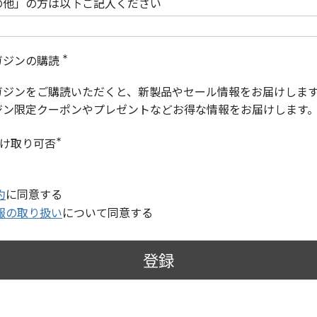
の他」の方は以下ご記入ください
ガジンの購読
(
必
ガジンをご購読いただくと、新製品やセール情報をお届けしま
須
)
ジン限定クーポンやプレゼントなどお得な情報をお届けします
受け取り可否
(
必
須
)
約
に同意する
報の取り扱い
について同意する
登録