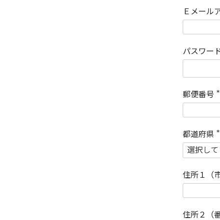
Ｅメール
パスワー
郵便番号
(
)
都道府県
(
)
住所１（
住所２（