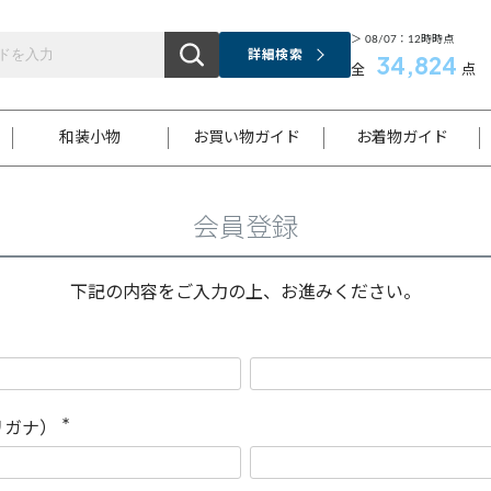
＞ 08/07：12時時点
詳細検索
34,824
全
点
和装小物
お買い物ガイド
お着物ガイド
会員登録
ス
お支払いについて
はじめてのお着物ガイド
新規会員登録
着物知識
スタッフブログ
サイズ案内
着物参考サイズ/採寸について
和色チャート集
お問い合わせ
処法
ご返品について
メールマガジンのご登録
着物販売方法について
関連サイト一覧
下記の内容をご入力の上、お進みください。
袋名古屋帯
黒留袖
帯締め
開き名
色留袖
帯揚げ
古屋帯
付下げ
帯締め
丸帯
色無地
作り帯
着物
配送について
商品ランクについて(当店基準)
帯揚げセット
ショール
小紋
浴衣
襦袢
和装コート
リガナ）
(
必
須