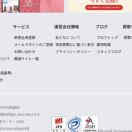
サービス
運営会社情報
ブログ
買取
新規会員登録
私たちについて
ブログトップ
買取
メールマガジンのご登録
特定商取引に基づく表示
着物知識
お問い合わせ
プライバシーポリシー
スタッフブログ
ついて
関連サイト一覧
店基準)
示
hnologies
宿区四谷4-28-8 PALTビル
コード：7685
1041408603号
©BuySell Technologies