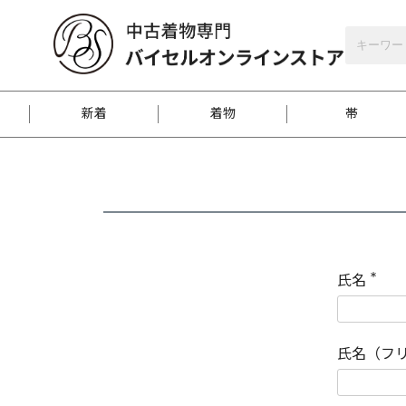
バイセルオンラインストア
会員登録
新着
着物
帯
お客様に届くまで
商品お取り寄せサービ
ご注文方法のご案内
お着物がにおう時の対
和装バッグ
訪問着
袋帯
名古屋帯
振袖
反物
梱包方法のご案内
氏名
(
必
須
江戸小紋
紬
)
氏名（フ