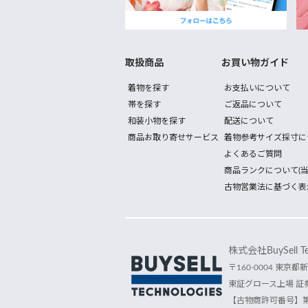
取扱商品
お買い物ガイド
着物を探す
お支払いについて
帯を探す
ご返品について
和装小物を探す
配送について
商品お取り寄せサービス
着物参考サイズ採寸に
よくあるご質問
商品ランクについて(当
古物営業法に基づく表
株式会社BuySell Tec
〒160-0004 東京都新
東証グロース上場 証券
【古物商許可番号】第30