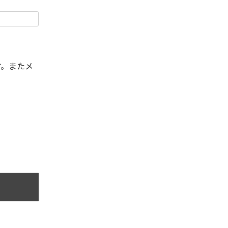
す。またメ
。