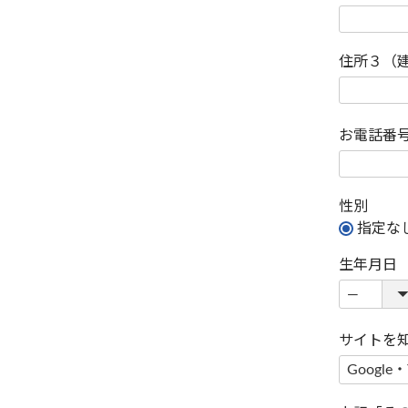
住所３（
お電話番
性別
指定な
生年月日
サイトを