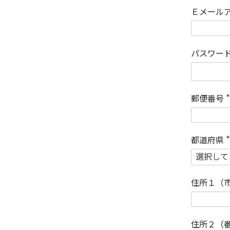
Ｅメール
パスワー
郵便番号
(
)
都道府県
(
)
住所１（
住所２（