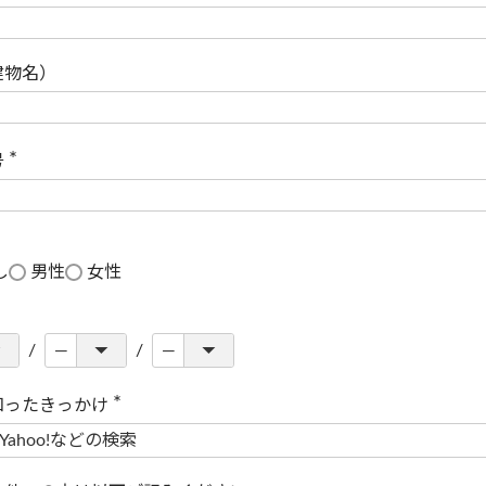
(
必
須
)
建物名）
号
(
必
須
)
し
男性
女性
知ったきっかけ
(
必
須
)