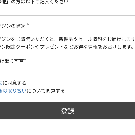
の他」の方は以下ご記入ください
ガジンの購読
(
必
ガジンをご購読いただくと、新製品やセール情報をお届けしま
須
)
ジン限定クーポンやプレゼントなどお得な情報をお届けします
受け取り可否
(
必
須
)
約
に同意する
報の取り扱い
について同意する
登録