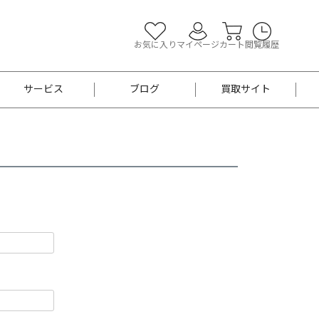
お気に入り
マイページ
カート
閲覧履歴
サービス
ブログ
買取サイト
よくあるご質問
お買い物診断
半幅帯
帯留め
お召
男性用帯
着物帯
新品
セット
袴
男性用