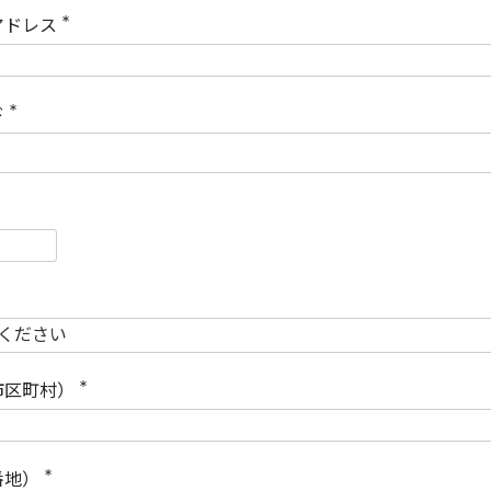
)
アドレス
(
必
須
)
ド
(
必
須
)
必
須
必
須
市区町村）
(
必
須
)
番地）