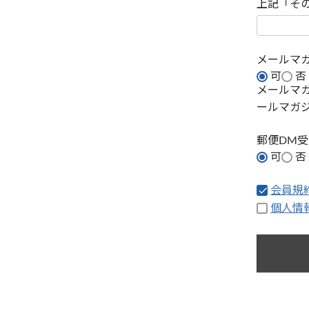
上記「そ
メールマ
可
否
メールマ
ールマガ
郵便DM
可
否
会員規
個人情