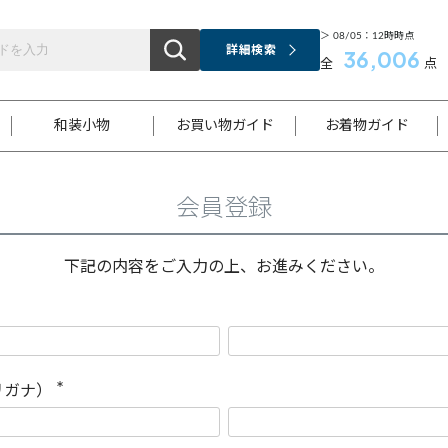
＞ 08/05：12時時点
詳細検索
36,006
全
点
和装小物
お買い物ガイド
お着物ガイド
会員登録
ス
お支払いについて
はじめてのお着物ガイド
新規会員登録
着物知識
スタッフブログ
サイズ案内
着物参考サイズ/採寸について
和色チャート集
お問い合わせ
処法
ご返品について
メールマガジンのご登録
着物販売方法について
関連サイト一覧
下記の内容をご入力の上、お進みください。
袋名古屋帯
黒留袖
帯締め
開き名
色留袖
帯揚げ
古屋帯
付下げ
帯締め
丸帯
色無地
作り帯
着物
配送について
商品ランクについて(当店基準)
帯揚げセット
ショール
小紋
浴衣
襦袢
和装コート
リガナ）
(
必
須