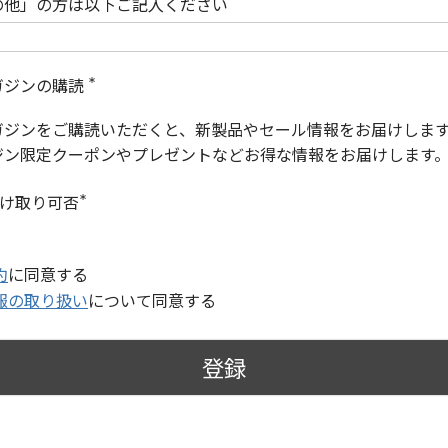
の他」の方は以下ご記入ください
ガジンの購読
(
必
ガジンをご購読いただくと、新製品やセール情報をお届けしま
須
)
ジン限定クーポンやプレゼントなどお得な情報をお届けします
受け取り可否
(
必
須
)
約
に同意する
報の取り扱い
について同意する
登録