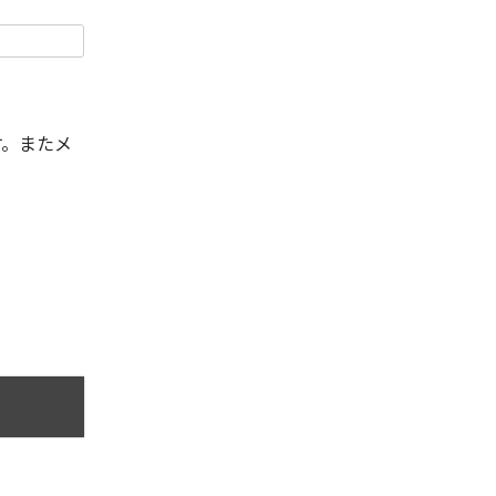
す。またメ
。