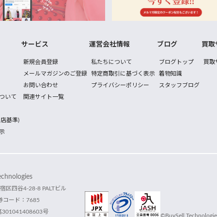
サービス
運営会社情報
ブログ
買取
新規会員登録
私たちについて
ブログトップ
買取
メールマガジンのご登録
特定商取引に基づく表示
着物知識
お問い合わせ
プライバシーポリシー
スタッフブログ
ついて
関連サイト一覧
店基準)
示
hnologies
宿区四谷4-28-8 PALTビル
コード：7685
1041408603号
©BuySell Technologies