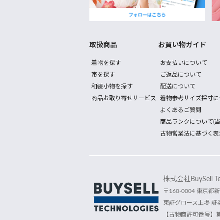
取扱商品
お買い物ガイド
着物を探す
お支払いについて
帯を探す
ご返品について
和装小物を探す
配送について
商品お取り寄せサービス
着物参考サイズ採寸に
よくあるご質問
商品ランクについて(当
古物営業法に基づく表
株式会社BuySell Tec
〒160-0004 東京都新
東証グロース上場 証券
【古物商許可番号】第30