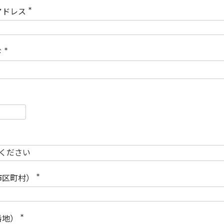
)
アドレス
(
必
須
)
ド
(
必
須
)
必
須
必
須
市区町村）
(
必
須
)
番地）