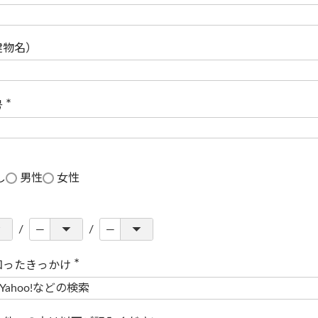
(
必
須
)
建物名）
号
(
必
須
)
し
男性
女性
知ったきっかけ
(
必
須
)