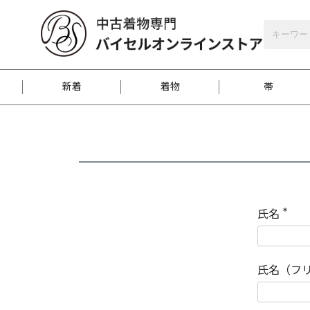
バイセルオンラインストア
会員登録
新着
着物
帯
お客様に届くまで
商品お取り寄せサービ
ご注文方法のご案内
お着物がにおう時の対
和装バッグ
訪問着
袋帯
名古屋帯
振袖
反物
梱包方法のご案内
氏名
(
必
須
江戸小紋
紬
)
氏名（フ