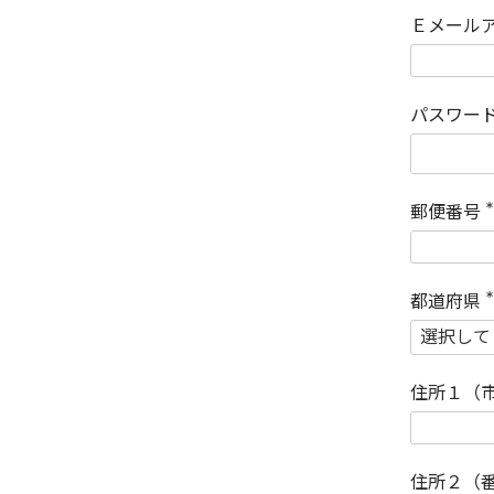
Ｅメール
パスワー
郵便番号
(
)
都道府県
(
)
住所１（
住所２（