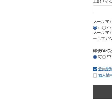
上記「そ
メールマ
可
否
メールマ
ールマガ
郵便DM
可
否
会員規
個人情