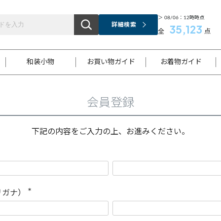
＞ 08/06：12時時点
詳細検索
35,123
全
点
和装小物
お買い物ガイド
お着物ガイド
会員登録
ス
お支払いについて
はじめてのお着物ガイド
新規会員登録
着物知識
スタッフブログ
サイズ案内
着物参考サイズ/採寸について
和色チャート集
お問い合わせ
処法
ご返品について
メールマガジンのご登録
着物販売方法について
関連サイト一覧
下記の内容をご入力の上、お進みください。
袋名古屋帯
黒留袖
帯締め
開き名
色留袖
帯揚げ
古屋帯
付下げ
帯締め
丸帯
色無地
作り帯
着物
配送について
商品ランクについて(当店基準)
帯揚げセット
ショール
小紋
浴衣
襦袢
和装コート
リガナ）
(
必
須