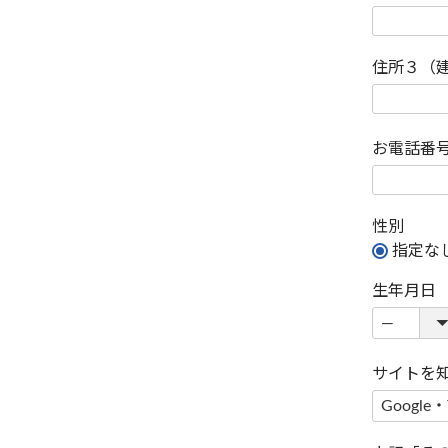
住所３（
お電話番
性別
指定な
生年月日
サイトを