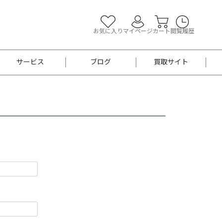
お気に入り
マイページ
カート
閲覧履歴
サービス
ブログ
買取サイト
よくあるご質問
お買い物診断
半幅帯
帯留め
お召
男性用帯
着物帯
新品
セット
袴
男性用