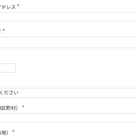
)
アドレス
(
必
須
)
ド
(
必
須
)
必
須
必
須
市区町村）
(
必
須
)
番地）