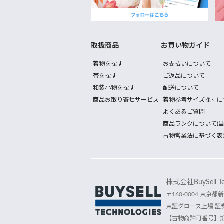
取扱商品
お買い物ガイド
着物を探す
お支払いについて
帯を探す
ご返品について
和装小物を探す
配送について
商品お取り寄せサービス
着物参考サイズ採寸に
よくあるご質問
商品ランクについて(当
古物営業法に基づく表
株式会社BuySell Tec
〒160-0004 東京都新
東証グロース上場 証券
【古物商許可番号】第30