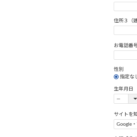
住所３（
お電話番
性別
指定な
生年月日
サイトを