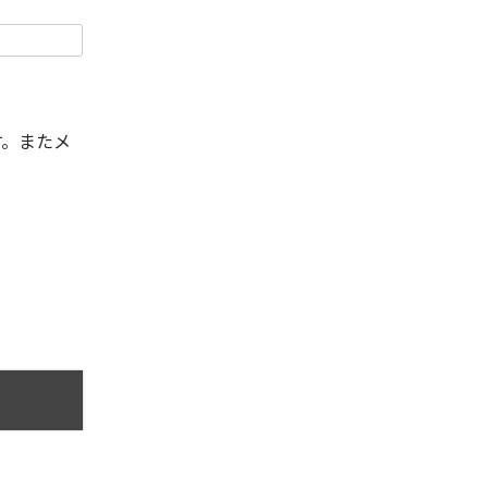
す。またメ
。