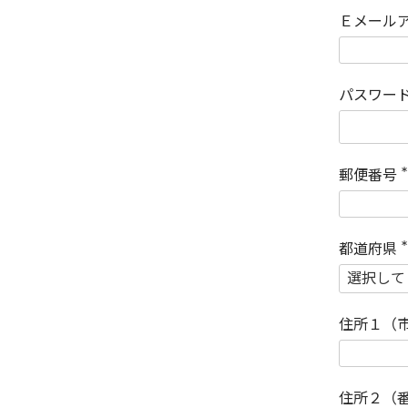
Ｅメール
パスワー
郵便番号
(
)
都道府県
(
)
住所１（
住所２（