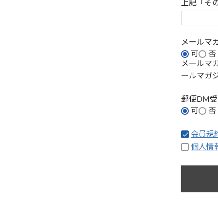
上記「そ
メールマ
可
否
メールマ
ールマガ
郵便DM
可
否
会員規
個人情