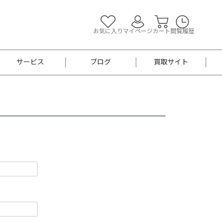
お気に入り
マイページ
カート
閲覧履歴
サービス
ブログ
買取サイト
よくあるご質問
お買い物診断
半幅帯
帯留め
お召
男性用帯
着物帯
新品
セット
袴
男性用