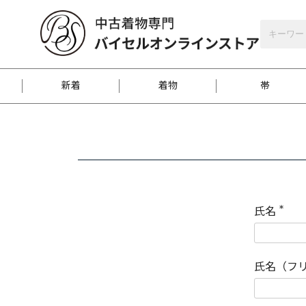
バイセルオンラインストア
会員登録
新着
着物
帯
お客様に届くまで
商品お取り寄せサービ
ご注文方法のご案内
お着物がにおう時の対
和装バッグ
訪問着
袋帯
名古屋帯
振袖
反物
梱包方法のご案内
氏名
(
必
須
江戸小紋
紬
)
氏名（フ