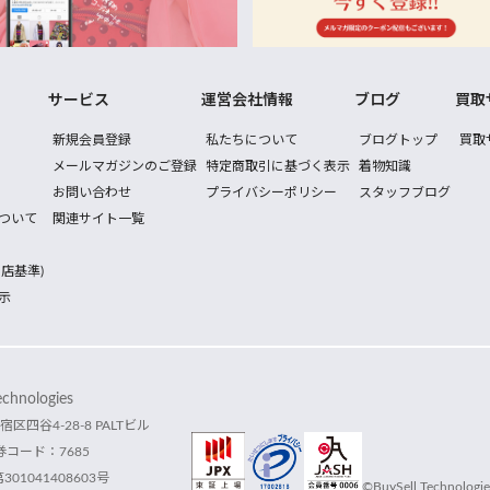
サービス
運営会社情報
ブログ
買取
新規会員登録
私たちについて
ブログトップ
買取
メールマガジンのご登録
特定商取引に基づく表示
着物知識
お問い合わせ
プライバシーポリシー
スタッフブログ
ついて
関連サイト一覧
店基準)
示
hnologies
宿区四谷4-28-8 PALTビル
コード：7685
1041408603号
©BuySell Technologies