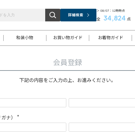
＞ 08/07：12時時点
詳細検索
34,824
全
点
和装小物
お買い物ガイド
お着物ガイド
会員登録
ス
お支払いについて
はじめてのお着物ガイド
新規会員登録
着物知識
スタッフブログ
サイズ案内
着物参考サイズ/採寸について
和色チャート集
お問い合わせ
処法
ご返品について
メールマガジンのご登録
着物販売方法について
関連サイト一覧
下記の内容をご入力の上、お進みください。
袋名古屋帯
黒留袖
帯締め
開き名
色留袖
帯揚げ
古屋帯
付下げ
帯締め
丸帯
色無地
作り帯
着物
配送について
商品ランクについて(当店基準)
帯揚げセット
ショール
小紋
浴衣
襦袢
和装コート
リガナ）
(
必
須