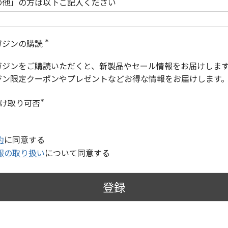
の他」の方は以下ご記入ください
ガジンの購読
(
必
ガジンをご購読いただくと、新製品やセール情報をお届けしま
須
)
ジン限定クーポンやプレゼントなどお得な情報をお届けします
受け取り可否
(
必
須
)
約
に同意する
報の取り扱い
について同意する
登録