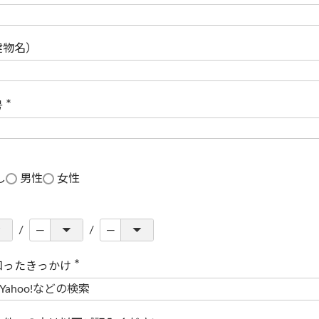
(
必
須
)
建物名）
号
(
必
須
)
し
男性
女性
知ったきっかけ
(
必
須
)