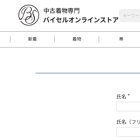
バイセルオンラインストア
会員登録
新着
着物
帯
お客様に届くまで
商品お取り寄せサービ
ご注文方法のご案内
お着物がにおう時の対
和装バッグ
訪問着
袋帯
名古屋帯
振袖
反物
梱包方法のご案内
氏名
(
必
須
江戸小紋
紬
)
氏名（フ