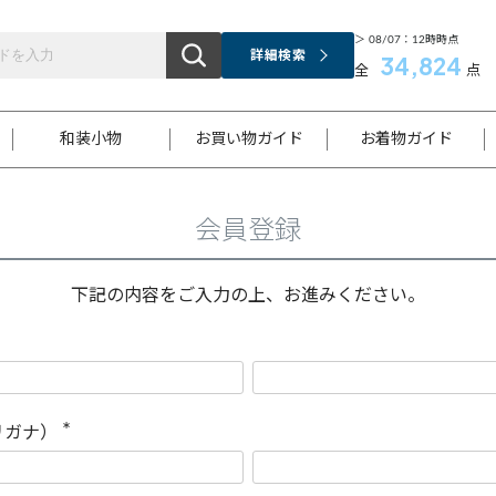
＞ 08/07：12時時点
詳細検索
34,824
全
点
和装小物
お買い物ガイド
お着物ガイド
会員登録
ス
お支払いについて
はじめてのお着物ガイド
新規会員登録
着物知識
スタッフブログ
サイズ案内
着物参考サイズ/採寸について
和色チャート集
お問い合わせ
処法
ご返品について
メールマガジンのご登録
着物販売方法について
関連サイト一覧
下記の内容をご入力の上、お進みください。
袋名古屋帯
黒留袖
帯締め
開き名
色留袖
帯揚げ
古屋帯
付下げ
帯締め
丸帯
色無地
作り帯
着物
配送について
商品ランクについて(当店基準)
帯揚げセット
ショール
小紋
浴衣
襦袢
和装コート
リガナ）
(
必
須