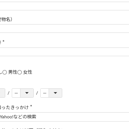
(
必
須
)
建物名）
号
(
必
須
)
し
男性
女性
知ったきっかけ
(
必
須
)