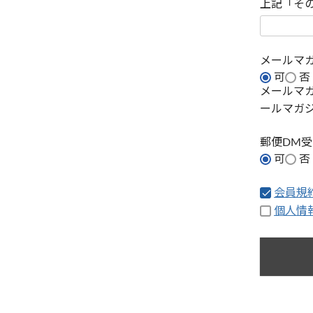
上記「そ
メールマ
可
否
メールマ
ールマガ
郵便DM
可
否
会員規
個人情