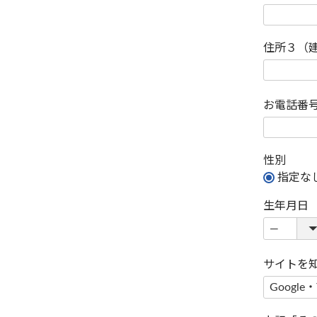
住所３（
お電話番
性別
指定な
生年月日
サイトを