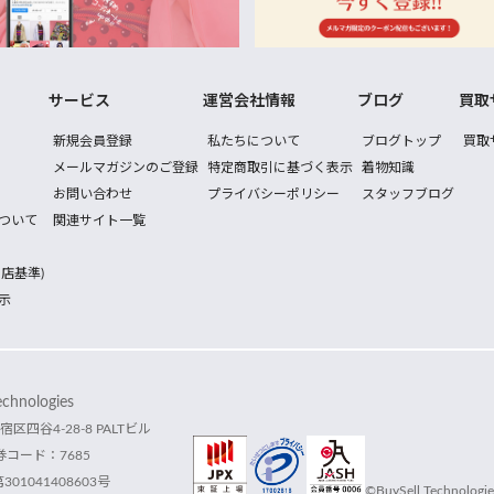
サービス
運営会社情報
ブログ
買取
新規会員登録
私たちについて
ブログトップ
買取
メールマガジンのご登録
特定商取引に基づく表示
着物知識
お問い合わせ
プライバシーポリシー
スタッフブログ
ついて
関連サイト一覧
店基準)
示
hnologies
宿区四谷4-28-8 PALTビル
コード：7685
1041408603号
©BuySell Technologies