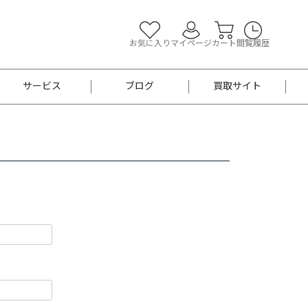
お気に入り
マイページ
カート
閲覧履歴
サービス
ブログ
買取サイト
よくあるご質問
お買い物診断
半幅帯
帯留め
お召
男性用帯
着物帯
新品
セット
袴
男性用