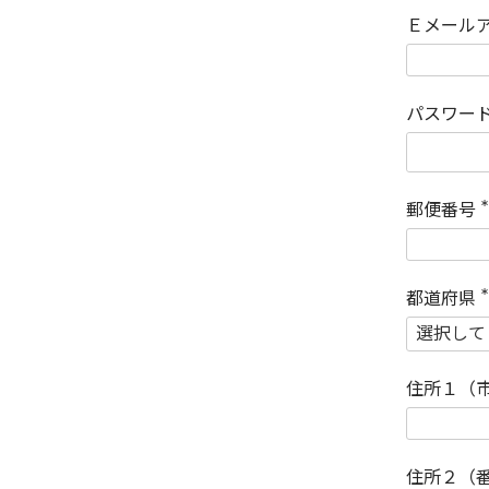
Ｅメール
パスワー
郵便番号
(
)
都道府県
(
)
住所１（
住所２（