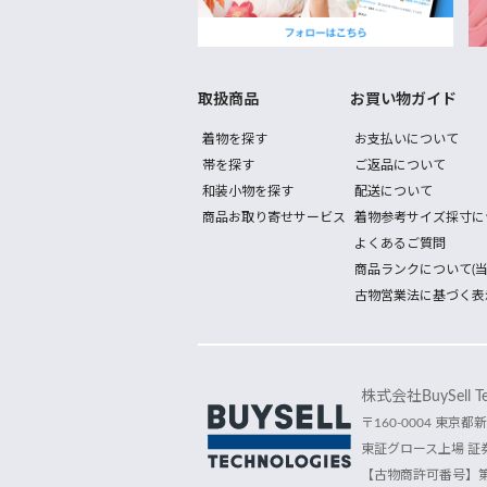
取扱商品
お買い物ガイド
着物を探す
お支払いについて
帯を探す
ご返品について
和装小物を探す
配送について
商品お取り寄せサービス
着物参考サイズ採寸に
よくあるご質問
商品ランクについて(当
古物営業法に基づく表
株式会社BuySell Tec
〒160-0004 東京都新
東証グロース上場 証券
【古物商許可番号】第30