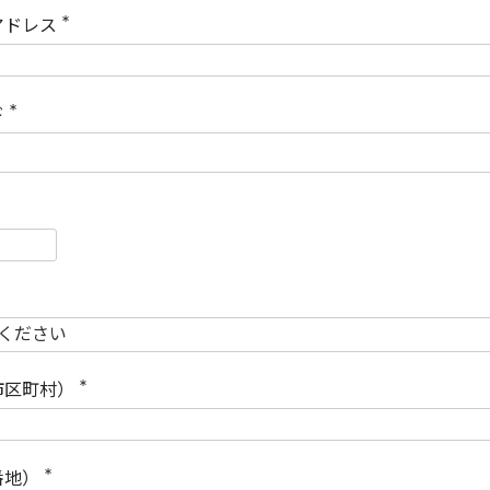
)
アドレス
(
必
須
)
ド
(
必
須
)
必
須
必
須
市区町村）
(
必
須
)
番地）