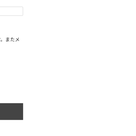
す。またメ
。