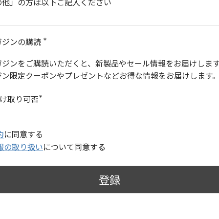
の他」の方は以下ご記入ください
ガジンの購読
(
必
ガジンをご購読いただくと、新製品やセール情報をお届けしま
須
)
ジン限定クーポンやプレゼントなどお得な情報をお届けします
受け取り可否
(
必
須
)
約
に同意する
報の取り扱い
について同意する
登録