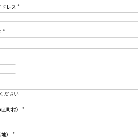
)
アドレス
(
必
須
)
ド
(
必
須
)
必
須
必
須
市区町村）
(
必
須
)
番地）