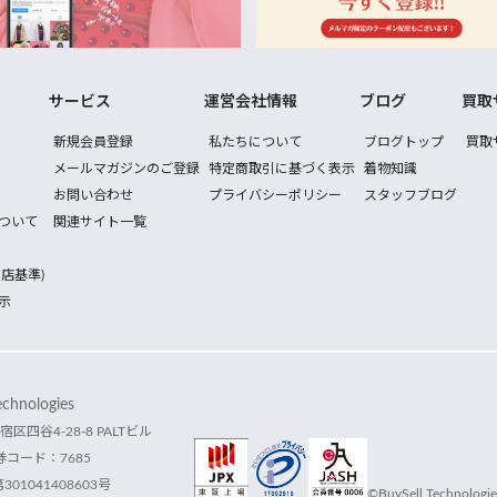
サービス
運営会社情報
ブログ
買取
新規会員登録
私たちについて
ブログトップ
買取
メールマガジンのご登録
特定商取引に基づく表示
着物知識
お問い合わせ
プライバシーポリシー
スタッフブログ
ついて
関連サイト一覧
店基準)
示
hnologies
宿区四谷4-28-8 PALTビル
コード：7685
1041408603号
©BuySell Technologies