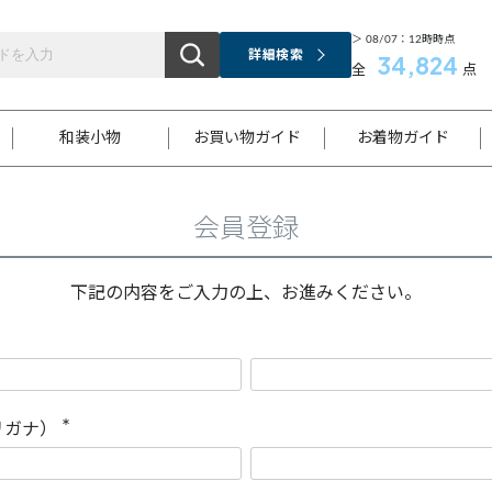
＞ 08/07：12時時点
詳細検索
34,824
全
点
和装小物
お買い物ガイド
お着物ガイド
会員登録
ス
お支払いについて
はじめてのお着物ガイド
新規会員登録
着物知識
スタッフブログ
サイズ案内
着物参考サイズ/採寸について
和色チャート集
お問い合わせ
処法
ご返品について
メールマガジンのご登録
着物販売方法について
関連サイト一覧
下記の内容をご入力の上、お進みください。
袋名古屋帯
黒留袖
帯締め
開き名
色留袖
帯揚げ
古屋帯
付下げ
帯締め
丸帯
色無地
作り帯
着物
配送について
商品ランクについて(当店基準)
帯揚げセット
ショール
小紋
浴衣
襦袢
和装コート
リガナ）
(
必
須