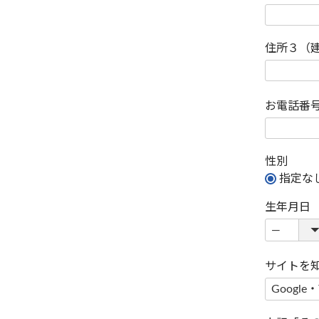
住所３（
お電話番
性別
指定な
生年月日
サイトを