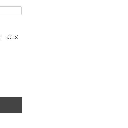
す。またメ
。