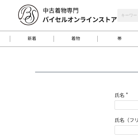
バイセルオンラインストア
会員登録
新着
着物
帯
お客様に届くまで
商品お取り寄せサービ
ご注文方法のご案内
お着物がにおう時の対
和装バッグ
訪問着
袋帯
名古屋帯
振袖
反物
梱包方法のご案内
氏名
(
必
須
江戸小紋
紬
)
氏名（フ