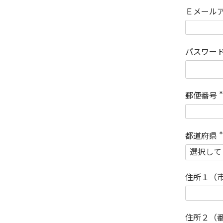
Ｅメール
パスワー
郵便番号
(
)
都道府県
(
)
住所１（
住所２（