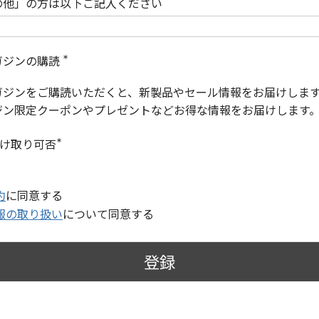
の他」の方は以下ご記入ください
ガジンの購読
(
必
ガジンをご購読いただくと、新製品やセール情報をお届けしま
須
)
ジン限定クーポンやプレゼントなどお得な情報をお届けします
受け取り可否
(
必
須
)
約
に同意する
報の取り扱い
について同意する
登録