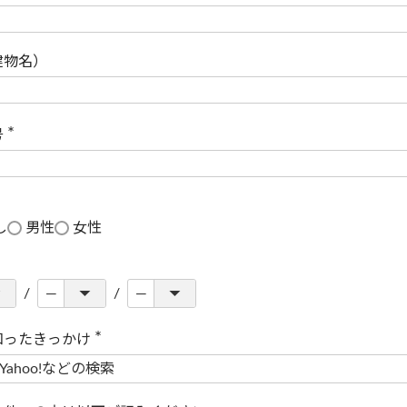
(
必
須
)
建物名）
号
(
必
須
)
し
男性
女性
知ったきっかけ
(
必
須
)