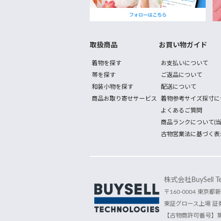
取扱商品
お買い物ガイド
着物を探す
お支払いについて
帯を探す
ご返品について
和装小物を探す
配送について
商品お取り寄せサービス
着物参考サイズ採寸に
よくあるご質問
商品ランクについて(当
古物営業法に基づく表
株式会社BuySell Tec
〒160-0004 東京都新
東証グロース上場 証券
【古物商許可番号】第30