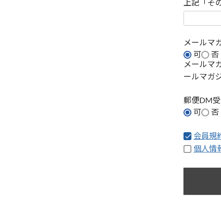
上記「そ
メールマ
可
否
メールマ
ールマガ
郵便DM
可
否
会員規
個人情