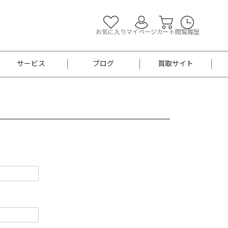
お気に入り
マイページ
カート
閲覧履歴
サービス
ブログ
買取サイト
よくあるご質問
お買い物診断
半幅帯
帯留め
お召
男性用帯
着物帯
新品
セット
袴
男性用