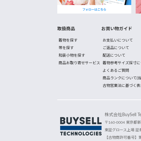
取扱商品
お買い物ガイド
着物を探す
お支払いについて
帯を探す
ご返品について
和装小物を探す
配送について
商品お取り寄せサービス
着物参考サイズ採寸に
よくあるご質問
商品ランクについて(当
古物営業法に基づく表
株式会社BuySell Tec
〒160-0004 東京都新
東証グロース上場 証券
【古物商許可番号】第30