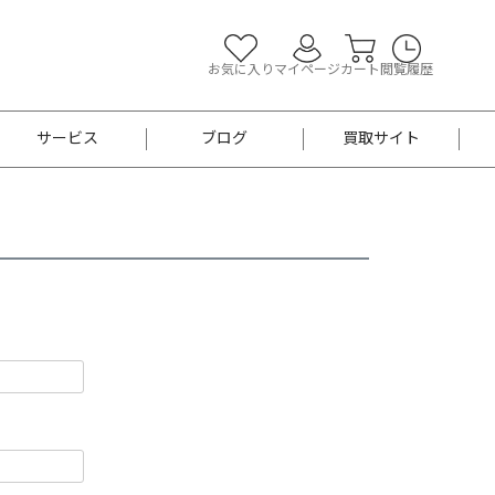
お気に入り
マイページ
カート
閲覧履歴
サービス
ブログ
買取サイト
よくあるご質問
お買い物診断
半幅帯
帯留め
お召
男性用帯
着物帯
新品
セット
袴
男性用