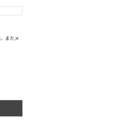
す。またメ
。