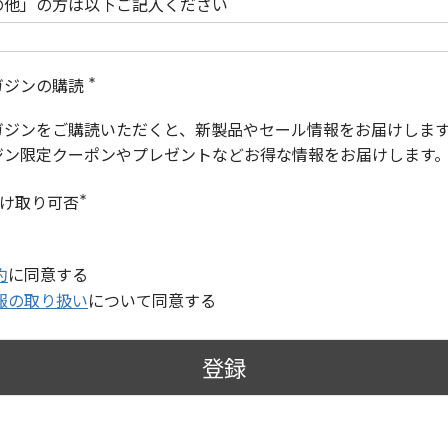
の他」の方は以下ご記入ください
ガジンの購読
(
必
ガジンをご購読いただくと、新製品やセール情報をお届けしま
須
)
ジン限定クーポンやプレゼントなどお得な情報をお届けします
受け取り可否
(
必
須
)
約
に同意する
報の取り扱い
について同意する
登録