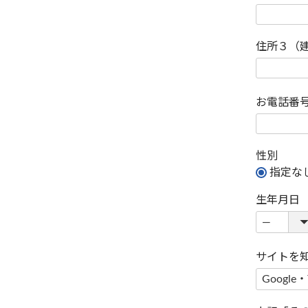
住所３（
お電話番
性別
指定な
生年月日
サイトを