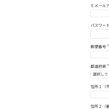
Ｅメール
パスワー
郵便番号
(
)
都道府県
(
)
住所１（
住所２（