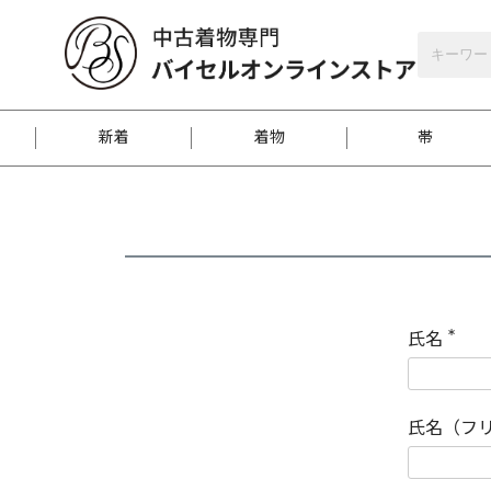
バイセルオンラインストア
会員登録
新着
着物
帯
お客様に届くまで
商品お取り寄せサービ
ご注文方法のご案内
お着物がにおう時の対
和装バッグ
訪問着
袋帯
名古屋帯
振袖
反物
梱包方法のご案内
氏名
(
必
須
江戸小紋
紬
)
氏名（フ