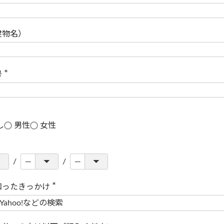
(
必
須
)
建物名）
号
(
必
須
)
し
男性
女性
知ったきっかけ
(
必
須
)