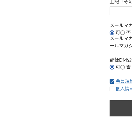
上記「そ
メールマ
可
否
メールマ
ールマガ
郵便DM
可
否
会員規
個人情