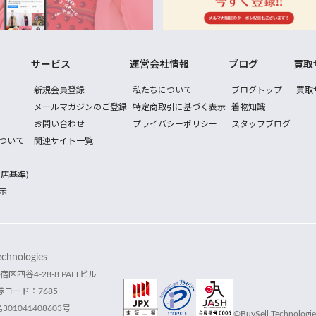
サービス
運営会社情報
ブログ
買取
新規会員登録
私たちについて
ブログトップ
買取
メールマガジンのご登録
特定商取引に基づく表示
着物知識
お問い合わせ
プライバシーポリシー
スタッフブログ
ついて
関連サイト一覧
店基準)
示
hnologies
宿区四谷4-28-8 PALTビル
コード：7685
1041408603号
©BuySell Technologies