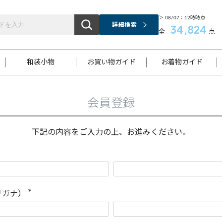
＞ 08/07：12時時点
詳細検索
34,824
全
点
和装小物
お買い物ガイド
お着物ガイド
会員登録
ス
お支払いについて
はじめてのお着物ガイド
新規会員登録
着物知識
スタッフブログ
サイズ案内
着物参考サイズ/採寸について
和色チャート集
お問い合わせ
処法
ご返品について
メールマガジンのご登録
着物販売方法について
関連サイト一覧
下記の内容をご入力の上、お進みください。
袋名古屋帯
黒留袖
帯締め
開き名
色留袖
帯揚げ
古屋帯
付下げ
帯締め
丸帯
色無地
作り帯
着物
配送について
商品ランクについて(当店基準)
帯揚げセット
ショール
小紋
浴衣
襦袢
和装コート
リガナ）
(
必
須