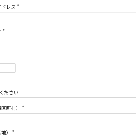
)
アドレス
(
必
須
)
ド
(
必
須
)
必
須
必
須
市区町村）
(
必
須
)
番地）