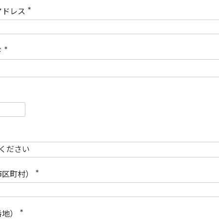
)
アドレス
(
必
須
)
ド
(
必
須
)
必
須
必
須
市区町村）
(
必
須
)
番地）