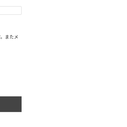
す。またメ
。