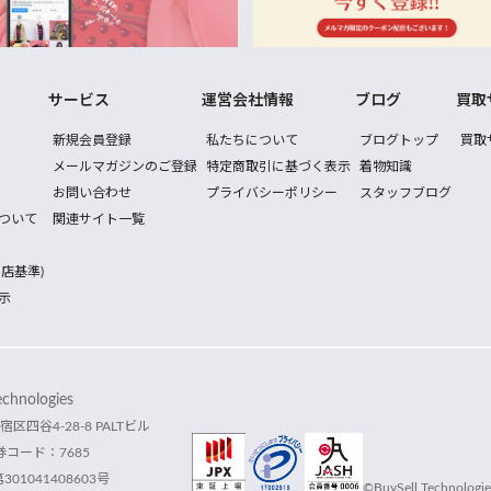
サービス
運営会社情報
ブログ
買取
新規会員登録
私たちについて
ブログトップ
買取
メールマガジンのご登録
特定商取引に基づく表示
着物知識
お問い合わせ
プライバシーポリシー
スタッフブログ
ついて
関連サイト一覧
店基準)
示
hnologies
宿区四谷4-28-8 PALTビル
コード：7685
1041408603号
©BuySell Technologies