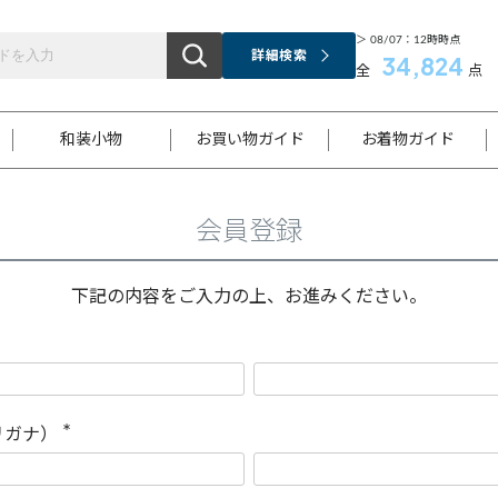
＞ 08/07：12時時点
詳細検索
34,824
全
点
和装小物
お買い物ガイド
お着物ガイド
会員登録
ス
お支払いについて
はじめてのお着物ガイド
新規会員登録
着物知識
スタッフブログ
サイズ案内
着物参考サイズ/採寸について
和色チャート集
お問い合わせ
処法
ご返品について
メールマガジンのご登録
着物販売方法について
関連サイト一覧
下記の内容をご入力の上、お進みください。
袋名古屋帯
黒留袖
帯締め
開き名
色留袖
帯揚げ
古屋帯
付下げ
帯締め
丸帯
色無地
作り帯
着物
配送について
商品ランクについて(当店基準)
帯揚げセット
ショール
小紋
浴衣
襦袢
和装コート
リガナ）
(
必
須