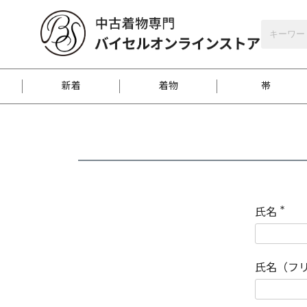
バイセルオンラインストア
会員登録
新着
着物
帯
お客様に届くまで
商品お取り寄せサービ
ご注文方法のご案内
お着物がにおう時の対
和装バッグ
訪問着
袋帯
名古屋帯
振袖
反物
梱包方法のご案内
氏名
(
必
須
江戸小紋
紬
)
氏名（フ