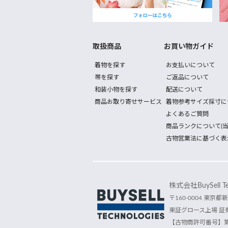
取扱商品
お買い物ガイド
着物を探す
お支払いについて
帯を探す
ご返品について
和装小物を探す
配送について
商品お取り寄せサービス
着物参考サイズ採寸に
よくあるご質問
商品ランクについて(当
古物営業法に基づく表
株式会社BuySell Tec
〒160-0004 東京都新
東証グロース上場 証券
【古物商許可番号】第30