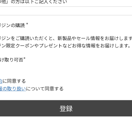
の他」の方は以下ご記入ください
ガジンの購読
(
必
ガジンをご購読いただくと、新製品やセール情報をお届けしま
須
)
ジン限定クーポンやプレゼントなどお得な情報をお届けします
受け取り可否
(
必
須
)
約
に同意する
報の取り扱い
について同意する
登録