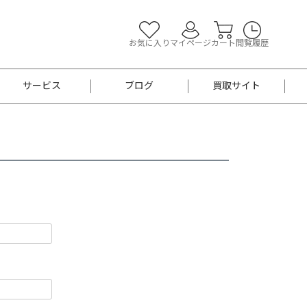
お気に入り
マイページ
カート
閲覧履歴
サービス
ブログ
買取サイト
よくあるご質問
お買い物診断
半幅帯
帯留め
お召
男性用帯
着物帯
新品
セット
袴
男性用