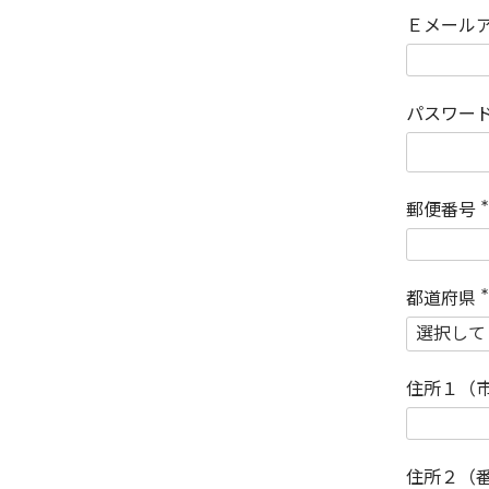
Ｅメール
パスワー
郵便番号
(
)
都道府県
(
)
住所１（
住所２（