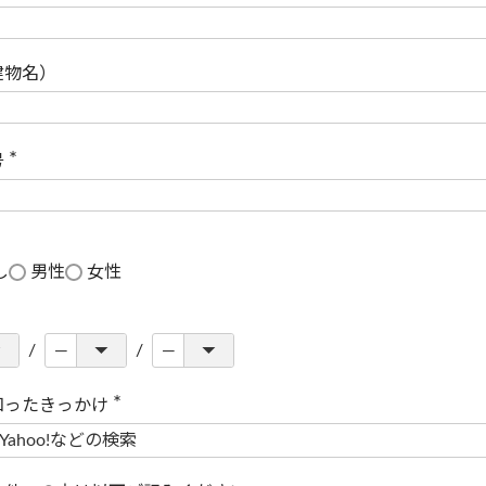
(
必
須
)
建物名）
号
(
必
須
)
し
男性
女性
知ったきっかけ
(
必
須
)