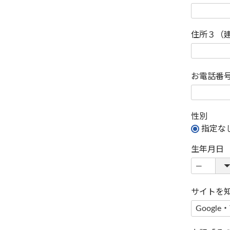
住所３（
お電話番
性別
指定な
生年月日
サイトを