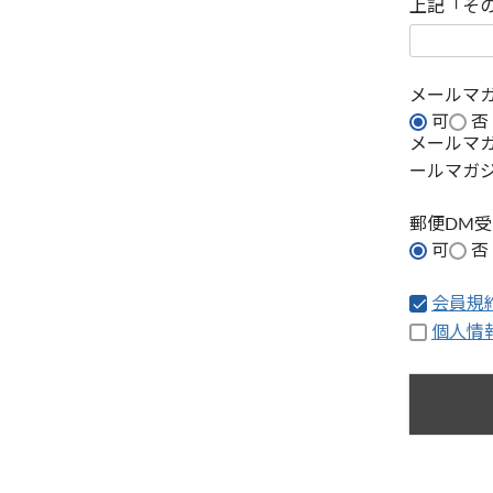
上記「そ
メールマ
可
否
メールマ
ールマガ
郵便DM
可
否
会員規
個人情