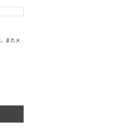
す。またメ
。