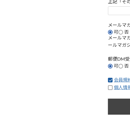
上記「そ
メールマ
可
否
メールマ
ールマガ
郵便DM
可
否
会員規
個人情