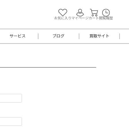
お気に入り
マイページ
カート
閲覧履歴
サービス
ブログ
買取サイト
よくあるご質問
お買い物診断
半幅帯
帯留め
お召
男性用帯
着物帯
新品
セット
袴
男性用