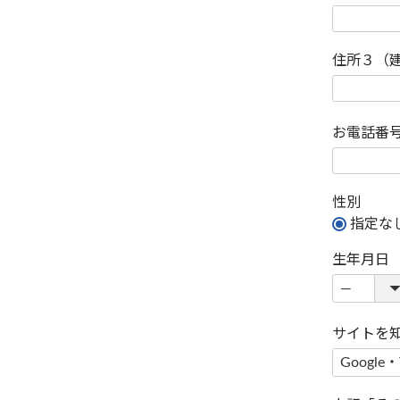
住所３（
お電話番
性別
指定な
生年月日
サイトを