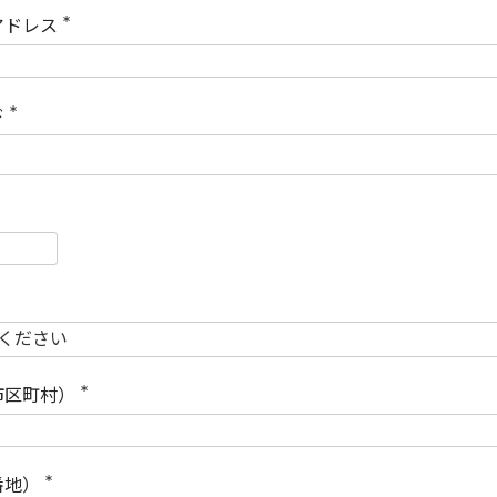
)
アドレス
(
必
須
)
ド
(
必
須
)
必
須
必
須
市区町村）
(
必
須
)
番地）