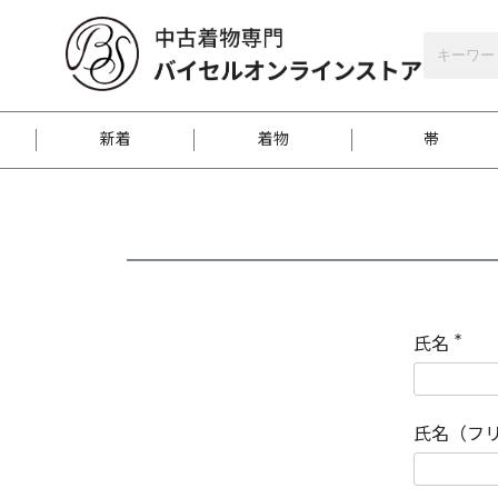
バイセルオンラインストア
会員登録
新着
着物
帯
お客様に届くまで
商品お取り寄せサービ
ご注文方法のご案内
お着物がにおう時の対
和装バッグ
訪問着
袋帯
名古屋帯
振袖
反物
梱包方法のご案内
氏名
(
必
須
江戸小紋
紬
)
氏名（フ