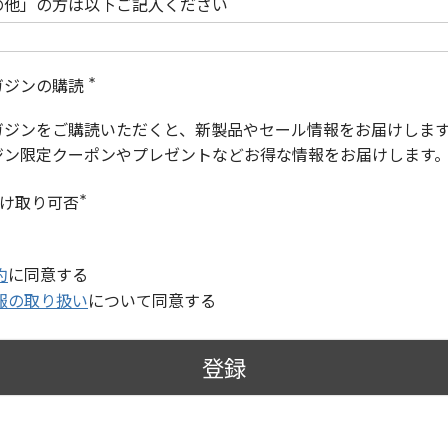
の他」の方は以下ご記入ください
ガジンの購読
(
必
ガジンをご購読いただくと、新製品やセール情報をお届けしま
須
)
ジン限定クーポンやプレゼントなどお得な情報をお届けします
受け取り可否
(
必
須
)
約
に同意する
報の取り扱い
について同意する
登録