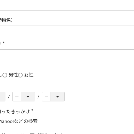
(
必
須
)
建物名）
号
(
必
須
)
し
男性
女性
知ったきっかけ
(
必
須
)