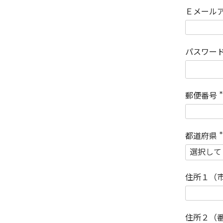
Ｅメール
パスワー
郵便番号
(
)
都道府県
(
)
住所１（
住所２（