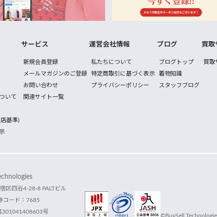
サービス
運営会社情報
ブログ
買取
新規会員登録
私たちについて
ブログトップ
買取
メールマガジンのご登録
特定商取引に基づく表示
着物知識
お問い合わせ
プライバシーポリシー
スタッフブログ
ついて
関連サイト一覧
店基準)
示
hnologies
宿区四谷4-28-8 PALTビル
コード：7685
1041408603号
©BuySell Technologies