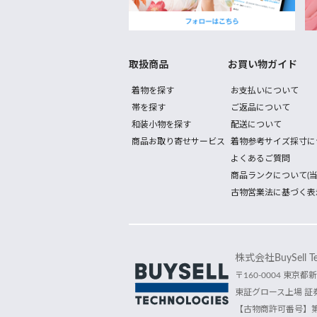
取扱商品
お買い物ガイド
着物を探す
お支払いについて
帯を探す
ご返品について
和装小物を探す
配送について
商品お取り寄せサービス
着物参考サイズ採寸に
よくあるご質問
商品ランクについて(当
古物営業法に基づく表
株式会社BuySell Tec
〒160-0004 東京都新
東証グロース上場 証券
【古物商許可番号】第30