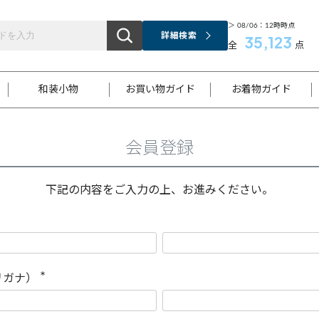
＞ 08/06：12時時点
詳細検索
35,123
全
点
和装小物
お買い物ガイド
お着物ガイド
会員登録
ス
お支払いについて
はじめてのお着物ガイド
新規会員登録
着物知識
スタッフブログ
サイズ案内
着物参考サイズ/採寸について
和色チャート集
お問い合わせ
処法
ご返品について
メールマガジンのご登録
着物販売方法について
関連サイト一覧
下記の内容をご入力の上、お進みください。
袋名古屋帯
黒留袖
帯締め
開き名
色留袖
帯揚げ
古屋帯
付下げ
帯締め
丸帯
色無地
作り帯
着物
配送について
商品ランクについて(当店基準)
帯揚げセット
ショール
小紋
浴衣
襦袢
和装コート
リガナ）
(
必
須