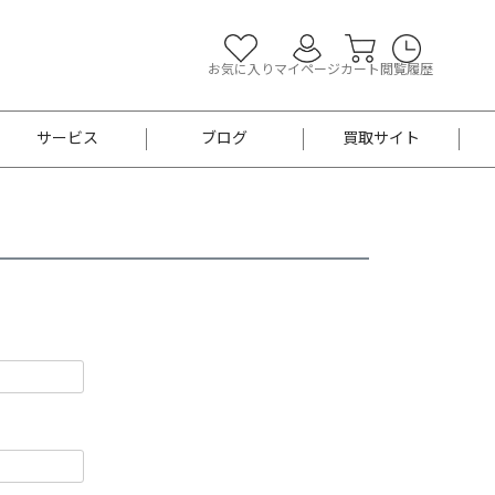
お気に入り
マイページ
カート
閲覧履歴
サービス
ブログ
買取サイト
よくあるご質問
お買い物診断
半幅帯
帯留め
お召
男性用帯
着物帯
新品
セット
袴
男性用