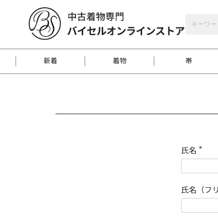
バイセルオンラインストア
会員登録
新着
着物
帯
お客様に届くまで
商品お取り寄せサービ
ご注文方法のご案内
お着物がにおう時の対
和装バッグ
訪問着
袋帯
名古屋帯
振袖
反物
梱包方法のご案内
氏名
(
必
須
江戸小紋
紬
)
氏名（フ