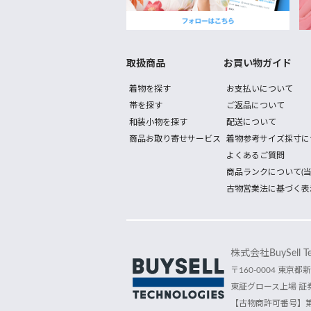
取扱商品
お買い物ガイド
着物を探す
お支払いについて
帯を探す
ご返品について
和装小物を探す
配送について
商品お取り寄せサービス
着物参考サイズ採寸に
よくあるご質問
商品ランクについて(当
古物営業法に基づく表
株式会社BuySell Tec
〒160-0004 東京都新
東証グロース上場 証券
【古物商許可番号】第30