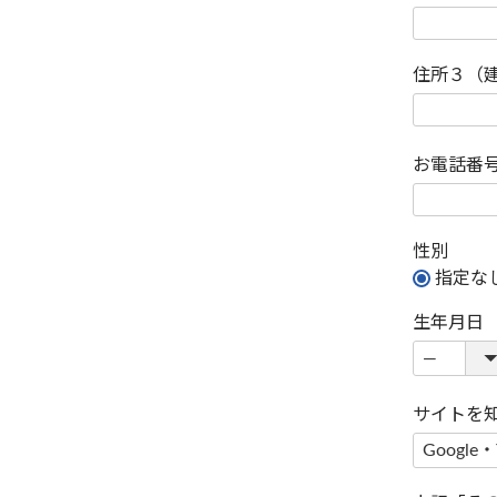
住所３（
お電話番
性別
指定な
生年月日
サイトを