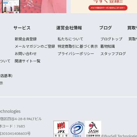
サービス
運営会社情報
ブログ
買取
新規会員登録
私たちについて
ブログトップ
買取
メールマガジンのご登録
特定商取引に基づく表示
着物知識
お問い合わせ
プライバシーポリシー
スタッフブログ
ついて
関連サイト一覧
店基準)
示
hnologies
宿区四谷4-28-8 PALTビル
コード：7685
1041408603号
©BuySell Technologies