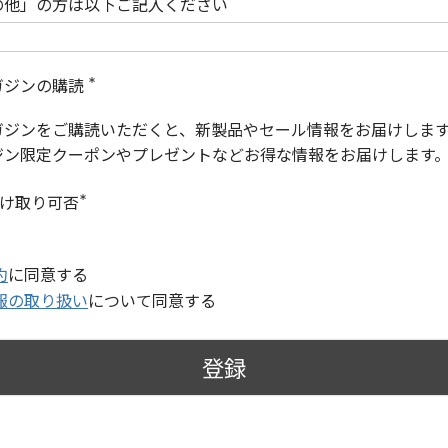
の他」の方は以下ご記入ください
ガジンの購読
(
必
ガジンをご購読いただくと、新製品やセール情報をお届けしま
須
)
ジン限定クーポンやプレゼントなどお得な情報をお届けします
受け取り可否
(
必
須
)
約
に同意する
報の取り扱い
について同意する
登録