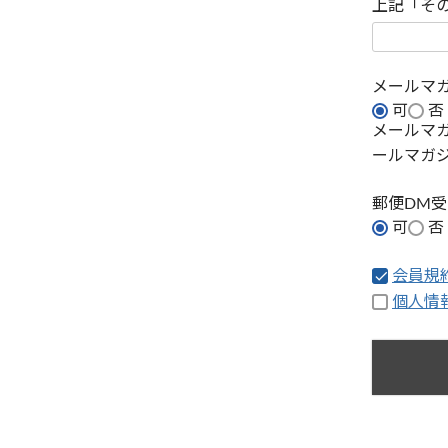
上記「そ
メールマ
可
否
メールマ
ールマガ
郵便DM
可
否
会員規
個人情