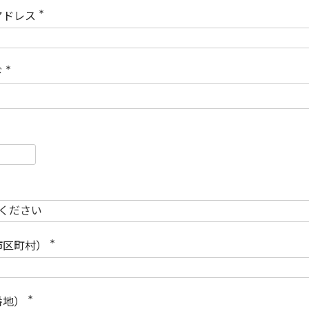
)
アドレス
(
必
須
)
ド
(
必
須
)
必
須
必
須
市区町村）
(
必
須
)
番地）