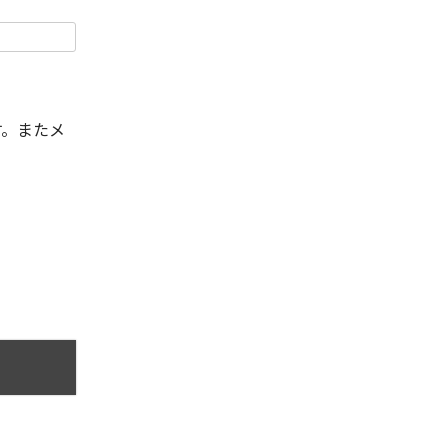
す。またメ
。