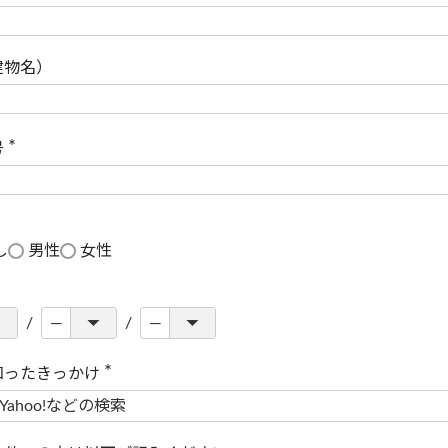
(
必
須
)
建物名）
号
(
必
須
)
し
男性
女性
知ったきっかけ
(
必
須
)