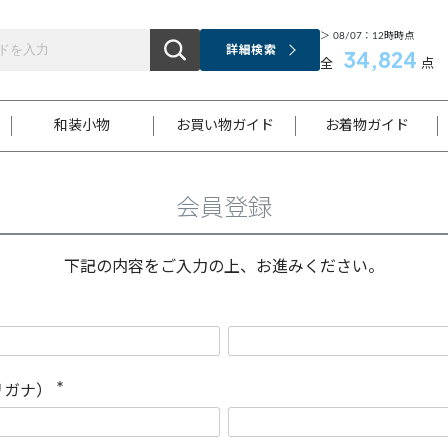
＞ 08/07：12時時点
詳細検索
34,824
全
点
和装小物
お買い物ガイド
お着物ガイド
会員登録
ス
お支払いについて
はじめてのお着物ガイド
新規会員登録
着物知識
スタッフブログ
サイズ案内
着物参考サイズ/採寸について
和色チャート集
お問い合わせ
処法
ご返品について
メールマガジンのご登録
着物販売方法について
関連サイト一覧
下記の内容をご入力の上、お進みください。
袋名古屋帯
黒留袖
帯締め
開き名
色留袖
帯揚げ
古屋帯
付下げ
帯締め
丸帯
色無地
作り帯
着物
配送について
商品ランクについて(当店基準)
帯揚げセット
ショール
小紋
浴衣
襦袢
和装コート
リガナ）
(
必
須