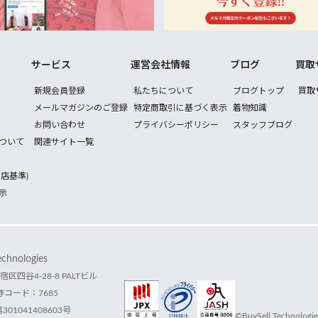
サービス
運営会社情報
ブログ
買取
新規会員登録
私たちについて
ブログトップ
買取
メールマガジンのご登録
特定商取引に基づく表示
着物知識
お問い合わせ
プライバシーポリシー
スタッフブログ
ついて
関連サイト一覧
店基準)
示
hnologies
宿区四谷4-28-8 PALTビル
コード：7685
1041408603号
©BuySell Technologies