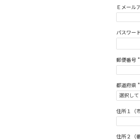
Ｅメール
パスワー
郵便番号
(
)
都道府県
(
)
住所１（
住所２（