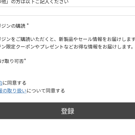
の他」の方は以下ご記入ください
ガジンの購読
(
必
ガジンをご購読いただくと、新製品やセール情報をお届けしま
須
)
ジン限定クーポンやプレゼントなどお得な情報をお届けします
受け取り可否
(
必
須
)
約
に同意する
報の取り扱い
について同意する
登録