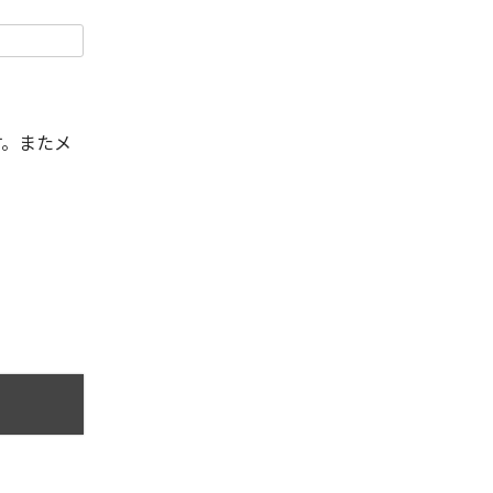
す。またメ
。