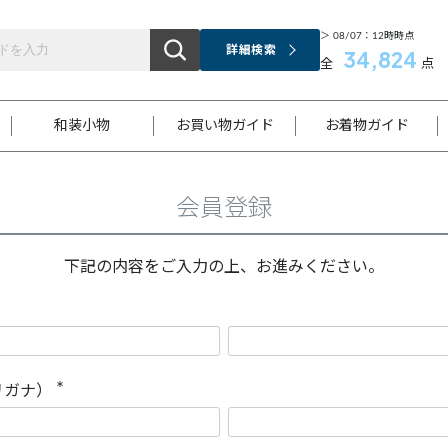
＞ 08/07：12時時点
詳細検索
34,824
全
点
和装小物
お買い物ガイド
お着物ガイド
会員登録
ス
お支払いについて
はじめてのお着物ガイド
新規会員登録
着物知識
スタッフブログ
サイズ案内
着物参考サイズ/採寸について
和色チャート集
お問い合わせ
処法
ご返品について
メールマガジンのご登録
着物販売方法について
関連サイト一覧
下記の内容をご入力の上、お進みください。
袋名古屋帯
黒留袖
帯締め
開き名
色留袖
帯揚げ
古屋帯
付下げ
帯締め
丸帯
色無地
作り帯
着物
配送について
商品ランクについて(当店基準)
帯揚げセット
ショール
小紋
浴衣
襦袢
和装コート
リガナ）
(
必
須