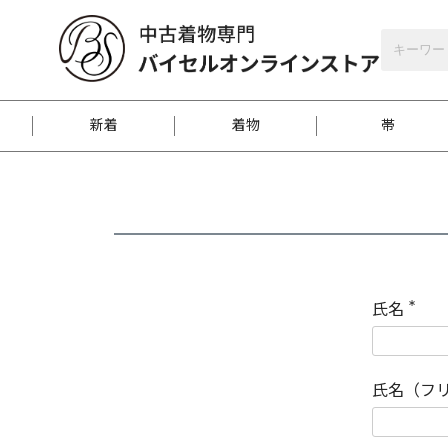
バイセルオンラインストア
会員登録
新着
着物
帯
お客様に届くまで
商品お取り寄せサービ
ご注文方法のご案内
お着物がにおう時の対
和装バッグ
訪問着
袋帯
名古屋帯
振袖
反物
梱包方法のご案内
氏名
(
必
須
江戸小紋
紬
)
氏名（フ