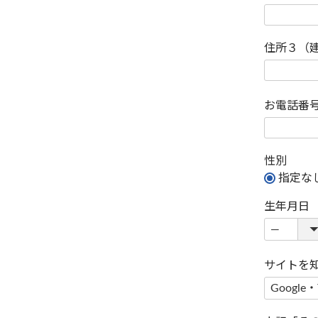
住所３（
お電話番
性別
指定な
生年月日
サイトを