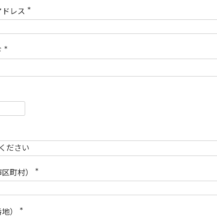
)
アドレス
(
必
須
)
ド
(
必
須
)
必
須
必
須
市区町村）
(
必
須
)
番地）