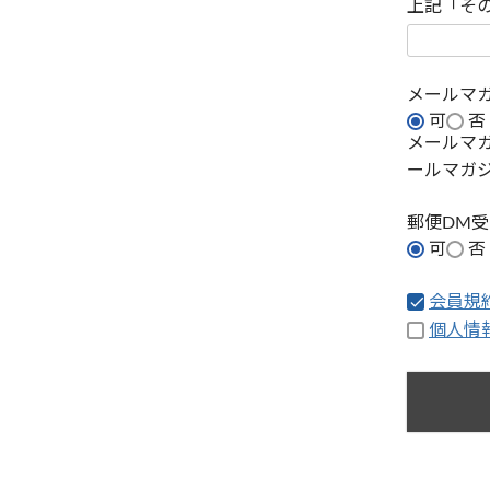
上記「そ
メールマ
可
否
メールマ
ールマガ
郵便DM
可
否
会員規
個人情