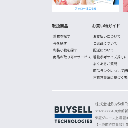
取扱商品
お買い物ガイド
着物を探す
お支払いについて
帯を探す
ご返品について
和装小物を探す
配送について
商品お取り寄せサービス
着物参考サイズ採寸に
よくあるご質問
商品ランクについて(当
古物営業法に基づく表
株式会社BuySell Tec
〒160-0004 東京都新
東証グロース上場 証券
【古物商許可番号】第30