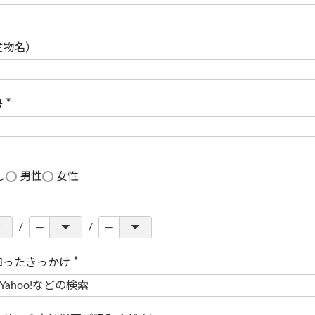
(
必
須
)
建物名）
号
(
必
須
)
し
男性
女性
知ったきっかけ
(
必
須
)