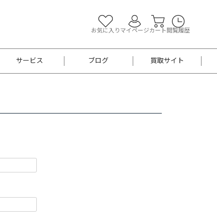
お気に入り
マイページ
カート
閲覧履歴
サービス
ブログ
買取サイト
よくあるご質問
お買い物診断
半幅帯
帯留め
お召
男性用帯
着物帯
新品
セット
袴
男性用