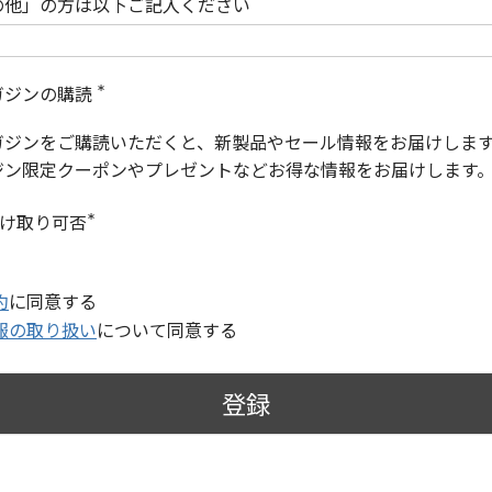
の他」の方は以下ご記入ください
ガジンの購読
(
必
ガジンをご購読いただくと、新製品やセール情報をお届けしま
須
)
ジン限定クーポンやプレゼントなどお得な情報をお届けします
受け取り可否
(
必
須
)
約
に同意する
報の取り扱い
について同意する
登録