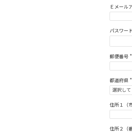
Ｅメール
パスワー
郵便番号
(
)
都道府県
(
)
住所１（
住所２（