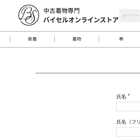
バイセルオンラインストア
会員登録
新着
着物
帯
お客様に届くまで
商品お取り寄せサービ
ご注文方法のご案内
お着物がにおう時の対
和装バッグ
訪問着
袋帯
名古屋帯
振袖
反物
梱包方法のご案内
氏名
(
必
須
江戸小紋
紬
)
氏名（フ