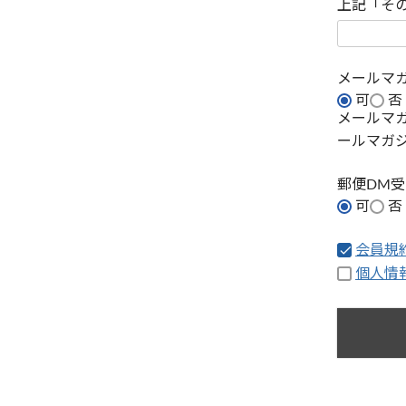
上記「そ
メールマ
可
否
メールマ
ールマガ
郵便DM
可
否
会員規
個人情