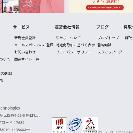
サービス
運営会社情報
ブログ
買取
新規会員登録
私たちについて
ブログトップ
買取
メールマガジンのご登録
特定商取引に基づく表示
着物知識
お問い合わせ
プライバシーポリシー
スタッフブログ
ついて
関連サイト一覧
店基準)
示
hnologies
宿区四谷4-28-8 PALTビル
コード：7685
1041408603号
©BuySell Technologies