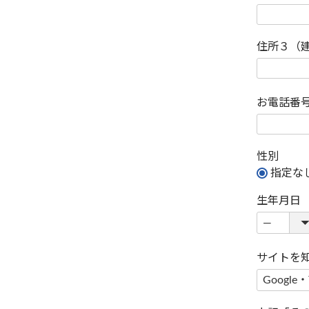
住所３（
お電話番
性別
指定な
生年月日
サイトを