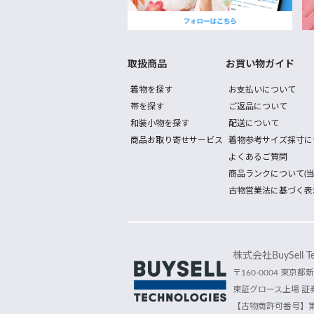
取扱商品
お買い物ガイド
着物を探す
お支払いについて
帯を探す
ご返品について
和装小物を探す
配送について
商品お取り寄せサービス
着物参考サイズ採寸に
よくあるご質問
商品ランクについて(当
古物営業法に基づく表
株式会社BuySell Tec
〒160-0004 東京都新
東証グロース上場 証券
【古物商許可番号】第30