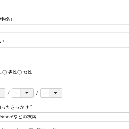
(
必
須
)
建物名）
号
(
必
須
)
し
男性
女性
知ったきっかけ
(
必
須
)