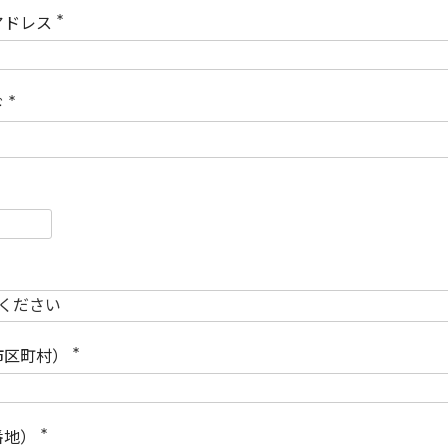
)
アドレス
(
必
須
)
ド
(
必
須
)
必
須
必
須
市区町村）
(
必
須
)
番地）