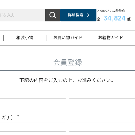
＞ 08/07：12時時点
詳細検索
34,824
全
点
和装小物
お買い物ガイド
お着物ガイド
会員登録
ス
お支払いについて
はじめてのお着物ガイド
新規会員登録
着物知識
スタッフブログ
サイズ案内
着物参考サイズ/採寸について
和色チャート集
お問い合わせ
処法
ご返品について
メールマガジンのご登録
着物販売方法について
関連サイト一覧
下記の内容をご入力の上、お進みください。
袋名古屋帯
黒留袖
帯締め
開き名
色留袖
帯揚げ
古屋帯
付下げ
帯締め
丸帯
色無地
作り帯
着物
配送について
商品ランクについて(当店基準)
帯揚げセット
ショール
小紋
浴衣
襦袢
和装コート
リガナ）
(
必
須