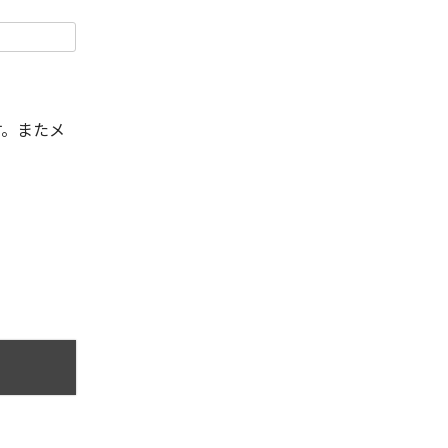
す。またメ
。