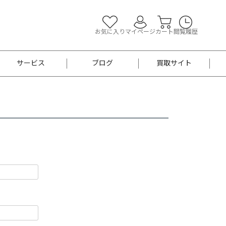
お気に入り
マイページ
カート
閲覧履歴
サービス
ブログ
買取サイト
よくあるご質問
お買い物診断
半幅帯
帯留め
お召
男性用帯
着物帯
新品
セット
袴
男性用