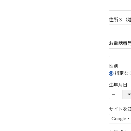
住所３（
お電話番
性別
指定な
生年月日
サイトを