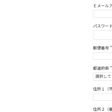
Ｅメール
パスワー
郵便番号
(
)
都道府県
(
)
住所１（
住所２（