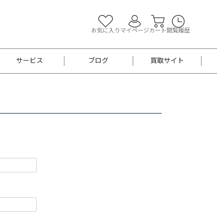
お気に入り
マイページ
カート
閲覧履歴
サービス
ブログ
買取サイト
よくあるご質問
お買い物診断
半幅帯
帯留め
お召
男性用帯
着物帯
新品
セット
袴
男性用