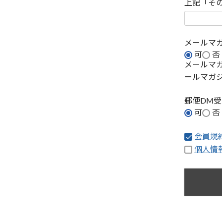
上記「そ
メールマ
可
否
メールマ
ールマガ
郵便DM
可
否
会員規
個人情