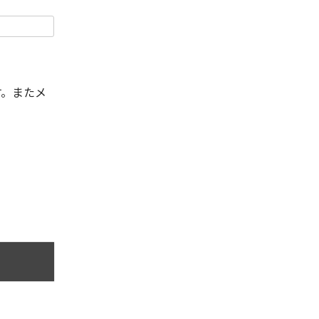
す。またメ
。