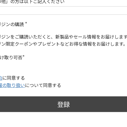
の他」の方は以下ご記入ください
ガジンの購読
(
必
ガジンをご購読いただくと、新製品やセール情報をお届けしま
須
)
ジン限定クーポンやプレゼントなどお得な情報をお届けします
受け取り可否
(
必
須
)
約
に同意する
報の取り扱い
について同意する
登録