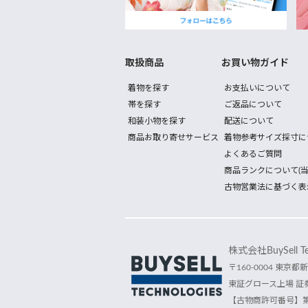
取扱商品
お買い物ガイド
着物を探す
お支払いについて
帯を探す
ご返品について
和装小物を探す
配送について
商品お取り寄せサービス
着物参考サイズ採寸に
よくあるご質問
商品ランクについて(当
古物営業法に基づく表
株式会社BuySell Tec
〒160-0004 東京都新
東証グロース上場 証券
【古物商許可番号】第30