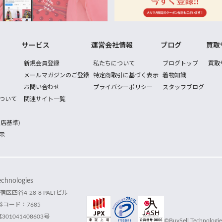
サービス
運営会社情報
ブログ
買取
新規会員登録
私たちについて
ブログトップ
買取
メールマガジンのご登録
特定商取引に基づく表示
着物知識
お問い合わせ
プライバシーポリシー
スタッフブログ
ついて
関連サイト一覧
店基準)
示
hnologies
宿区四谷4-28-8 PALTビル
コード：7685
1041408603号
©BuySell Technologies