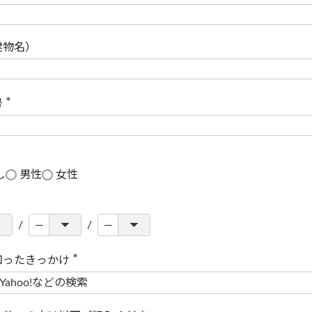
(
必
須
)
建物名）
号
(
必
須
)
し
男性
女性
知ったきっかけ
(
必
須
)