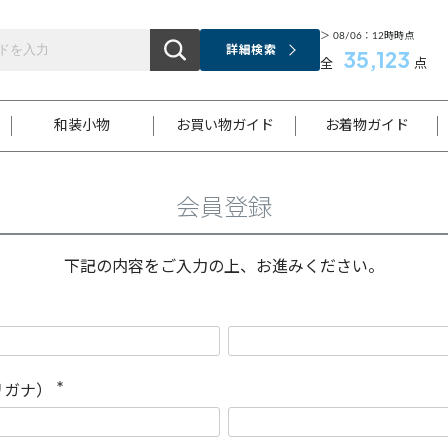
＞ 08/06：12時時点
詳細検索
35,123
全
点
和装小物
お買い物ガイド
お着物ガイド
会員登録
ス
お支払いについて
はじめてのお着物ガイド
新規会員登録
着物知識
スタッフブログ
サイズ案内
着物参考サイズ/採寸について
和色チャート集
お問い合わせ
処法
ご返品について
メールマガジンのご登録
着物販売方法について
関連サイト一覧
下記の内容をご入力の上、お進みください。
袋名古屋帯
黒留袖
帯締め
開き名
色留袖
帯揚げ
古屋帯
付下げ
帯締め
丸帯
色無地
作り帯
着物
配送について
商品ランクについて(当店基準)
帯揚げセット
ショール
小紋
浴衣
襦袢
和装コート
リガナ）
(
必
須