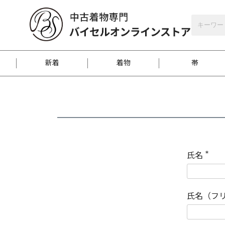
バイセルオンラインストア
会員登録
新着
着物
帯
お客様に届くまで
商品お取り寄せサービ
ご注文方法のご案内
お着物がにおう時の対
和装バッグ
訪問着
袋帯
名古屋帯
振袖
反物
梱包方法のご案内
氏名
(
必
須
江戸小紋
紬
)
氏名（フ