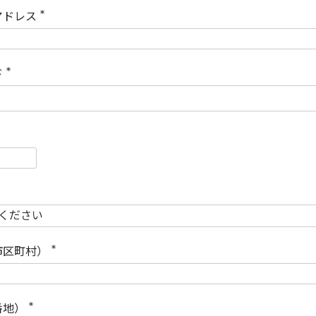
)
アドレス
(
必
須
)
ド
(
必
須
)
必
須
必
須
市区町村）
(
必
須
)
番地）