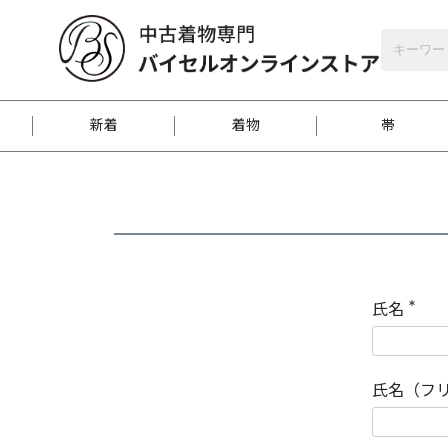
バイセルオンラインストア
会員登録
新着
着物
帯
お客様に届くまで
商品お取り寄せサービ
ご注文方法のご案内
お着物がにおう時の対
和装バッグ
訪問着
袋帯
名古屋帯
振袖
反物
梱包方法のご案内
氏名
(
必
須
江戸小紋
紬
)
氏名（フ