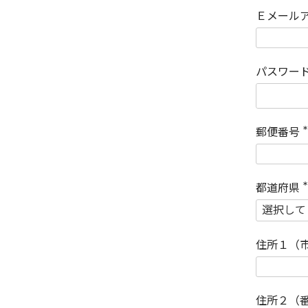
Ｅメール
パスワー
郵便番号
(
)
都道府県
(
)
住所１（
住所２（