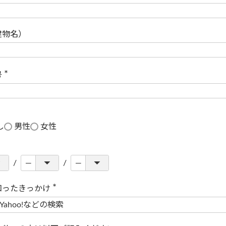
(
必
須
)
建物名）
号
(
必
須
)
し
男性
女性
知ったきっかけ
(
必
須
)