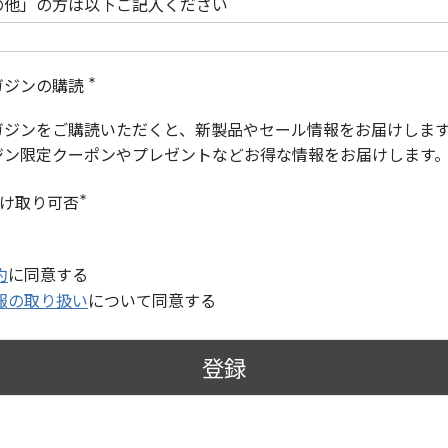
の他」の方は以下ご記入ください
ガジンの購読
(
必
ガジンをご購読いただくと、新製品やセール情報をお届けしま
須
)
ジン限定クーポンやプレゼントなどお得な情報をお届けします
受け取り可否
(
必
須
)
約
に同意する
報の取り扱い
について同意する
登録