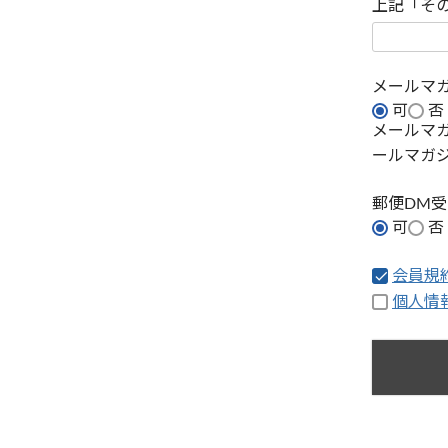
上記「そ
メールマ
可
否
メールマ
ールマガ
郵便DM
可
否
会員規
個人情