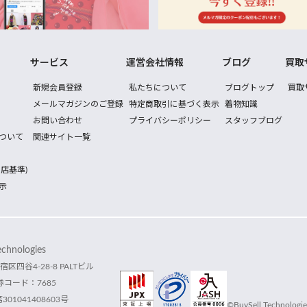
サービス
運営会社情報
ブログ
買取
新規会員登録
私たちについて
ブログトップ
買取
メールマガジンのご登録
特定商取引に基づく表示
着物知識
お問い合わせ
プライバシーポリシー
スタッフブログ
ついて
関連サイト一覧
店基準)
示
hnologies
宿区四谷4-28-8 PALTビル
コード：7685
1041408603号
©BuySell Technologies