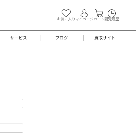
お気に入り
マイページ
カート
閲覧履歴
サービス
ブログ
買取サイト
よくあるご質問
お買い物診断
半幅帯
帯留め
お召
男性用帯
着物帯
新品
セット
袴
男性用