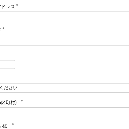
)
アドレス
(
必
須
)
ド
(
必
須
)
必
須
必
須
市区町村）
(
必
須
)
番地）