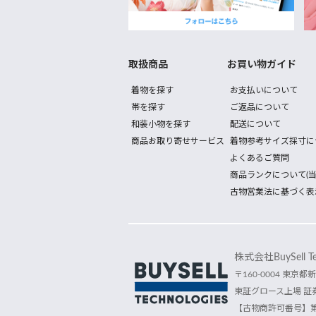
取扱商品
お買い物ガイド
着物を探す
お支払いについて
帯を探す
ご返品について
和装小物を探す
配送について
商品お取り寄せサービス
着物参考サイズ採寸に
よくあるご質問
商品ランクについて(当
古物営業法に基づく表
株式会社BuySell Tec
〒160-0004 東京都新
東証グロース上場 証券
【古物商許可番号】第30