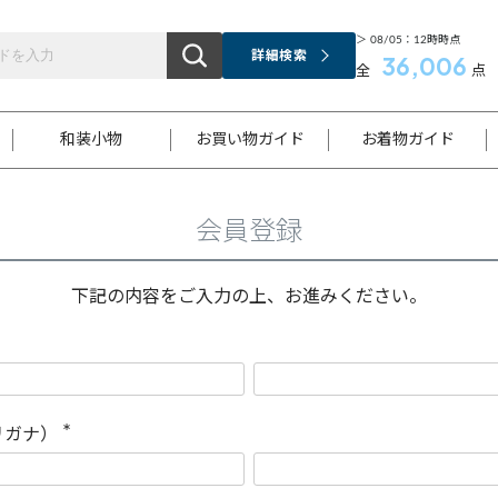
＞ 08/05：12時時点
詳細検索
36,006
全
点
和装小物
お買い物ガイド
お着物ガイド
会員登録
ス
お支払いについて
はじめてのお着物ガイド
新規会員登録
着物知識
スタッフブログ
サイズ案内
着物参考サイズ/採寸について
和色チャート集
お問い合わせ
処法
ご返品について
メールマガジンのご登録
着物販売方法について
関連サイト一覧
下記の内容をご入力の上、お進みください。
袋名古屋帯
黒留袖
帯締め
開き名
色留袖
帯揚げ
古屋帯
付下げ
帯締め
丸帯
色無地
作り帯
着物
配送について
商品ランクについて(当店基準)
帯揚げセット
ショール
小紋
浴衣
襦袢
和装コート
リガナ）
(
必
須