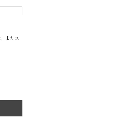
す。またメ
。