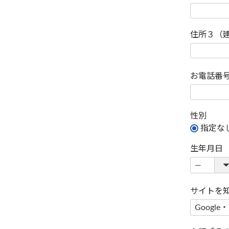
住所３（
お電話番
性別
指定な
生年月日
サイトを