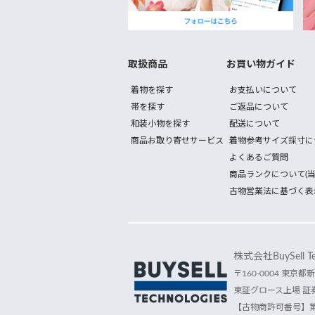
取扱商品
お買い物ガイド
着物を探す
お支払いについて
帯を探す
ご返品について
和装小物を探す
配送について
商品お取り寄せサービス
着物参考サイズ採寸に
よくあるご質問
商品ランクについて(当
古物営業法に基づく表
株式会社BuySell Tec
〒160-0004 東京都新
東証グロース上場 証券
【古物商許可番号】第30