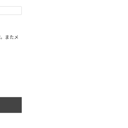
す。またメ
。