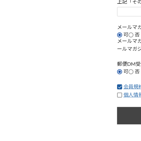
上記「そ
メールマ
可
否
メールマ
ールマガ
郵便DM
可
否
会員規
個人情