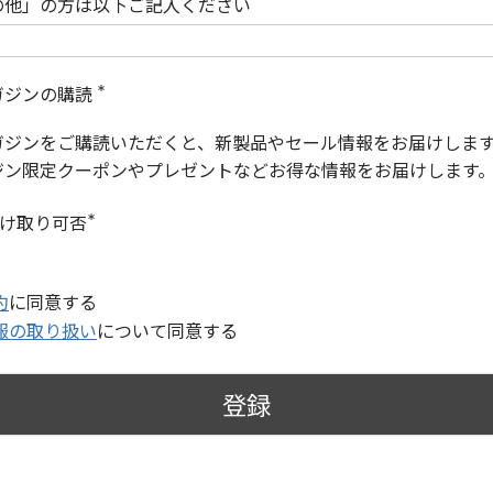
の他」の方は以下ご記入ください
ガジンの購読
(
必
ガジンをご購読いただくと、新製品やセール情報をお届けしま
須
)
ジン限定クーポンやプレゼントなどお得な情報をお届けします
受け取り可否
(
必
須
)
約
に同意する
報の取り扱い
について同意する
登録