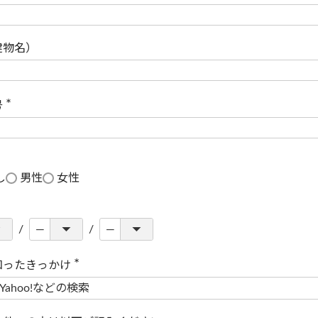
(
必
須
)
建物名）
号
(
必
須
)
し
男性
女性
知ったきっかけ
(
必
須
)