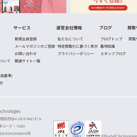
サービス
運営会社情報
ブログ
買取
新規会員登録
私たちについて
ブログトップ
買取
メールマガジンのご登録
特定商取引に基づく表示
着物知識
お問い合わせ
プライバシーポリシー
スタッフブログ
ついて
関連サイト一覧
店基準)
示
hnologies
宿区四谷4-28-8 PALTビル
コード：7685
1041408603号
©BuySell Technologies