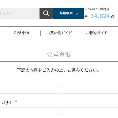
＞ 08/07：12時時点
詳細検索
34,824
全
点
和装小物
お買い物ガイド
お着物ガイド
会員登録
ス
お支払いについて
はじめてのお着物ガイド
新規会員登録
着物知識
スタッフブログ
サイズ案内
着物参考サイズ/採寸について
和色チャート集
お問い合わせ
処法
ご返品について
メールマガジンのご登録
着物販売方法について
関連サイト一覧
下記の内容をご入力の上、お進みください。
袋名古屋帯
黒留袖
帯締め
開き名
色留袖
帯揚げ
古屋帯
付下げ
帯締め
丸帯
色無地
作り帯
着物
配送について
商品ランクについて(当店基準)
帯揚げセット
ショール
小紋
浴衣
襦袢
和装コート
リガナ）
(
必
須