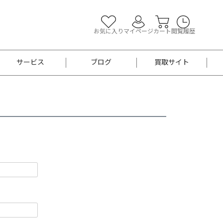
お気に入り
マイページ
カート
閲覧履歴
サービス
ブログ
買取サイト
よくあるご質問
お買い物診断
半幅帯
帯留め
お召
男性用帯
着物帯
新品
セット
袴
男性用