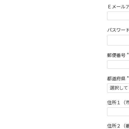
Ｅメール
パスワー
郵便番号
(
)
都道府県
(
)
住所１（
住所２（