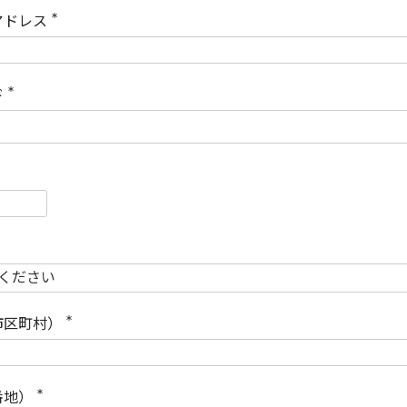
)
アドレス
(
必
須
)
ド
(
必
須
)
必
須
必
須
市区町村）
(
必
須
)
番地）