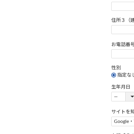
住所３（
お電話番
性別
指定な
生年月日
サイトを