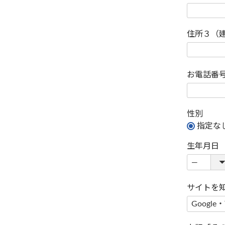
住所３（
お電話番
性別
指定な
生年月日
サイトを