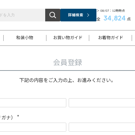
＞ 08/07：12時時点
詳細検索
34,824
全
点
和装小物
お買い物ガイド
お着物ガイド
会員登録
ス
お支払いについて
はじめてのお着物ガイド
新規会員登録
着物知識
スタッフブログ
サイズ案内
着物参考サイズ/採寸について
和色チャート集
お問い合わせ
処法
ご返品について
メールマガジンのご登録
着物販売方法について
関連サイト一覧
下記の内容をご入力の上、お進みください。
袋名古屋帯
黒留袖
帯締め
開き名
色留袖
帯揚げ
古屋帯
付下げ
帯締め
丸帯
色無地
作り帯
着物
配送について
商品ランクについて(当店基準)
帯揚げセット
ショール
小紋
浴衣
襦袢
和装コート
リガナ）
(
必
須