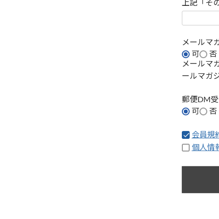
上記「そ
メールマ
可
否
メールマ
ールマガ
郵便DM
可
否
会員規
個人情