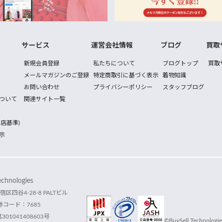
サービス
運営会社情報
ブログ
買取
新規会員登録
私たちについて
ブログトップ
買取
メールマガジンのご登録
特定商取引に基づく表示
着物知識
お問い合わせ
プライバシーポリシー
スタッフブログ
ついて
関連サイト一覧
店基準)
示
hnologies
宿区四谷4-28-8 PALTビル
コード：7685
1041408603号
©BuySell Technologies