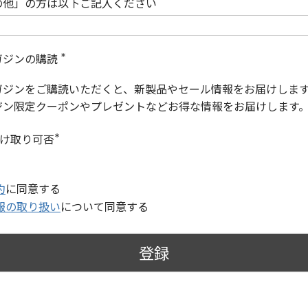
の他」の方は以下ご記入ください
ガジンの購読
(
必
ガジンをご購読いただくと、新製品やセール情報をお届けしま
須
)
ジン限定クーポンやプレゼントなどお得な情報をお届けします
受け取り可否
(
必
須
)
約
に同意する
報の取り扱い
について同意する
登録