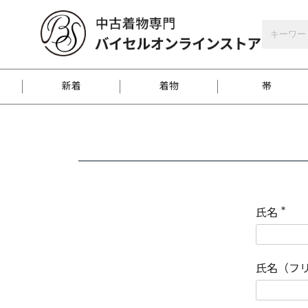
バイセルオンラインストア
会員登録
新着
着物
帯
お客様に届くまで
商品お取り寄せサービ
ご注文方法のご案内
お着物がにおう時の対
和装バッグ
訪問着
袋帯
名古屋帯
振袖
反物
梱包方法のご案内
氏名
(
必
須
江戸小紋
紬
)
氏名（フ