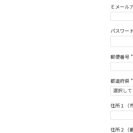
Ｅメール
パスワー
郵便番号
(
)
都道府県
(
)
住所１（
住所２（