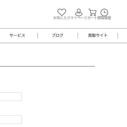
お気に入り
マイページ
カート
閲覧履歴
サービス
ブログ
買取サイト
よくあるご質問
お買い物診断
半幅帯
帯留め
お召
男性用帯
着物帯
新品
セット
袴
男性用