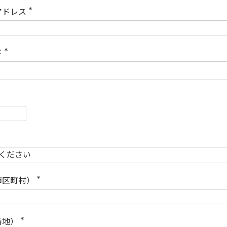
)
アドレス
(
必
須
)
ド
(
必
須
)
必
須
必
須
市区町村）
(
必
須
)
番地）