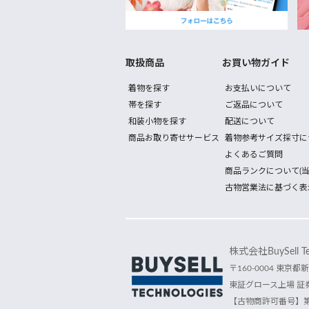
取扱商品
お買い物ガイド
着物を探す
お支払いについて
帯を探す
ご返品について
和装小物を探す
配送について
商品お取り寄せサービス
着物参考サイズ採寸に
よくあるご質問
商品ランクについて(当
古物営業法に基づく表
株式会社BuySell Tec
〒160-0004 東京都新
東証グロース上場 証券
【古物商許可番号】第30