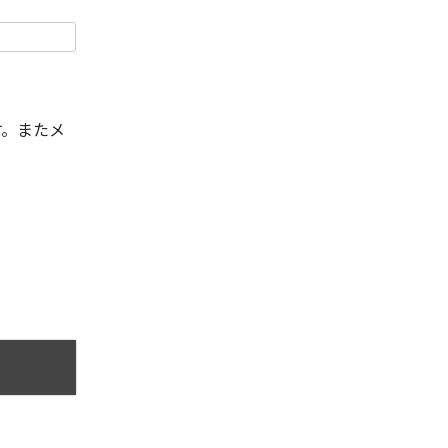
す。またメ
。