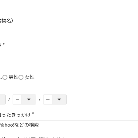
(
必
須
)
建物名）
号
(
必
須
)
し
男性
女性
知ったきっかけ
(
必
須
)