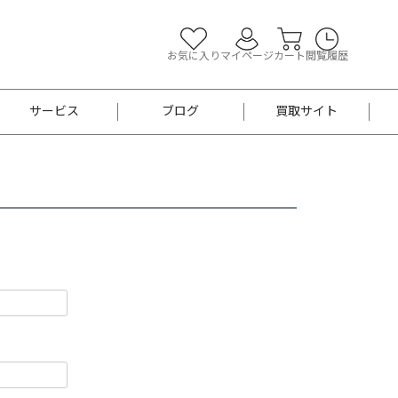
お気に入り
マイページ
カート
閲覧履歴
サービス
ブログ
買取サイト
よくあるご質問
お買い物診断
半幅帯
帯留め
お召
男性用帯
着物帯
新品
セット
袴
男性用