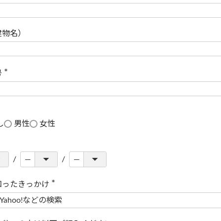
(
必
須
)
建物名）
号
(
必
須
)
し
男性
女性
知ったきっかけ
(
必
須
)