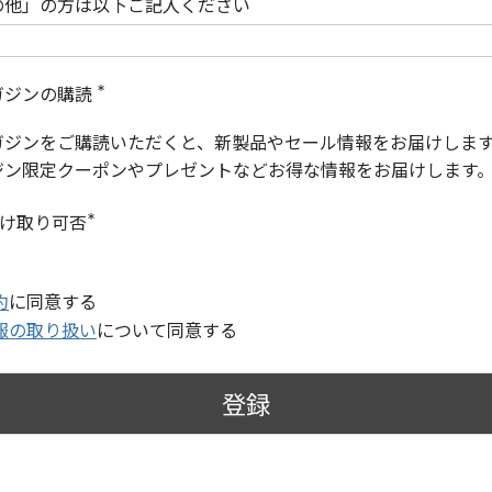
の他」の方は以下ご記入ください
ガジンの購読
(
必
ガジンをご購読いただくと、新製品やセール情報をお届けしま
須
)
ジン限定クーポンやプレゼントなどお得な情報をお届けします
受け取り可否
(
必
須
)
約
に同意する
報の取り扱い
について同意する
登録