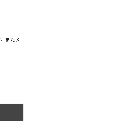
す。またメ
。