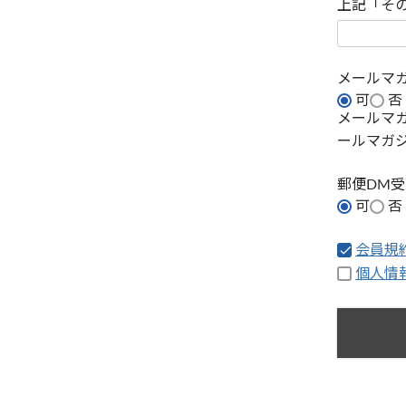
上記「そ
メールマ
可
否
メールマ
ールマガ
郵便DM
可
否
会員規
個人情