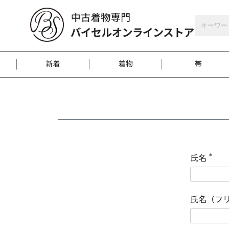
バイセルオンラインストア
会員登録
新着
着物
帯
お客様に届くまで
商品お取り寄せサービ
ご注文方法のご案内
お着物がにおう時の対
和装バッグ
訪問着
袋帯
名古屋帯
振袖
反物
梱包方法のご案内
氏名
(
必
須
江戸小紋
紬
)
氏名（フ