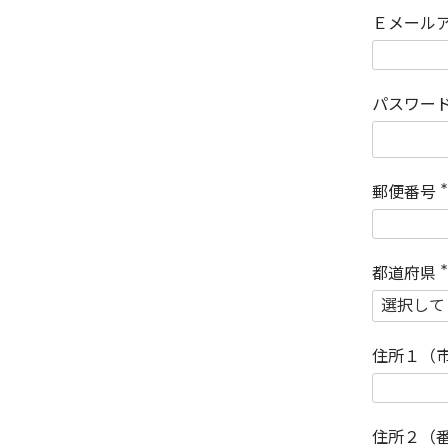
Ｅメール
パスワー
郵便番号
(
)
都道府県
(
)
住所１（
住所２（