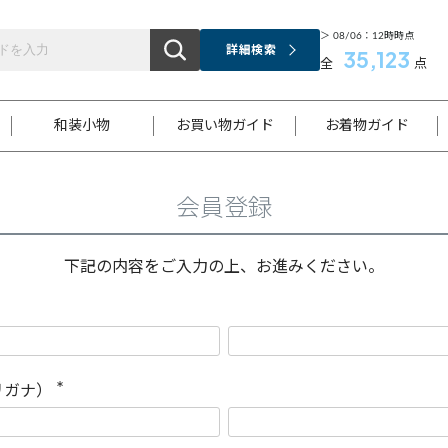
＞ 08/06：12時時点
詳細検索
35,123
全
点
和装小物
お買い物ガイド
お着物ガイド
会員登録
ス
お支払いについて
はじめてのお着物ガイド
新規会員登録
着物知識
スタッフブログ
サイズ案内
着物参考サイズ/採寸について
和色チャート集
お問い合わせ
処法
ご返品について
メールマガジンのご登録
着物販売方法について
関連サイト一覧
下記の内容をご入力の上、お進みください。
袋名古屋帯
黒留袖
帯締め
開き名
色留袖
帯揚げ
古屋帯
付下げ
帯締め
丸帯
色無地
作り帯
着物
配送について
商品ランクについて(当店基準)
帯揚げセット
ショール
小紋
浴衣
襦袢
和装コート
リガナ）
(
必
須