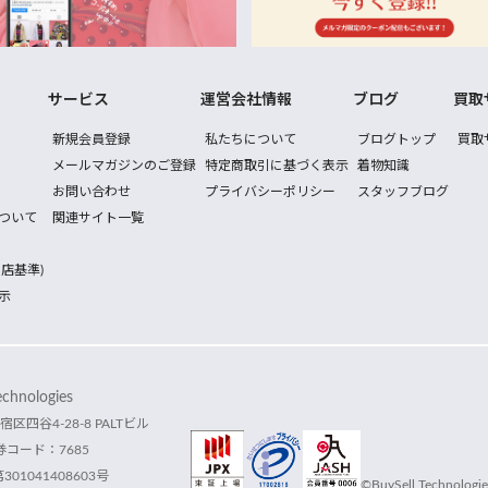
サービス
運営会社情報
ブログ
買取
新規会員登録
私たちについて
ブログトップ
買取
メールマガジンのご登録
特定商取引に基づく表示
着物知識
お問い合わせ
プライバシーポリシー
スタッフブログ
ついて
関連サイト一覧
店基準)
示
hnologies
宿区四谷4-28-8 PALTビル
コード：7685
1041408603号
©BuySell Technologies