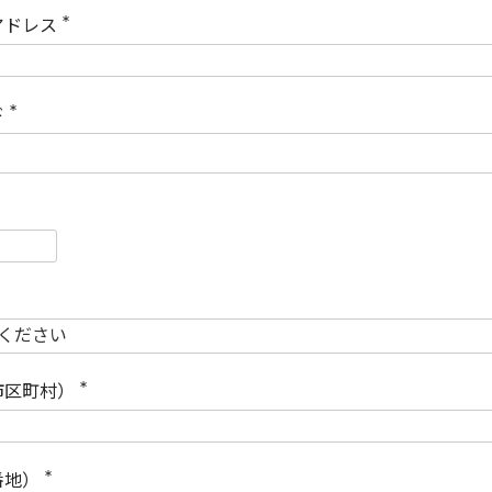
)
アドレス
(
必
須
)
ド
(
必
須
)
必
須
必
須
市区町村）
(
必
須
)
番地）