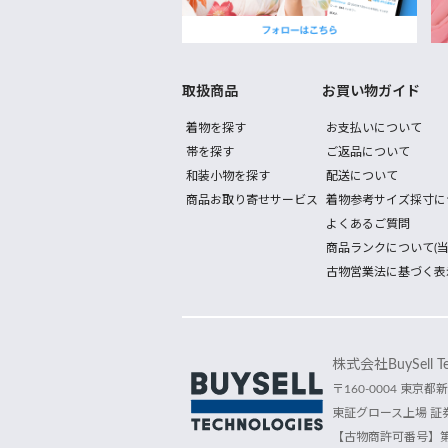
取扱商品
お買い物ガイド
着物を探す
お支払いについて
帯を探す
ご返品について
和装小物を探す
配送について
商品お取り寄せサービス
着物参考サイズ採寸に
よくあるご質問
商品ランクについて(当
古物営業法に基づく表
株式会社BuySell Tec
〒160-0004 東京都新
東証グロース上場 証券
【古物商許可番号】第30