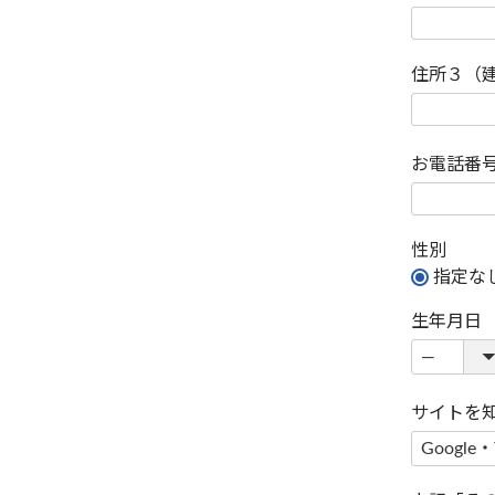
住所３（
お電話番
性別
指定な
生年月日
サイトを