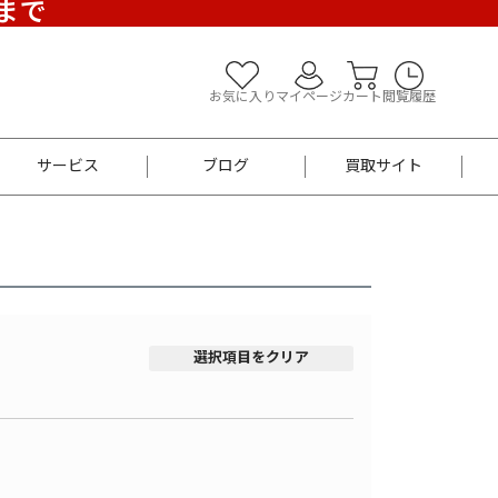
)まで
お気に入り
マイページ
カート
閲覧履歴
サービス
ブログ
買取サイト
よくあるご質問
お買い物診断
半幅帯
帯留め
お召
男性用帯
着物帯
新品
セット
選択項目をクリア
袴
男性用