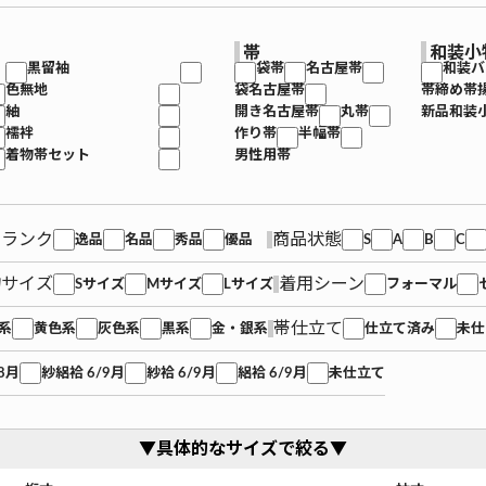
帯
和装小
黒留袖
袋帯
名古屋帯
和装バ
色無地
袋名古屋帯
帯締め帯
紬
開き名古屋帯
丸帯
新品和装
襦袢
作り帯
半幅帯
着物帯セット
男性用帯
品ランク
商品状態
逸品
名品
秀品
優品
S
A
B
C
物サイズ
着用シーン
Sサイズ
Mサイズ
Lサイズ
フォーマル
帯仕立て
系
黄色系
灰色系
黒系
金・銀系
仕立て済み
未仕
8月
紗絽袷 6/9月
紗袷 6/9月
絽袷 6/9月
未仕立て
▼具体的なサイズで絞る▼