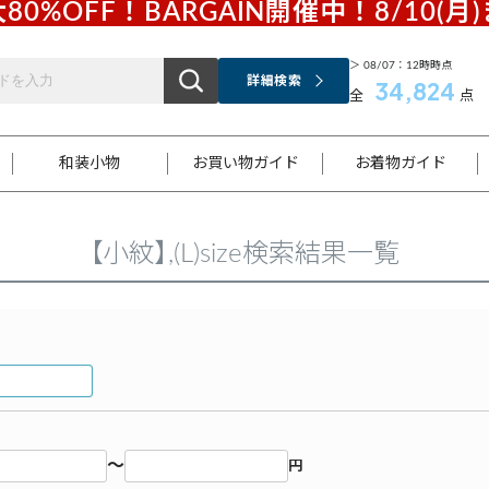
80%OFF！BARGAIN開催中！8/10(月
＞ 08/07：12時時点
詳細検索
34,824
全
点
和装小物
お買い物ガイド
お着物ガイド
【小紋】,(L)size検索結果一覧
ス
お支払いについて
はじめてのお着物ガイド
新規会員登録
着物知識
スタッフブログ
サイズ案内
着物参考サイズ/採寸について
和色チャート集
お問い合わせ
処法
ご返品について
メールマガジンのご登録
着物販売方法について
関連サイト一覧
袋名古屋帯
黒留袖
帯締め
開き名
色留袖
帯揚げ
古屋帯
付下げ
帯締め
丸帯
色無地
作り帯
着物
配送について
商品ランクについて(当店基準)
帯揚げセット
ショール
小紋
浴衣
襦袢
和装コート
～
円