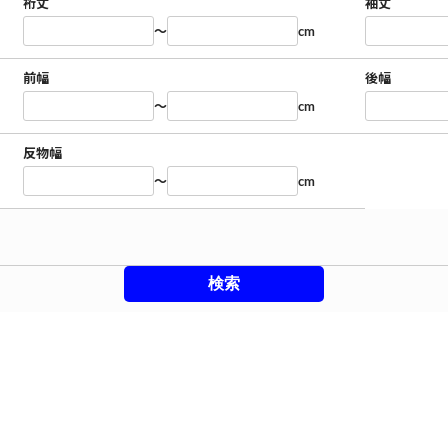
裄丈
袖丈
～
cm
前幅
後幅
～
cm
反物幅
～
cm