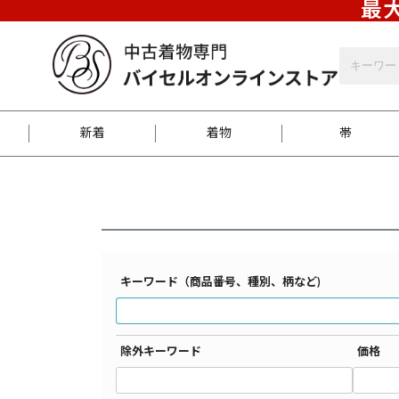
最大
バイセルオンラインストア
【小紋】,(L)size検索結果一覧
新着
着物
帯
お客様に届くまで
商品お取り寄せサービ
ご注文方法のご案内
お着物がにおう時の対
和装バッグ
訪問着
袋帯
名古屋帯
振袖
反物
梱包方法のご案内
キーワード（商品番号、種別、柄など)
江戸小紋
紬
除外キーワード
価格