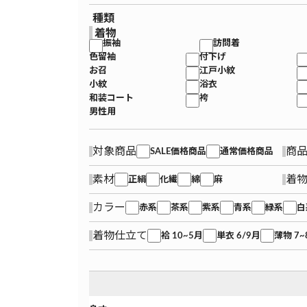
種類
着物
振袖
訪問着
色留袖
付下げ
お召
江戸小紋
小紋
浴衣
和装コート
袴
男性用
対象商品
商
SALE価格商品
通常価格商品
素材
着
正絹
化繊
綿
麻
カラー
赤系
茶系
紫系
青系
緑系
白
着物仕立て
袷 10~5月
単衣 6/9月
薄物 7~