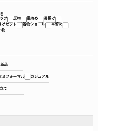
物
ッグ
反物
帯締め
帯揚げ
揚げセット
着物ショール
帯留め
小物
新品
セミフォーマル
カジュアル
立て