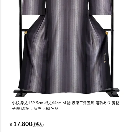
小紋 身丈159.5cm 裄丈64cm M 袷 坂東三津五郎 落款あり 菱格
子 縞 ぼかし 灰色 正絹 名品
17,800
￥
(税込)