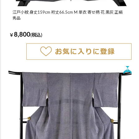
江戸小紋 身丈159cm 裄丈66.5cm M 単衣 寄せ柄 花 黒灰 正絹
秀品
8,800
￥
(税込)
New