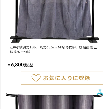
江戸小紋 身丈158cm 裄丈65.5cm M 袷 落款あり 鮫 縮緬 紫 正
絹 秀品 一つ紋
6,800
￥
(税込)
New