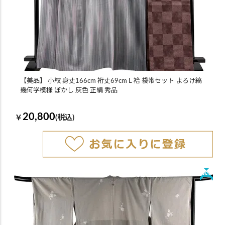
【美品】 小紋 身丈166cm 裄丈69cm L 袷 袋帯セット よろけ縞
幾何学模様 ぼかし 灰色 正絹 秀品
20,800
￥
(税込)
New