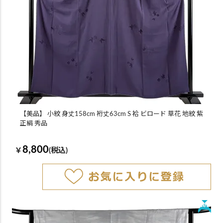
【美品】 小紋 身丈158cm 裄丈63cm S 袷 ビロード 草花 地紋 紫
正絹 秀品
8,800
￥
(税込)
New