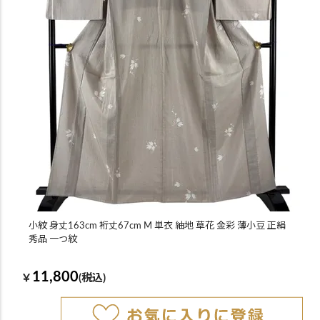
小紋 身丈163cm 裄丈67cm M 単衣 紬地 草花 金彩 薄小豆 正絹
秀品 一つ紋
11,800
￥
(税込)