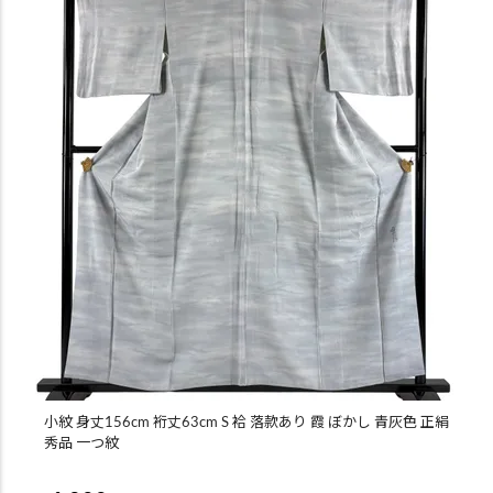
小紋 身丈156cm 裄丈63cm S 袷 落款あり 霞 ぼかし 青灰色 正絹
秀品 一つ紋