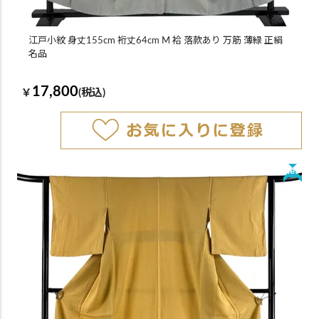
江戸小紋 身丈155cm 裄丈64cm M 袷 落款あり 万筋 薄緑 正絹
名品
17,800
￥
(税込)
New