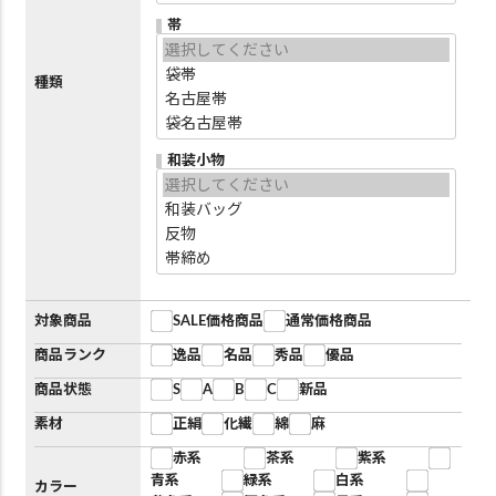
帯
種類
和装小物
対象商品
SALE価格商品
通常価格商品
商品ランク
逸品
名品
秀品
優品
商品状態
S
A
B
C
新品
素材
正絹
化繊
綿
麻
赤系
茶系
紫系
青系
緑系
白系
カラー