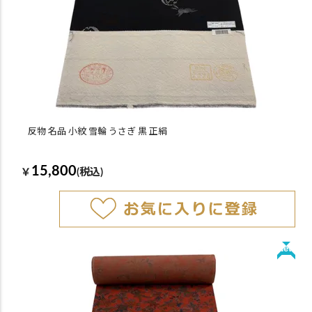
反物 名品 小紋 雪輪 うさぎ 黒 正絹
15,800
￥
(税込)
New