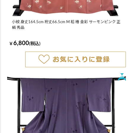
小紋 身丈164.5cm 裄丈66.5cm M 袷 椿 金彩 サーモンピンク 正
絹 秀品
6,800
￥
(税込)
New