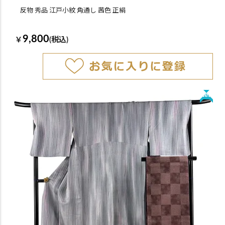
反物 秀品 江戸小紋 角通し 茜色 正絹
9,800
￥
(税込)
New