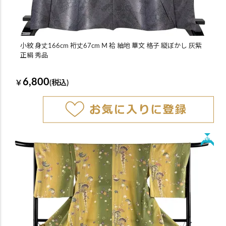
小紋 身丈166cm 裄丈67cm M 袷 紬地 華文 格子 縦ぼかし 灰紫
正絹 秀品
6,800
￥
(税込)
New