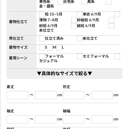
黄色系
灰色系
黒系
金・銀系
袷 10~5月
単衣 6/9月
薄物 7~8月
紗絽袷 6/9月
着物仕立て
紗袷 6/9月
絽袷 6/9月
未仕立て
帯仕立て
仕立て済み
未仕立て
着物サイズ
S
M
L
フォーマル
セミフォーマル
着用シーン
カジュアル
▼具体的なサイズで絞る▼
身丈
裄丈
～
cm
～
cm
袖丈
袖幅
～
cm
～
cm