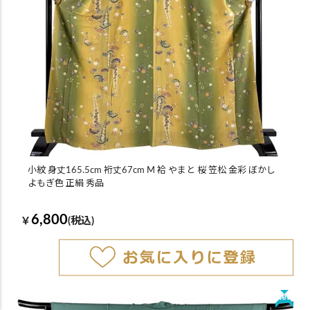
小紋 身丈165.5cm 裄丈67cm M 袷 やまと 桜 笠松 金彩 ぼかし
よもぎ色 正絹 秀品
6,800
￥
(税込)
New