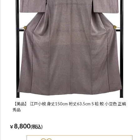
【美品】 江戸小紋 身丈150cm 裄丈63.5cm S 袷 鮫 小豆色 正絹
秀品
8,800
￥
(税込)