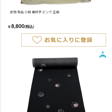
反物 秀品 小紋 幾何学 ピンク 正絹
8,800
￥
(税込)
New