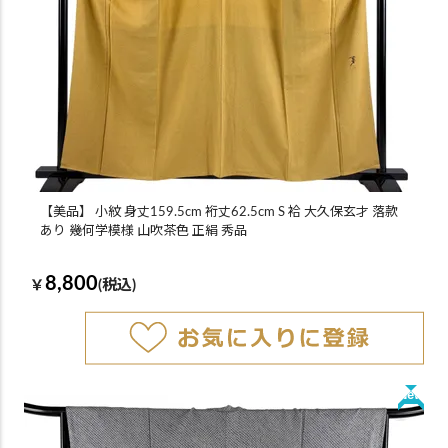
【美品】 小紋 身丈159.5cm 裄丈62.5cm S 袷 大久保玄才 落款
あり 幾何学模様 山吹茶色 正絹 秀品
8,800
￥
(税込)
New