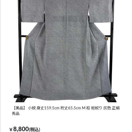
【美品】 小紋 身丈159.5cm 裄丈65.5cm M 袷 総絞り 灰色 正絹
秀品
8,800
￥
(税込)