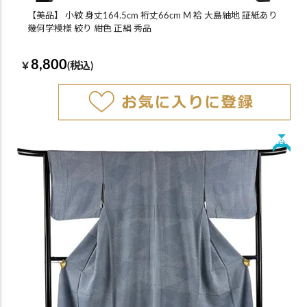
【美品】 小紋 身丈164.5cm 裄丈66cm M 袷 大島紬地 証紙あり
幾何学模様 絞り 紺色 正絹 秀品
8,800
￥
(税込)
New