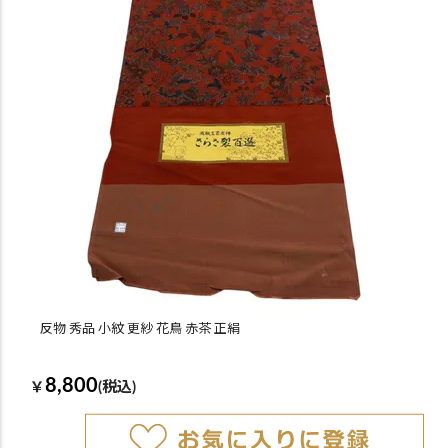
反物 秀品 小紋 更紗 花鳥 赤茶 正絹
8,800
￥
(税込)