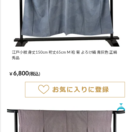
江戸小紋 身丈150cm 裄丈65cm M 袷 菊 よろけ縞 青灰色 正絹
秀品
6,800
￥
(税込)
New