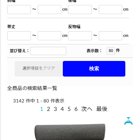
前幅
後幅
～
cm
～
cm
帯丈
反物幅
～
cm
～
cm
件
並び替え：
表示数：
選択項目をクリア
全商品の検索結果一覧
3142 件中 1 - 80 件表示
1
2
3
4
5
6
次へ
最後
New