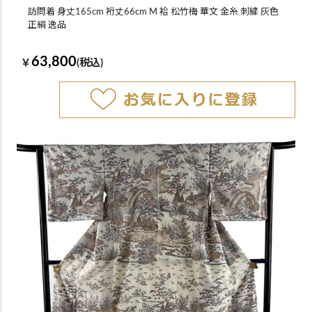
訪問着 身丈165cm 裄丈66cm M 袷 松竹梅 華文 金糸 刺繍 灰色
正絹 逸品
63,800
￥
(税込)