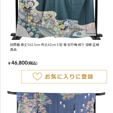
訪問着 身丈162.5cm 裄丈62cm S 袷 菊 松竹梅 絞り 深緑 正絹
逸品
46,800
￥
(税込)