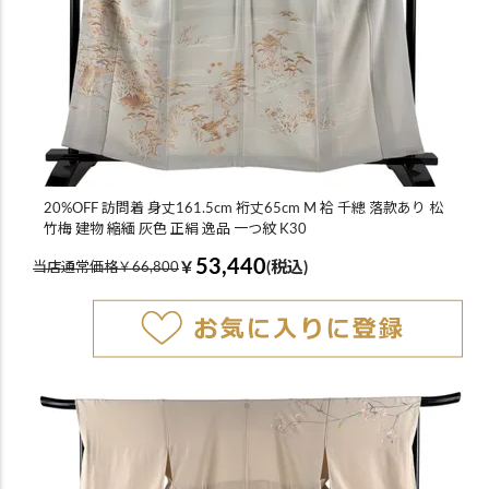
20%OFF 訪問着 身丈161.5cm 裄丈65cm M 袷 千總 落款あり 松
竹梅 建物 縮緬 灰色 正絹 逸品 一つ紋 K30
53,440
￥
(税込)
当店通常価格￥66,800