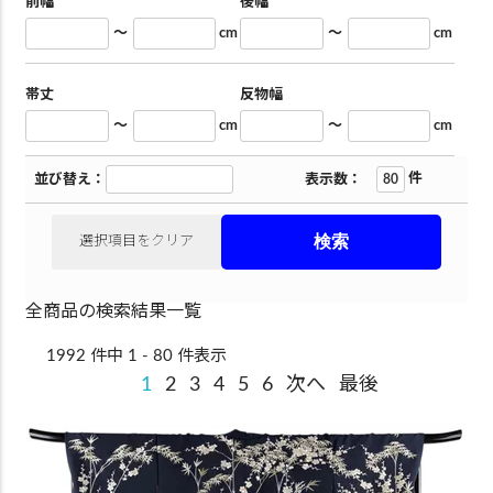
前幅
後幅
～
cm
～
cm
帯丈
反物幅
～
cm
～
cm
件
並び替え：
表示数：
選択項目をクリア
全商品の検索結果一覧
1992 件中 1 - 80 件表示
1
2
3
4
5
6
次へ
最後