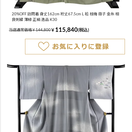
20%OFF 訪問着 身丈162cm 裄丈67.5cm L 袷 枝梅 冊子 金糸 相
良刺繍 薄緑 正絹 逸品 K30
115,840
￥
(税込)
当店通常価格￥144,800