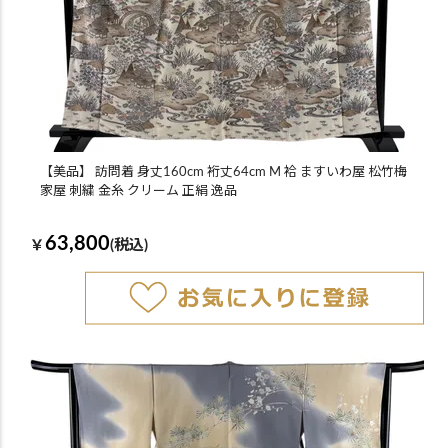
【美品】 訪問着 身丈160cm 裄丈64cm M 袷 ますいわ屋 松竹梅
家屋 刺繍 金糸 クリーム 正絹 逸品
63,800
￥
(税込)