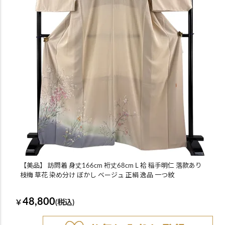
【美品】 訪問着 身丈166cm 裄丈68cm L 袷 稲手明仁 落款あり
枝梅 草花 染め分け ぼかし ベージュ 正絹 逸品 一つ紋
48,800
￥
(税込)