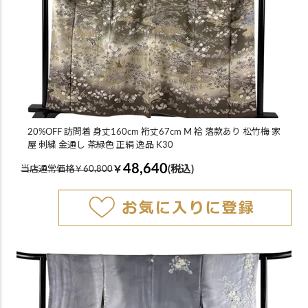
20%OFF 訪問着 身丈160cm 裄丈67cm M 袷 落款あり 松竹梅 家
屋 刺繍 金通し 茶緑色 正絹 逸品 K30
48,640
￥
(税込)
当店通常価格￥60,800