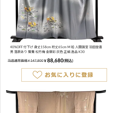
40%OFF 付下げ 身丈158cm 裄丈65cm M 袷 人間国宝 羽田登喜
男 落款あり 鴛鴦 松竹梅 金銀彩 灰色 正絹 逸品 K30
88,680
￥
(税込)
当店通常価格￥147,800