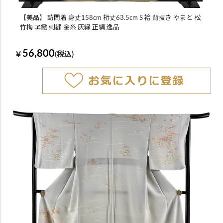
【美品】 訪問着 身丈158cm 裄丈63.5cm S 袷 背抜き やまと 松
竹梅 ヱ霞 刺繍 金糸 灰緑 正絹 逸品
56,800
￥
(税込)