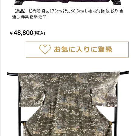
【美品】 訪問着 身丈175cm 裄丈68.5cm L 袷 松竹梅 波 絞り 金
通し 赤紫 正絹 逸品
48,800
￥
(税込)