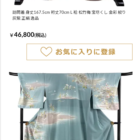
訪問着 身丈167.5cm 裄丈70cm L 袷 松竹梅 宝尽くし 金彩 絞り
灰紫 正絹 逸品
46,800
￥
(税込)