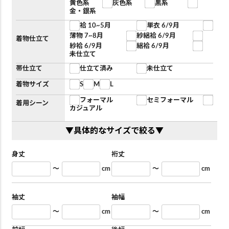
黄色系
灰色系
黒系
金・銀系
袷 10~5月
単衣 6/9月
薄物 7~8月
紗絽袷 6/9月
着物仕立て
紗袷 6/9月
絽袷 6/9月
未仕立て
帯仕立て
仕立て済み
未仕立て
着物サイズ
S
M
L
フォーマル
セミフォーマル
着用シーン
カジュアル
▼具体的なサイズで絞る▼
身丈
裄丈
～
cm
～
cm
袖丈
袖幅
～
cm
～
cm