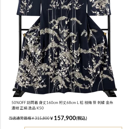
50%OFF 訪問着 身丈160cm 裄丈68cm L 袷 枝梅 笹 刺繍 金糸
濃紺 正絹 逸品 K50
157,900
￥
(税込)
当店通常価格￥315,800