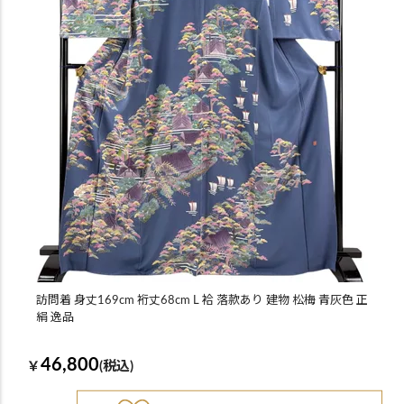
訪問着 身丈169cm 裄丈68cm L 袷 落款あり 建物 松梅 青灰色 正
絹 逸品
46,800
￥
(税込)