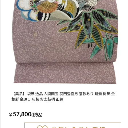
【美品】 袋帯 逸品 人間国宝 羽田登喜男 落款あり 鴛鴦 梅笹 金
銀彩 金通し 灰桜 お太鼓柄 正絹
57,800
￥
(税込)