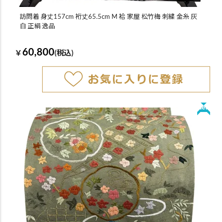
訪問着 身丈157cm 裄丈65.5cm M 袷 家屋 松竹梅 刺繍 金糸 灰
白 正絹 逸品
60,800
￥
(税込)
New