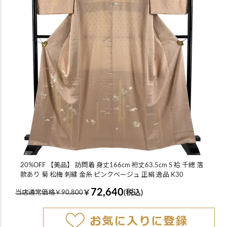
20%OFF 【美品】 訪問着 身丈166cm 裄丈63.5cm S 袷 千總 落
款あり 菊 松梅 刺繍 金糸 ピンクベージュ 正絹 逸品 K30
72,640
￥
(税込)
当店通常価格￥90,800