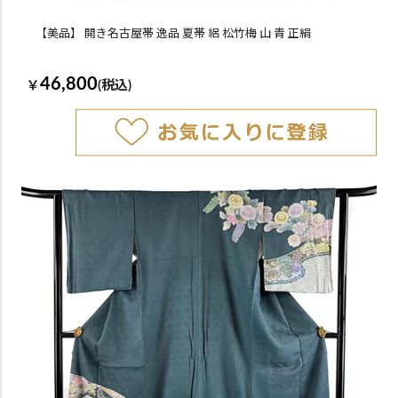
【美品】 開き名古屋帯 逸品 夏帯 絽 松竹梅 山 青 正絹
46,800
￥
(税込)