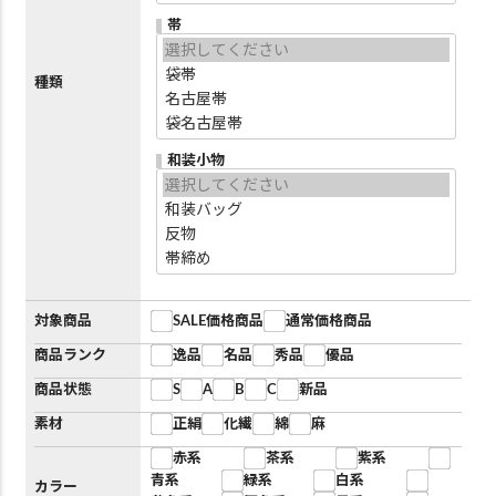
帯
種類
和装小物
対象商品
SALE価格商品
通常価格商品
商品ランク
逸品
名品
秀品
優品
商品状態
S
A
B
C
新品
素材
正絹
化繊
綿
麻
赤系
茶系
紫系
青系
緑系
白系
カラー