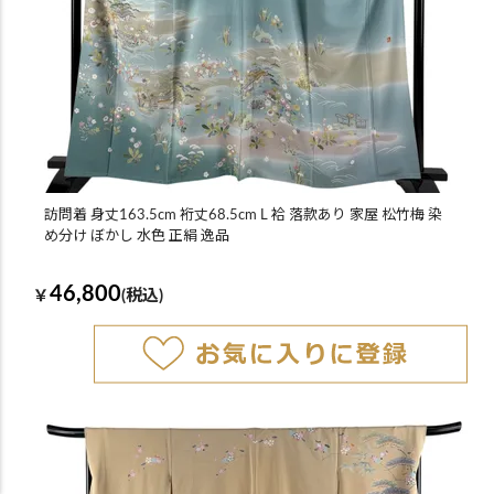
訪問着 身丈163.5cm 裄丈68.5cm L 袷 落款あり 家屋 松竹梅 染
め分け ぼかし 水色 正絹 逸品
46,800
￥
(税込)