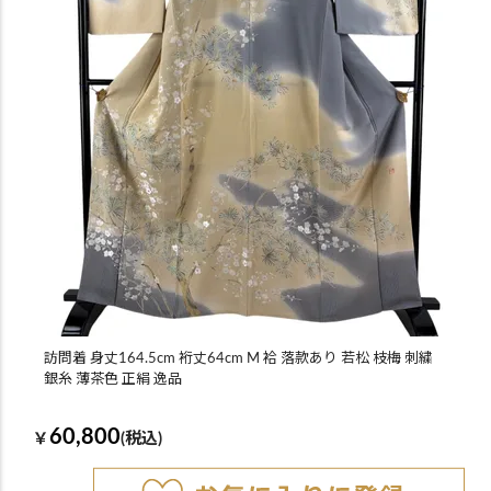
訪問着 身丈164.5cm 裄丈64cm M 袷 落款あり 若松 枝梅 刺繍
銀糸 薄茶色 正絹 逸品
60,800
￥
(税込)