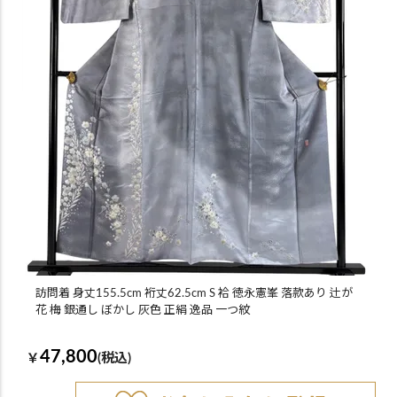
訪問着 身丈155.5cm 裄丈62.5cm S 袷 徳永憲峯 落款あり 辻が
花 梅 銀通し ぼかし 灰色 正絹 逸品 一つ紋
47,800
￥
(税込)