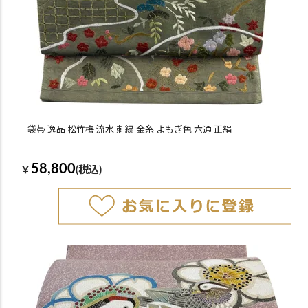
袋帯 逸品 松竹梅 流水 刺繍 金糸 よもぎ色 六通 正絹
58,800
￥
(税込)