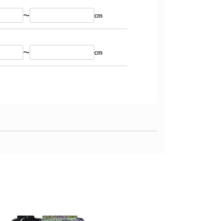
～
cm
～
cm