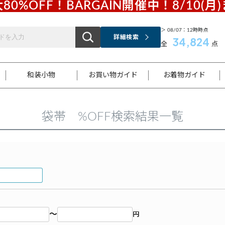
80%OFF！BARGAIN開催中！8/10(月
＞ 08/07：12時時点
詳細検索
34,824
全
点
和装小物
お買い物ガイド
お着物ガイド
袋帯 %OFF検索結果一覧
ス
お支払いについて
はじめてのお着物ガイド
新規会員登録
着物知識
スタッフブログ
サイズ案内
着物参考サイズ/採寸について
和色チャート集
お問い合わせ
処法
ご返品について
メールマガジンのご登録
着物販売方法について
関連サイト一覧
袋名古屋帯
黒留袖
帯締め
開き名
色留袖
帯揚げ
古屋帯
付下げ
帯締め
丸帯
色無地
作り帯
着物
配送について
商品ランクについて(当店基準)
帯揚げセット
ショール
小紋
浴衣
襦袢
和装コート
～
円