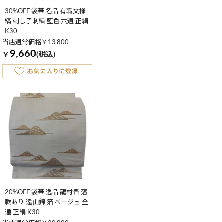
30%OFF 袋帯 名品 有職文様
縞 刺し子刺繍 藍色 六通 正絹
K30
当店通常価格￥13,800
9,660
￥
(税込)
20%OFF 袋帯 逸品 龍村晋 落
款あり 遠山錦 箔 ベージュ 全
通 正絹 K30