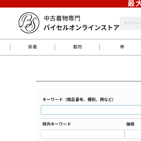
最大
バイセルオンラインストア
袋帯 %OFF検索結果一覧
新着
着物
帯
お客様に届くまで
商品お取り寄せサービ
ご注文方法のご案内
お着物がにおう時の対
和装バッグ
訪問着
袋帯
名古屋帯
振袖
反物
梱包方法のご案内
キーワード（商品番号、種別、柄など)
江戸小紋
紬
除外キーワード
価格