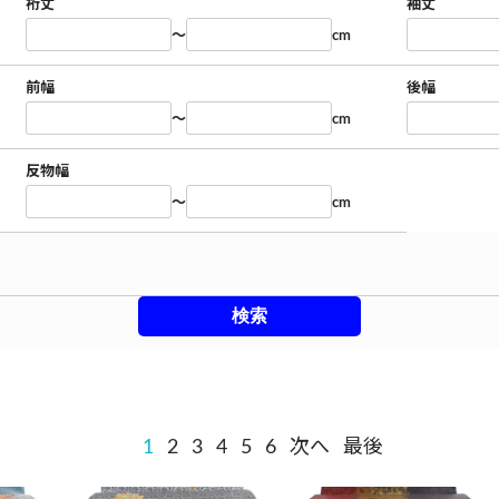
裄丈
袖丈
～
cm
前幅
後幅
～
cm
反物幅
～
cm
1
2
3
4
5
6
次へ
最後