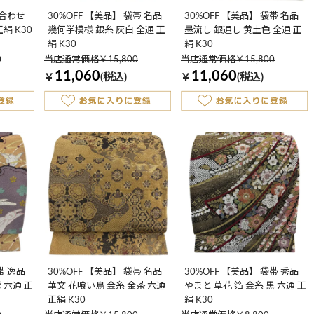
貝合わせ
30%OFF 【美品】 袋帯 名品
30%OFF 【美品】 袋帯 名品
正絹 K30
幾何学模様 銀糸 灰白 全通 正
墨流し 銀通し 黄土色 全通 正
絹 K30
絹 K30
0
当店通常価格￥15,800
当店通常価格￥15,800
11,060
11,060
￥
(税込)
￥
(税込)
帯 逸品
30%OFF 【美品】 袋帯 名品
30%OFF 【美品】 袋帯 秀品
 六通 正
華文 花喰い鳥 金糸 金茶 六通
やまと 草花 箔 金糸 黒 六通 正
正絹 K30
絹 K30