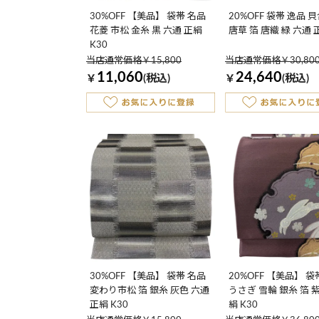
30%OFF 【美品】 袋帯 名品
20%OFF 袋帯 逸品 
花菱 市松 金糸 黒 六通 正絹
唐草 箔 唐織 緑 六通 
K30
当店通常価格￥15,800
当店通常価格￥30,80
11,060
24,640
￥
(税込)
￥
(税込)
30%OFF 【美品】 袋帯 名品
20%OFF 【美品】 袋
変わり市松 箔 銀糸 灰色 六通
うさぎ 雪輪 銀糸 箔 紫
正絹 K30
絹 K30