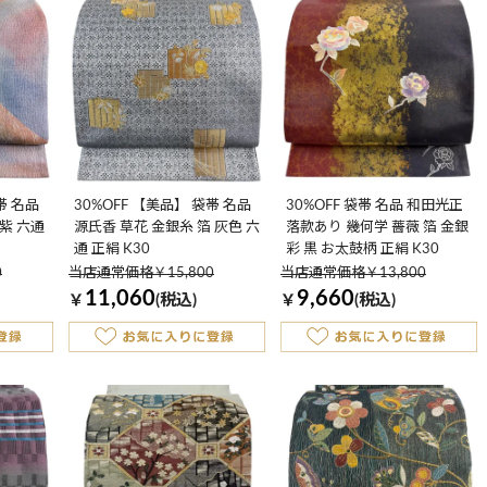
帯 名品
30%OFF 【美品】 袋帯 名品
30%OFF 袋帯 名品 和田光正
紫 六通
源氏香 草花 金銀糸 箔 灰色 六
落款あり 幾何学 薔薇 箔 金銀
通 正絹 K30
彩 黒 お太鼓柄 正絹 K30
0
当店通常価格￥15,800
当店通常価格￥13,800
11,060
9,660
￥
(税込)
￥
(税込)