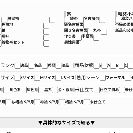
帯
和装小
黒留袖
袋帯
名古屋帯
和装バ
色無地
袋名古屋帯
帯締め帯
紬
開き名古屋帯
丸帯
新品和装
襦袢
作り帯
半幅帯
着物帯セット
男性用帯
品ランク
商品状態
逸品
名品
秀品
優品
S
A
B
C
物サイズ
着用シーン
Sサイズ
Mサイズ
Lサイズ
フォーマル
帯仕立て
系
黄色系
灰色系
黒系
金・銀系
仕立て済み
未仕
8月
紗絽袷 6/9月
紗袷 6/9月
絽袷 6/9月
未仕立て
▼具体的なサイズで絞る▼