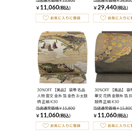
当店通常価格￥15,800
当店通常価格￥36,80
11,060
29,440
￥
(税込)
￥
(税込)
30%OFF 【美品】 袋帯 名品
30%OFF 【美品】 袋
人物 雲文 金糸 箔 金色 お太鼓
華文 花柄 金銀糸 箔 
柄 正絹 K30
鼓柄 正絹 K30
当店通常価格￥15,800
当店通常価格￥15,80
11,060
11,060
￥
(税込)
￥
(税込)