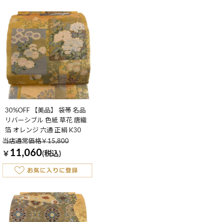
30%OFF 【美品】 袋帯 名品
リバーシブル 色紙 草花 唐織
箔 オレンジ 六通 正絹 K30
当店通常価格￥15,800
11,060
￥
(税込)