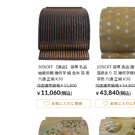
30%OFF 【美品】 袋帯 名品
20%OFF 袋帯 逸品 
紬美術館 幾何学 縞 金糸 箔 黒
落款あり 花 幾何学模様
六通 正絹 K30
茶色 六通 正絹 K30
当店通常価格￥15,800
当店通常価格￥54,80
11,060
43,840
￥
(税込)
￥
(税込)