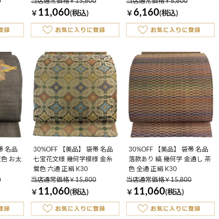
0
当店通常価格￥15,800
当店通常価格￥8,800
11,060
6,160
￥
(税込)
￥
(税込)
帯 名品
30%OFF 【美品】 袋帯 名品
30%OFF 【美品】 袋帯 名品
灰色 お太
七宝花文様 幾何学模様 金糸
落款あり 縞 幾何学 金通し 茶
鶯色 六通 正絹 K30
色 全通 正絹 K30
0
当店通常価格￥15,800
当店通常価格￥15,800
11,060
11,060
￥
(税込)
￥
(税込)