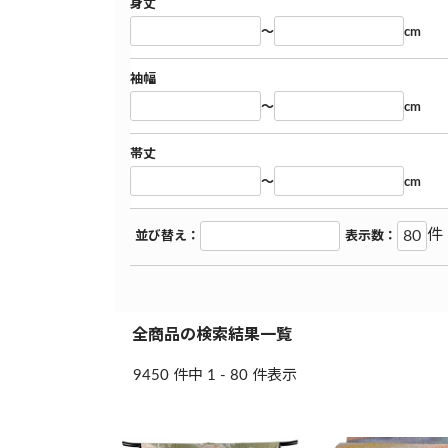
身丈
～
cm
袖幅
～
cm
帯丈
～
cm
件
並び替え：
表示数：
全商品の検索結果一覧
9450 件中 1 - 80 件表示