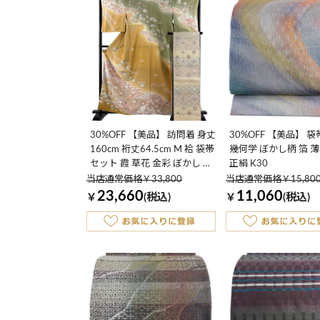
30%OFF 【美品】 訪問着 身丈
30%OFF 【美品】 袋
160cm 裄丈64.5cm M 袷 袋帯
幾何学 ぼかし柄 箔 薄
セット 霞 草花 金彩 ぼかし 薄
正絹 K30
黄土色 正絹 名品 K30
当店通常価格￥33,800
当店通常価格￥15,80
23,660
11,060
￥
(税込)
￥
(税込)