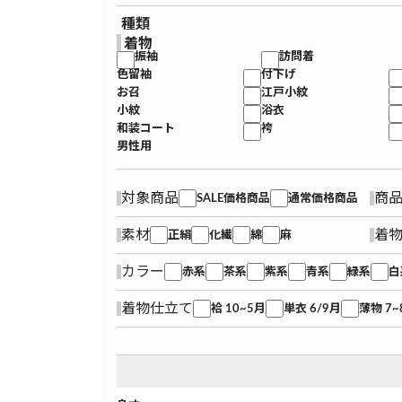
種類
着物
振袖
訪問着
色留袖
付下げ
お召
江戸小紋
小紋
浴衣
和装コート
袴
男性用
対象商品
商
SALE価格商品
通常価格商品
素材
着
正絹
化繊
綿
麻
カラー
赤系
茶系
紫系
青系
緑系
白
着物仕立て
袷 10~5月
単衣 6/9月
薄物 7~