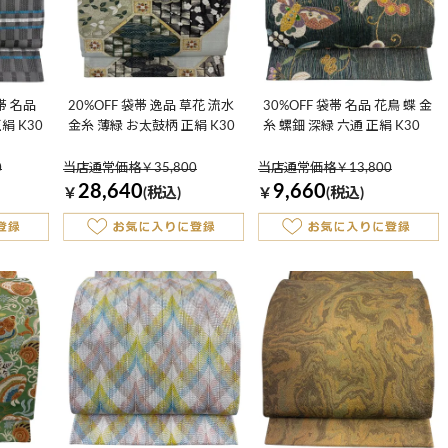
帯 名品
20%OFF 袋帯 逸品 草花 流水
30%OFF 袋帯 名品 花鳥 蝶 金
絹 K30
金糸 薄緑 お太鼓柄 正絹 K30
糸 螺鈿 深緑 六通 正絹 K30
0
当店通常価格￥35,800
当店通常価格￥13,800
28,640
9,660
￥
(税込)
￥
(税込)