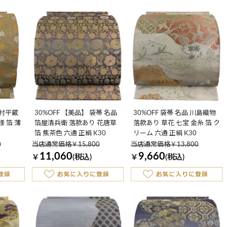
龍村平蔵
30%OFF 【美品】 袋帯 名品
30%OFF 袋帯 名品 川島織物
 箔 薄
箔屋清兵衛 落款あり 花唐草
落款あり 草花 七宝 金糸 箔 ク
箔 焦茶色 六通 正絹 K30
リーム 六通 正絹 K30
0
当店通常価格￥15,800
当店通常価格￥13,800
11,060
9,660
￥
(税込)
￥
(税込)