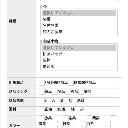
帯
種類
和装小物
対象商品
SALE価格商品
通常価格商品
商品ランク
逸品
名品
秀品
優品
商品状態
S
A
B
C
新品
素材
正絹
化繊
綿
麻
赤系
茶系
紫系
青系
緑系
白系
カラー