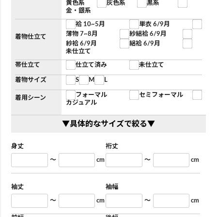
黄色系
灰色系
黒系
金・銀系
袷 10~5月
単衣 6/9月
薄物 7~8月
紗絽袷 6/9月
着物仕立て
紗袷 6/9月
絽袷 6/9月
未仕立て
帯仕立て
仕立て済み
未仕立て
着物サイズ
S
M
L
フォーマル
セミフォーマル
着用シーン
カジュアル
▼具体的なサイズで絞る▼
身丈
裄丈
～
cm
～
cm
袖丈
袖幅
～
cm
～
cm