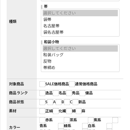
帯
種類
和装小物
対象商品
SALE価格商品
通常価格商品
商品ランク
逸品
名品
秀品
優品
商品状態
S
A
B
C
新品
素材
正絹
化繊
綿
麻
赤系
茶系
紫系
青系
緑系
白系
カラー