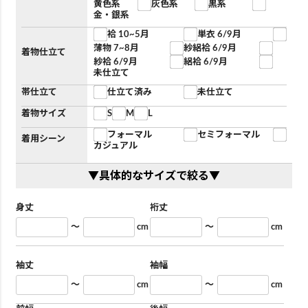
黄色系
灰色系
黒系
金・銀系
袷 10~5月
単衣 6/9月
薄物 7~8月
紗絽袷 6/9月
着物仕立て
紗袷 6/9月
絽袷 6/9月
未仕立て
帯仕立て
仕立て済み
未仕立て
着物サイズ
S
M
L
フォーマル
セミフォーマル
着用シーン
カジュアル
▼具体的なサイズで絞る▼
身丈
裄丈
～
cm
～
cm
袖丈
袖幅
～
cm
～
cm