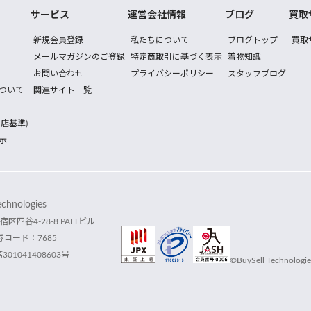
サービス
運営会社情報
ブログ
買取
新規会員登録
私たちについて
ブログトップ
買取
メールマガジンのご登録
特定商取引に基づく表示
着物知識
お問い合わせ
プライバシーポリシー
スタッフブログ
ついて
関連サイト一覧
店基準)
示
hnologies
宿区四谷4-28-8 PALTビル
コード：7685
1041408603号
©BuySell Technologies