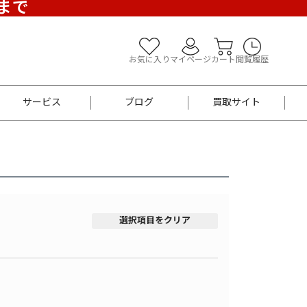
)まで
お気に入り
マイページ
カート
閲覧履歴
サービス
ブログ
買取サイト
よくあるご質問
お買い物診断
半幅帯
帯留め
お召
男性用帯
着物帯
新品
セット
選択項目をクリア
袴
男性用