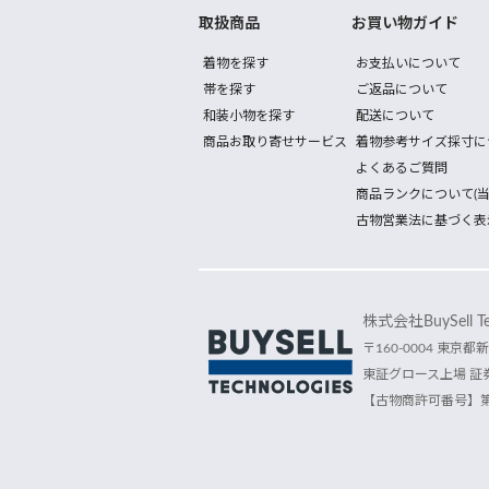
取扱商品
お買い物ガイド
着物を探す
お支払いについて
帯を探す
ご返品について
和装小物を探す
配送について
商品お取り寄せサービス
着物参考サイズ採寸に
よくあるご質問
商品ランクについて(当
古物営業法に基づく表
株式会社BuySell Tec
〒160-0004 東京都新
東証グロース上場 証券
【古物商許可番号】第30