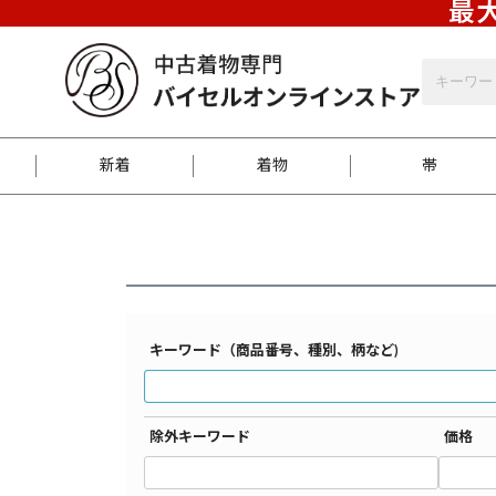
最大
バイセルオンラインストア
検索結果一覧
新着
着物
帯
お客様に届くまで
商品お取り寄せサービ
ご注文方法のご案内
お着物がにおう時の対
和装バッグ
訪問着
袋帯
名古屋帯
振袖
反物
梱包方法のご案内
キーワード（商品番号、種別、柄など)
江戸小紋
紬
除外キーワード
価格