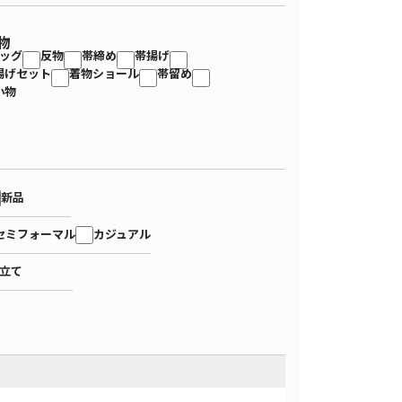
物
ッグ
反物
帯締め
帯揚げ
揚げセット
着物ショール
帯留め
小物
新品
セミフォーマル
カジュアル
立て