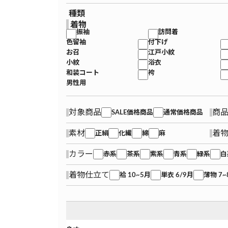
種類
着物
振袖
訪問着
色留袖
付下げ
お召
江戸小紋
小紋
浴衣
和装コート
袴
男性用
対象商品
商
SALE価格商品
通常価格商品
素材
着
正絹
化繊
綿
麻
カラー
赤系
茶系
紫系
青系
緑系
白
着物仕立て
袷 10~5月
単衣 6/9月
薄物 7~