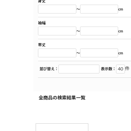
身丈
～
cm
袖幅
～
cm
帯丈
～
cm
件
並び替え：
表示数：
全商品の検索結果一覧