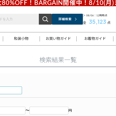
80%OFF！BARGAIN開催中！8/10(月
＞ 08/06：12時時点
詳細検索
35,123
全
点
和装小物
お買い物ガイド
お着物ガイド
検索結果一覧
ス
お支払いについて
はじめてのお着物ガイド
新規会員登録
着物知識
スタッフブログ
サイズ案内
着物参考サイズ/採寸について
和色チャート集
お問い合わせ
処法
ご返品について
メールマガジンのご登録
着物販売方法について
関連サイト一覧
袋名古屋帯
黒留袖
帯締め
開き名
色留袖
帯揚げ
古屋帯
付下げ
帯締め
丸帯
色無地
作り帯
着物
配送について
商品ランクについて(当店基準)
帯揚げセット
ショール
小紋
浴衣
襦袢
和装コート
～
円