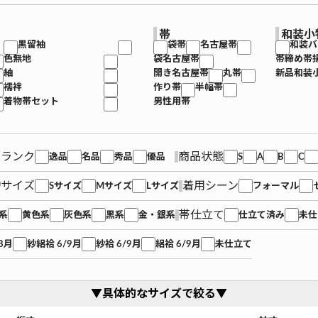
帯
和装小
黒留袖
袋帯
名古屋帯
和装バ
色無地
袋名古屋帯
帯締め帯
紬
開き名古屋帯
丸帯
新品和装
襦袢
作り帯
半幅帯
着物帯セット
男性用帯
品ランク
商品状態
逸品
名品
秀品
優品
S
A
B
C
物サイズ
着用シーン
Sサイズ
Mサイズ
Lサイズ
フォーマル
帯仕立て
系
黄色系
灰色系
黒系
金・銀系
仕立て済み
未仕
8月
紗絽袷 6/9月
紗袷 6/9月
絽袷 6/9月
未仕立て
▼具体的なサイズで絞る▼