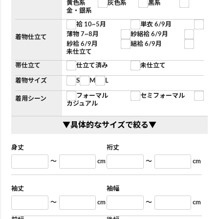
黄色系
灰色系
黒系
金・銀系
袷 10~5月
単衣 6/9月
薄物 7~8月
紗絽袷 6/9月
着物仕立て
紗袷 6/9月
絽袷 6/9月
未仕立て
帯仕立て
仕立て済み
未仕立て
着物サイズ
S
M
L
フォーマル
セミフォーマル
着用シーン
カジュアル
▼具体的なサイズで絞る▼
身丈
裄丈
～
cm
～
cm
袖丈
袖幅
～
cm
～
cm