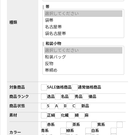
帯
種類
和装小物
対象商品
SALE価格商品
通常価格商品
商品ランク
逸品
名品
秀品
優品
商品状態
S
A
B
C
新品
素材
正絹
化繊
綿
麻
赤系
茶系
紫系
青系
緑系
白系
カラー